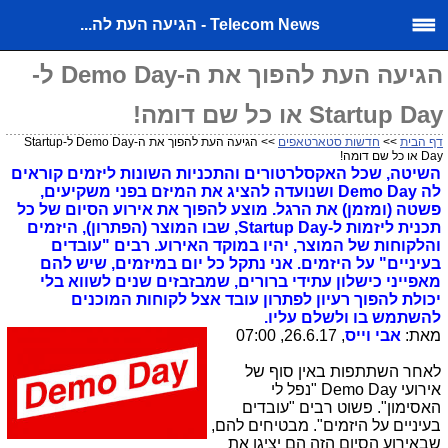
Telecom News - הגיעה העת לה...
הגיעה העת להפוך את ה-Demo Day ל-
Startup Day או כל שם דומה!
דף הבית
>>
חדשות סטארטאפים
>> הגיעה העת להפוך את ה-Demo Day ל-Startup
Day או כל שם דומה!
השיטה, שכל האקסלרטורים והתכניות השונות ליזמים קוראים
לה Demo Day ושנועדה להציג את המיזם בפני משקיעים,
פשטה (ומזמן) את הרגל. מוצע להפוך את אירוע הסיום של כל
תכנית ליזמות ל-Startup Day, שבו המוצר (הפתרון), היזמים
והלקוחות של המוצר, יהיו במוקד האירוע. רבים "עובדים
בעיניים" על היזמים. אני נתקל כל יום במיזמים, שיש להם
מאפייני כישלון עתידי ברורים, שמבזבזים שנים לשווא בלי
יכולת להפוך רעיון לפתרון עובד אצל לקוחות המוכנים
להשתמש בו ולשלם עליו.
מאת:
אבי וייס
, 26.6.17, 07:00
לאחר השתתפות באין סוף של
אירועי Demo Day "נפל לי
האסימון". פשוט רבים "עובדים
בעיניים על היזמים". מבטיחים להם,
שבאירוע הסיום הזה הם יציגו את