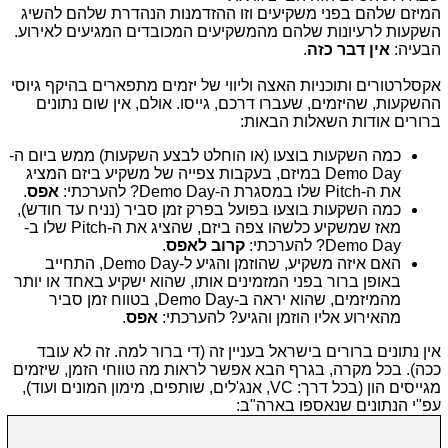
המיזם שלהם בפני משקיעים וזו ההזדמנות הנהדרת שלהם להשיג
השקעות לרעיונות שלהם מהמשקיעים המכובדים המגיעים לאירוע.
הבעיה:
אין דבר כזה
.
אקסלרטורים ותוכניות האצה וליווי של יזמים מתפארים בהיקף גיוסי
ההשקעות, שהיזמים, שעברו דרכם, גייסו. אולם, אין שום נתונים
ברורים אודות השאלות הבאות:
כמה השקעות בוצעו (או הוחלט לבצע השקעות) ממש ביום ה-
Demo Day במיזם, בעקבות צפייה של משקיע ביזם המציג
את ה-Pitch שלו במסגרת ה-Demo Day? להערכתי:
אפס
.
כמה השקעות בוצעו בפועל בפרק זמן סביר (נניח עד חודש),
מאז שמשקיע כלשהו צפה ביזם, שהציג את ה-Pitch שלו ב-
Demo Day? להערכתי:
קרוב לאפס
.
האם איזה משקיע, שהוזמן והגיע ל-Demo Day, התחייב
באופן ברור בפני המזמינים אותו, שהוא ישקיע באחד או יותר
מהמיזמים, שהוא יראה ב-Demo Day, בטווח זמן סביר
מהאירוע אליו הוזמן והגיע? להערכתי:
אפס
.
אין נתונים ברורים בישראל בעניין זה (די ברור למה. זה לא עובד
ככה). בכל מקרה, בגרף הבא אפשר לראות מה טווחי הזמן, שיזמים
מגייסים הון (בכל דרך: VC, אנג'לים, שותפים, מימון המונים ועוד),
עפ"י הנתונים שנאספו בארה"ב: