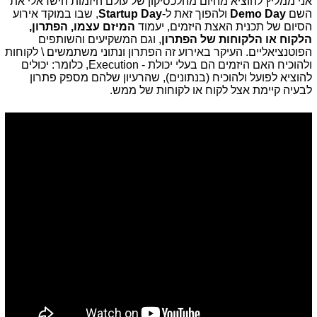
אני ממליץ להוציא מהיום מהלכסיקון של עולם היזמות הישראלי את
השם
Demo Day
ולהפוך זאת ל-
Startup Day
, שבו במוקד אירוע
הסיום של תכנית האצת היזמים, יעמוד
המיזם עצמו, הפתרון,
הלקוח או הלקוחות של הפתרון
, וגם המשקיעים והשותפים
הפוטנציאליים. העיקר באירוע זה הפתרון ונתוני משתמשים \ לקוחות
ולהוכיח האם היזמים הם בעלי יכולת - Execution, כלומר: יכולים
להוציא לפועל ולהוכיח (בנתונים), שהרעיון שלהם מספק פתרון
לבעיה קיימת אצל לקוח או לקוחות של ממש.