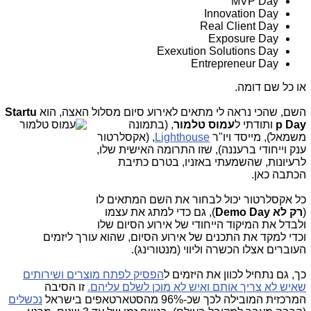
MVP Day
Innovation Day
Real Client Day
Exposure Day
Exexution Solutions Day
Entrepreneur Day
או כל שם דומה.
השם, שהכי נראה לי מתאים לאירוע סיום מסלול האצה, הוא
Startu
p Day
ותודתי ל
עמוס טלמור
, (בתמונה
משמאל), מייסד ויו"ר
Lighthouse
, (אקסלרטור
ענק וייחודי ברעננה), שזו התרומה האישית שלו,
לרעיונות, שהשמעתי באזניו, בטרם כתיבת
הכתבה כאן.
כל אקסלרטור יכול לבחור את השם המתאים לו
(
רק לא Demo Day
), גם כדי למתג את עצמו
ולבדל את המיקוד הייחודי של אירוע הסיום שלו
וכדי למקד את התכנים של אירוע הסיום, שהוא עורך ליזמים
העוברים אצלו הכשרה וליווי (מנטורינג).
כך, גם נתחיל לכוון את היזמים ל
הפסיק לפתח מוצרים ושירותים
שאיש לא צריך אותם ואיש לא מוכן לשלם עליהם.
זו הסיבה
המרכזית המובילה לכך שכ-96% מהסטארטאפים בישראל
נכשלים