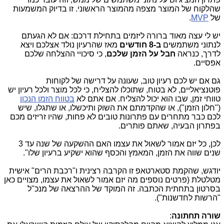
שהלקוח של המוצר מצפה מהמוצר הראשוני. זו בדיוק המשמעות
של
MVP
.
יש לי עצה מאוד ברורה ליזמים בתחילת דרכם: אם לא הגעתם
לנתוני משתמשים
ב-8 חודשים
מאז שהרעיון נולד אצלכם ויצא
לדרך, כנראה
חבל על הזמן שלכם
, כי סיכויי ההצלחה שלכם
אפסיים.
גם אם יש לכם רעיון טוב, שעונה על דרישה של לקוחות
פוטנציאליים, לא בטוח, שתוכלו להצליח, כי לכל מוצר ולכל רעיון יש
טווחי זמן, שבו הוא יכול להצליח. אם אתם לא
בטווח הזמן הנכון
("חלון הזמן"), או שהקדמתם את השוק ותיכשלו, או שתגלו, שיש
לכם כבר מתחרים עם פתרונות טובים לא פחות, שהיו זריזים מכם
בפתרון הבעיה, שאתם פותרים.
לכן, כל יזם אמור לשאול את עצמו האם ההשקעה של שנה עד 3
שנים שווה את הזמן, המאמץ והכסף שהוא ישקיע ברעיון שלו".
יודגש, שהקמת סטארטאפ זו הקרבה רצינית ו"רכבת הרים" אישית
מטלטלת (פרטים נוספים מה יזם אמור לשאול את עצמו, מצויים כאן
בסרטון בתחתית הכתבה. זה המוקד של ההרצאה של מנכ"ל
"הרשות לחדשנות").
שורה תחתונה
: