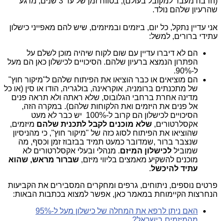
(הרבה מעבר למקובל בעולם), בטווח זמן של עד 3 שנים, מרגע
שהרעיון שלהם נולד.
אני עדיין נתקל, כל יום, ביזמים ובמיזמים, שיש להם מאפייני כישלון
עתידי ברורים, למשל:
הם לא דיברו עדיין עם שום לקוח שיהיה מוכן לשלם על
הפתרון הנמצא ברעיון שלהם. הסיכויים לכישלון כאן הם מעל
ל-90%.
הם מוציאים או כבר הוציאו את הפיתוח שלהם ל"מיקור חוץ"
של מתכנתים ברומניה, אוקראינה, בולגריה, הודו או סין (או כל
מדינה אחרת ברחבי הגלובוס, שלא ראתה ולא תראה פנים
אל פנים את היזמים ואת הלקוחות שלהם). במקרה הזה,
הסיכויים לכישלון הם קרוב ל-100% יש כבר לא מעט
אקסלרטורים,
שלא מוכנים לקבל לתכנית שלהם
מיזמים,
שהוציאו את הפיתוח לסוג כזה של "מיקור חוץ", כי מהניסיון
שנצבר ברור ,שמדובר כמעט תמיד בבזבוז זמן וכסף, מה
שמוביל
לכישלון המיזם
. מנהלי ובעלי אקסלרטורים לא
מוכנים להשקיע מאמצים בליווי מיזם,
שברור מראש, שהוא
עתיד להיכשל
.
פרטים נוספים, ניתוחים, גרפים ומחקרים המסבירים את הקביעות
הנחרצות הקיימוחת במאמר כאן, אפשר למצוא בכתבות הבאות:
האם ניתן לרפא את המחלה של כישלון מעל ל-95%
מהמיזמים בישראל?