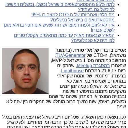
למה 95% מהסטארטאפים בישראל נכשלו, נכשלים וימשיכו
להיכשל גם בעתיד?
מה חלקו ואחריותו של ה-CTO למצב בו 95%
מהסטארטאפים בישראל נכשלים?
איך לא ליזום ולפתח מוצר/שירות שאיש אינו חפץ בו ולא מוכן
לשלם עבורו!
המאיץ שבאמת מאיץ: עד כמה מתאימים אקסלרטורים
לצוותים לא טכנולוגיים?
אסיים בדבריו של
אלי סוויד
, (בתמונ
ה
משמאל), ה-CTO של
TLV-Generator
,
הנחשב כמומחה מס' 1 בישראל ל-MVP,
שנאמרו
במסגרת Meetup
, שהתקיים
ביום 21.6.17 במתחם
Lighthouse
ברעננה: "מהנסיון שלי וממה שקראתי
במחקרים ושמעתי במו אוזני, כאן
בישראל, על השאלה: כמה זמן יזמים
משקיעים מזמנם בחיפוש השקעות
ובבניית המוצר או הפתרון שלהם עד שהם
נכשלים, ראיתי, שזה נמשך ברוב מוחלט של המקרים בין שנה ל-3
שנים
לכן, נשאלת כאן השאלה, שכל יזם חייב לשאול את עצמו: האם בכלל
צריך לבזבז שנה עד 3 שנים, כל כך הרבה זמן מהחיים, ולא להגיע
לתוצאות? למה להגיע אחרי כל כך הרבה זמן למצב, שבו אין שום