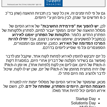
גם על פי לוח זמנים זה, אין כל קשר בין תכניות ההאצה (שהן בד"כ
כ-6 חודשים עד שנה), לבין גיוס הון ע"י היזמים.
לכן,
יש להפוך את "פירמידת החשיבות"
של אירוע הסיום של
מסלול ההאצה של יזמים: המוקד יעבור למיזם, לפתרון וללקוחות של
הפתרון החדש. כלומר:
הלקוחות של הפתרון יוזמנו לאירוע
(במקביל למשקיעים, שיוזמנו ושיגיעו כרצונם, אבל
יחדלו להיות
המרכז המדומה של האירוע
. כמובן, שיוזמנו גם המנטורים,
הספונסרים וכל מי שסייע ליזמים בדרכם.
כל יזם יתבקש להזמין לאירוע לפחות לקוח אחד, שיקבל זמן לדבר
(אפשר גם בשידור הקלטה של דבריו) אחרי היזם, במסגרת דקות
ה-Pitch של היזם. אם ליזם אין לקוח (לפחות אחד), אז זמן ה-Pitch
שלו יהיה מחצית מהזמן של ה-Pitch של יזם, שכן יש לו לקוח, שיכול
לדבר ולהציג: מה היזם פתר לו.
מכאן, שהמוקד של אירועי הסיום של מסלולי יזמות יהיו למטרת
העצמת המיזם, היזמים והפתרון, שפותח על ידם.
לכן, השם של
אירוע הסיום יכול להיות אחד מאלו:
Startup Day
Solution\s Day