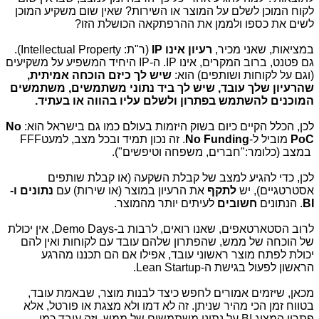
לקוח המוכן לשלם על המוצר או השירות? שאין שום משקיע המוכן
לשים את כספו ולממן את ההרפתקאה הכושלת הזו?
במציאות, שאני מכיר,
רעיון אינו IP
(ר"ת: Intellectual Property).
גם פטנט, ברוב המקרים, אינו IP. ה-IP היחיד המשפיע על משקיעים
(וגם על לקוחות ושותפים) הוא:
שיש לך כיזם הוכחה אמיתית,
שהרעיון שלך עובד, שיש לך ביד נתוני משתמשים, משתמשים
המוכנים להשתמש בפתרון ולשלם עליו בהווה או בעתיד.
לכן, הכלל הקיים כיום בשוק היזמות בעולם כמו גם בישראל הוא:
No
PoC
מוביל ל-
No Funding
. זה נכון תמיד ובכל מצב, למעט
FFF
במצב
(כלומר:"חברים, משפחה וטיפשים").
לכן, כדי להגיע למצב של קבלת השקעה (או קבלת שותפים
אסטרטגיים), יש
לתקף
את הרעיון במוצר (או שירות) עם
נתונים ו-
BI
. הנתונים
חשובים
לעיתים יותר מהמוצר.
לרוב הסטארטאפים, שאנו רואים, לרבות ב-Demo Days, אין יכולת
של הוכחה של ממש, שהפתרון שלהם עובד עם לקוחות ואין להם
יכולת לפתח מוצר ראשוני עובד, אפילו אם הם תכננו מהרגע
הראשון לפעול בגישת ה-Lean Startup.
מכאן, שיזמים אמורים לחפש כיצד לבנות מוצר, שבאמת עובד,
בטווח זמן הכי מהיר שניתן. זה לא דמו ולא מצגת או פורטל, אלא
פתרון המציג BI על נתוני משתמשים של ממש, וזה עובד כמו