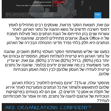
עם זאת, תוצאות הסקר מראות, שעסקים רבים מתחילים לאמץ
דפוסי חשיבה חדשים על נושא ההגנה על נתוני הארגון. לאחר
עשרות שנים בהן התייחסו אל הגנת הנתונים כאל פעילות תומכת
של ה-
Back Office
, ארגונים מתחילים להפנים, שההגנה על
הנתונים היא חלק בלתי נפרד מדיוני ההנהלה הבכירה של הארגון.
כמעט שני שליש ממשתתפי הסקר העולמי (64%) חושבים, שהגנה
על נתוני הארגון היא קריטית להצלחת העסק. המספרים גבוהים אף
יותר בסין (90%), ברזיל (82%) וארה"ב (80%). עם זאת, יש עדיין
פער משמעותי בין מה שארגונים יודעים (כלומר, שהגנה על נתונים
קריטית לעתידו של העסק שלהם) לבין רמות האמון הנוכחיות
שלהם.
מהסקר עולה, ש-71% "אינם בטוחים לחלוטין" ביכולת הארגון
שלהם להתאושש ולשחזר את כל הנתונים והמערכות לאחר אירוע
של תקלה או אסון (ר' תרשים 2). אם הם לא בטוחים בפרקטיקות
הנוכחיות של ארגונם להגנה על נתונים, מה זה אומר על תוכניותיהם
לעתיד?