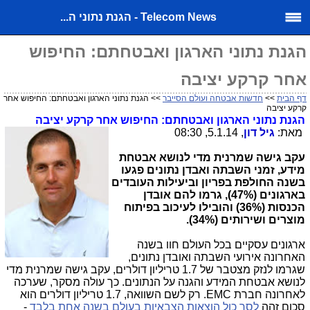
Telecom News - הגנת נתוני ה...
הגנת נתוני הארגון ואבטחתם: החיפוש
אחר קרקע יציבה
דף הבית
>>
חדשות אבטחה ועולם הסייבר
>> הגנת נתוני הארגון ואבטחתם: החיפוש אחר
קרקע יציבה
הגנת נתוני הארגון ואבטחתם: החיפוש אחר קרקע יציבה
מאת:
גיל דון
, 5.1.14, 08:30
עקב גישה שמרנית מדי לנושא אבטחת
מידע, זמני השבתה ואבדן נתונים פגעו
בשנה החולפת בפריון וביעילות העובדים
בארגונים (47%), גרמו להם אובדן
הכנסות (36%) והובילו לעיכוב בפיתוח
מוצרים ושירותים (34%).
ארגונים עסקיים בכל העולם חוו בשנה
האחרונה אירועי השבתה ואובדן נתונים,
שגרמו לנזק מצטבר של 1.7 טריליון דולרים, עקב גישה שמרנית מדי
לנושא אבטחת המידע והגנה על הנתונים. כך עולה מסקר, שערכה
לאחרונה חברת
EMC
. רק לשם השוואה, 1.7 טריליון דולרים הוא
סכום זהה
לסך כול הוצאות הצבאיות בעולם בשנה אחת בלבד
-