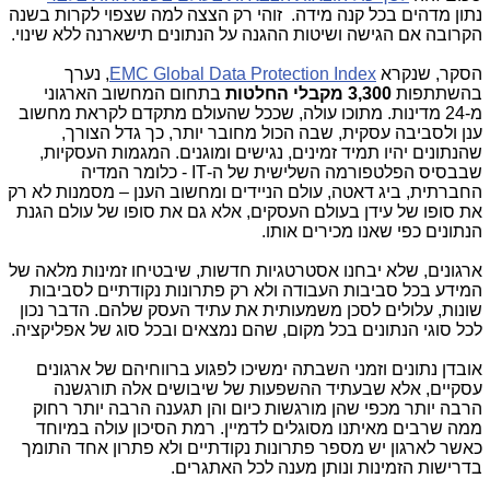
נתון מדהים בכל קנה מידה. זוהי רק הצצה למה שצפוי לקרות בשנה
הקרובה אם הגישה ושיטות ההגנה על הנתונים תישארנה ללא שינוי.
הסקר, שנקרא
EMC Global Data Protection Index
, נערך
בהשתתפות
3,300 מקבלי החלטות
בתחום המחשוב הארגוני
מ-24 מדינות. מתוכו עולה, שככל שהעולם מתקדם לקראת מחשוב
ענן ולסביבה עסקית, שבה הכול מחובר יותר, כך גדל הצורך,
שהנתונים יהיו תמיד זמינים, נגישים ומוגנים. המגמות העסקיות,
שבבסיס הפלטפורמה השלישית של ה-
IT
- כלומר המדיה
החברתית, ביג דאטה, עולם הניידים ומחשוב הענן – מסמנות לא רק
את סופו של עידן בעולם העסקים, אלא גם את סופו של עולם הגנת
הנתונים כפי שאנו מכירים אותו.
ארגונים, שלא יבחנו אסטרטגיות חדשות, שיבטיחו זמינות מלאה של
המידע בכל סביבות העבודה ולא רק פתרונות נקודתיים לסביבות
שונות, עלולים לסכן משמעותית את עתיד העסק שלהם. הדבר נכון
לכל סוגי הנתונים בכל מקום, שהם נמצאים ובכל סוג של אפליקציה.
אובדן נתונים וזמני השבתה ימשיכו לפגוע ברווחיהם של ארגונים
עסקיים, אלא שבעתיד ההשפעות של שיבושים אלה תורגשנה
הרבה יותר מכפי שהן מורגשות כיום והן תגענה הרבה יותר רחוק
ממה שרבים מאיתנו מסוגלים לדמיין. רמת הסיכון עולה במיוחד
כאשר לארגון יש מספר פתרונות נקודתיים ולא פתרון אחד התומך
בדרישות הזמינות ונותן מענה לכל האתגרים.