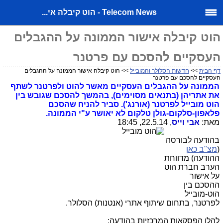
Telecom News - הוט קיבלה אי...
הוט קיבלה אישור הממונה על ההגבלים
העסקיים להסכם עם פרטנר
דף הבית
>>
חדשות הסלולר והמובייל
>> הוט קיבלה אישור הממונה על ההגבלים
העסקיים להסכם עם פרטנר
הממונה על ההגבלים העסקיים מאשר להוט ולפרטנר לשתף
את אתריהן (בתנאים מסוימים), בהמשך להסכם שגובש בין
הוט מובייל לפרטנר (אורנג'). סביר להניח שהסכם
פלאפון-סלקום-גולן טלקום לא יאושר ע"י הממונה.
מאת:
אבי וייס
, 22.5.14, 18:45
בהודעה לבורסה
(
מצ"ב כאן
ההודעה) מדווחת
הערב חברת הוט
על אישור
ההסכם בין
הוט-מובייל
לפרטנר, בתחום שיתוף אתרי (אנטנות) הסלולר.
להלן הפסקאות המרכזיות בהודעה: