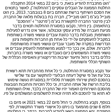
"הוט מתכבדת להודיע בזאת, כי ביום 22 במאי 2014 התקבלה
החלטת הממונה על הגבלים עסקיים ("ההחלטה"), לאשר בתנאים
את הסכם השיתוף ברשת שנחתם ביום 8 בנובמבר, 2013, בין הוט
מובייל בע"מ ("הוט מובייל"), חברה בת בבעלות מלאה של החברה,
לבין פרטנר החברה לתקשורת בע"מ ("פרטנר" ו-"ההסכם"
בהתאמה). בין היתר, נקבעו במסגרת ההחלטה תנאים בדבר
מניעת העברה של מידע עסקי וטכנולוגי, אשר אינו נדרש לפעילות
השותפות; מגבלות בדבר כהונת עובדים ונושאי משרה בשותפות
במקביל להעסקתם על-ידי כל-אחת מן החברות ותקופות צינון
הנדרשות במקרה של מעבר עובדים ונושאי משרה מהשותפות
לחברות. אולם, אין בכך כדי למנוע מהשותפות להעסיק עובדים או
נושאי משרה המשמשים כיום כעובדים או נושאי משרה בחברות;
כללים בדבר ניהול ותיעוד ישיבות הדירקטוריון והאסיפה הכללית של
השותף הכללי והשותפות.
עוד נקבע במסגרת ההחלטה, כי כל אחת מהחברות תהא רשאית
בכל עת ועל פי שיקול דעתה הבלעדי להתקשר עם צד שלישי
בהסכם למתן שירותי תקשורת סלולרית במסגרתו נעשה שימוש
בליבת הרשת של אותה החברה, וכי כלל הזכויות והחובות הנובעות
מהסכם השירותים האמור יהיו של החברה בלבד, ואילו השותפות
לא תהא צד להסכם ולא תהיה זכאית לתשלומים המשולמים על פיו.
בנוסף, נקבע בהחלטה, כי החל מיום 22 במאי 2021 או מיום בו
חלפו 6 שנים מהמועד בו ניתנו כל אישורי משרד התקשורת, לפי
המוקדם, יהא הממונה רשאי להודיע לחברות, בכתב, כי החלטתו