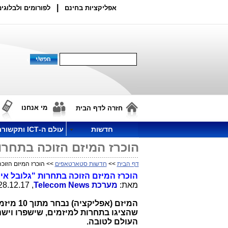
|
אפליקציות בחינם
לפורומים ולבלוגים
מי אנחנו
חזרה לדף הבית
חדשות
עולם ה-ICT ותקשורת
הוכרז המיזם הזוכה בתחרו
דף הבית
>>
חדשות סטארטאפים
>> הוכרז המיזם הזוכ
הוכרז המיזם הזוכה בתחרות "גלובל א
מאת:
מערכת
Telecom News
, 28.12.17, 14:08
המיזם (אפליקציה) נבחר 
שהציגו בתחרות למיזמים, שישפרו וישנ
העולם לטובה.