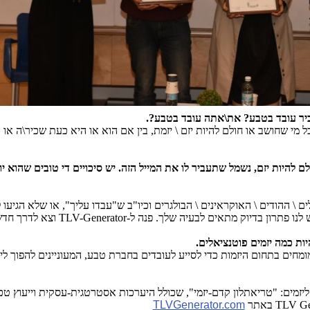
כיר עובד בטבע? את\אתה עובד בטבע?.
 מי שחושב או חולם להיות יזם \ יזמת, בין אם הוא או היא כעת שכיר\ה או 
היות יזם, נשמל שתעביר לו את המייל הזה. יש סיכויים די טובים שהוא יו
\ ההודים \ האוקראינים \ הבולגרים וכיו"ב ש"עבדו עליך", או שלא הגיעו 
וק מתאים לבעיה שלך. פנה ל-TLV-Generator וצא לדרך חדשה
ת כמה יזמים פוטנציאלים.
חים בתחום היזמות כדי לסייע לעובדים בחברת טבע, המעוניינים להפוך לי
זמים: "טריאתלון קדם-יזמי", שכולל היערכות אסטרטגית-עסקית וייעוץ טכנו
TLV Ge
באתר
TLVGenerator.com