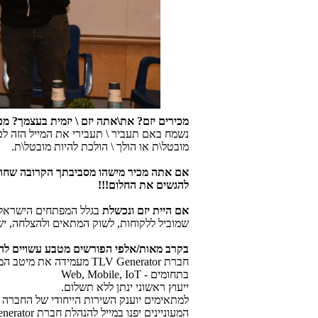
מכירים יזם? את\אתה יזם \ יזמית בעצמך? מ
נשמח באם תעביר \ תעבירי את המייל הזה לכל
מובטל\ת או הולך \ הולכת להיות מובטל\ת.
אם אתה מכיר מישהו מסביבתך הקרובה שחולם ל
להגשים את החלום!!!
אם היית יזם ונכשלת
בגלל המפתחים הישראלים 
שמוביל ללקוחות, לשוק המתאים ולהצלחה, יש לנו פתרון בדי
בקרב מאות/אלפי הפורשים מטבע עשויים להיו
חברת
TLV Generator
מעמידה את מיטב המומ
בתחומים -
Web, Mobile, IoT
ייעוץ ראשוני ינתן ללא תשלום.
למתאימים יוענק השירות הייחודי של החברה לי
המעוניינים יפנו במייל להנהלת חברת
nerator