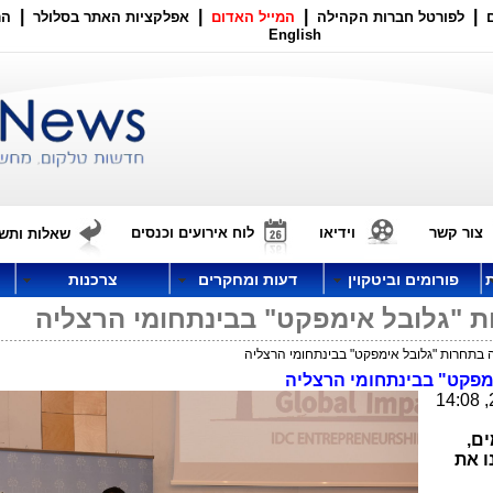
|
|
|
|
לפורטל חברות הקהילה
המייל האדום
אפלקציות האתר בסלולר
הר
English
צור קשר
וידיאו
לוח אירועים וכנסים
שאלות ותשו
פורומים וביטקוין
דעות ומחקרים
צרכנות
ת "גלובל אימפקט" בבינתחומי הרצליה
ה בתחרות "גלובל אימפקט" בבינתחומי הרצליה
ימפקט" בבינתחומי הרצליה
מתוך 10 מיזמים,
ו את