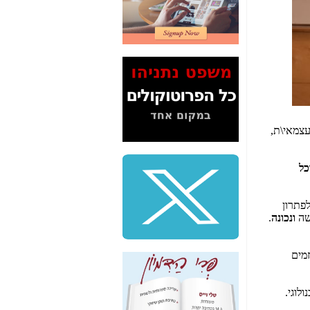
2" על תעלולי השר
משה כחלון -
כאן
המשך חשיפת הבלוף
ששמו "מהפיכת
הסלולר" ואיך מסרסים
את הנתונים לציבור -
כאן
סיכום ביקור בסיליקון
עצמאי\ת,
ואלי - למה 3 הגדולות
משקיעות ומפתחות
באותם תחומים -
כאן
כל
שלמה פילבר (עד
לאחרונה מנכ"ל משרד
לפתרון
התקשורת) - עד
ונכונה
.
מדינה? הצחקתם
אותי! -
כאן
זמים
"יש אפליה בחקירה"?
חשיפה: למה השר
משה כחלון לא נחקר
לוגי.
עד היום? -
כאן