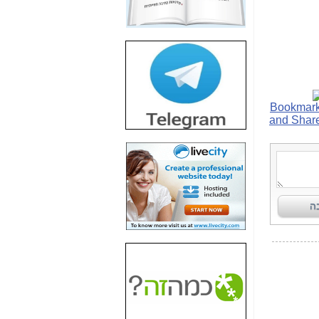
חשיפת חשד לשחיתות
הדומה לזו של "תיק
4000" אך בתחום
הסלולר -
כאן
חשיפת מה שלא
רוצים שתדעו בעניין
פריסת אנלימיטד
(בניחוח בלתי נסבל) -
כאן
חשיפה: איוב קרא
אישר לקבוצת סלקום
בדיוק מה שביבי אישר
ל-Yes ולבזק -
כאן
האם השר איוב קרא
היה צריך בכלל לחתום
על האישור, שנתן
לקבוצת סלקום? -
כאן
האם ביבי וקרא קבלו
בכלל תמורה עבור
ההטבות הרגולטוריות
שנתנו לסלקום? -
כאן