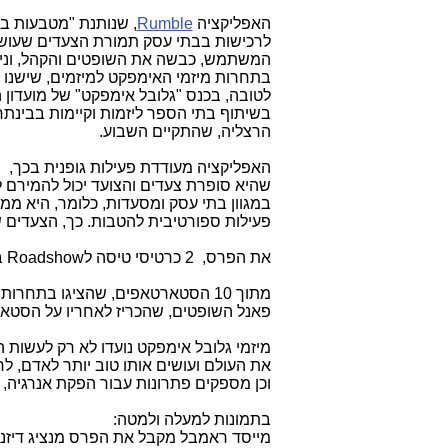
האפליקציה
Rumble
, שנותנת "מטבעות בר
לרכישות בבתי עסק תמורת הצעדים שעוש
המשתמש, כבשה את השופטים והקהל, וני
בתחרות מיזמי האימפקט למיזמים, שישנו 
לטובה, בכנס "גלובל אימפקט" של מועדון ה
בשיתוף בתי הספר ליזמות וקיימות בבינתח
הרצליה, שהתקיים השבוע.
האפליקציה מעודדת פעילות גופנית בכך,
שהיא סופרת צעדים והצועד יכול להמירם 
במגוון בתי עסק ומסעדות, כלומר, היא ממ
פעילות ספורטיבית להטבות. כך, הצעדים ש
את הפרס, 2 כרטיסי טיסה ל
Roadshow
ב
פאנל השופטים, שהכריז לאחריו על הסט
מיזמי גלובל אימפקט נועדו לא רק לעשות 
את העולם ועושים אותו טוב יותר לאדם, לח
וכן מספקים פתרונות עבור הפקת אנרגיה, 
בתמונות למעלה ולמטה:
מייסד ראמבל מקבל את הפרס מנציג דיזנהו