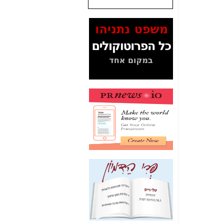
המסמכים בנושא בזק-
Yes (תיק 4000)
מוכיחים "תפירת תיק"
לאיש הלא נכון! -
כאן
עובדות ומסמכים
המוסתרים מהציבור:
האם ביבי כשר
תקשורת עזר לקב'
בזק? -
כאן
מה מקור ה-Fake
News שהביא לתפירת
תיק לביבי והעלמת
החשודים הנכונים -
כאן
אחת הרגליים של "תיק
4000 התפור"
התמוטטה היום
בניצחון (כפול) של בזק
-
כאן
איך כתבות מפנקות
הפכו לפתע לטובת