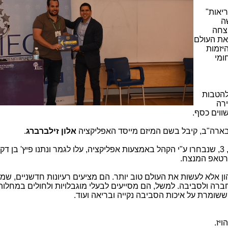
יאות"
ה
צחה
את העולם
יזמות
ומי
להטבות
ירה
ווים כסף.
ארה"ב, קיבל בשם המיזם מייסד האפליקציה
אלון זילברברג
.
מתוך 10 הסטארטאפים, שהציגו בתחרות, 3, שנבחרו ע"י הקהל באמצעות אפליקציה, עלו לגמר ונתנו פיץ' בן
ארטאפ המנצח.
הון אלא לעשות את העולם טוב יותר. הם מציעים רעיונות חדשניים, ש
ברה ולסביבה. למשל, הם מסייעים לבעלי מוגבלויות ולחולים במחלות 
ששומרת על איכות הסביבה נקייה ובריאה ועוד.
יז.