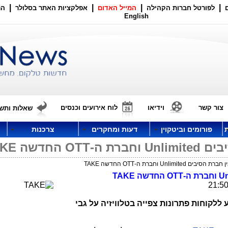
|
|
|
|
לפורטל חברות הקהילה
המייל האדום
אפלקציות האתר בסלולר
הר
English
צור קשר
וידיאו
לוח אירועים וכנסים
שאלות ותשו
פורומים וביטקוין
דעות ומחקרים
צרכנות
חדשה TAKE
Unlimit וחברת ה-OTT החדשה TAKE
Un
וחברת ה-
OTT
החדשה
TAKE
ללקוחות פתרונות צפייה בטלוויזיה על גבי