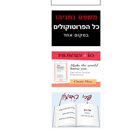
שנתנו לסלקום? -
כאן
המסמכים בנושא בזק-
Yes (תיק 4000)
מוכיחים "תפירת תיק"
לאיש הלא נכון! -
כאן
עובדות ומסמכים
המוסתרים מהציבור:
האם ביבי כשר
תקשורת עזר לקב'
בזק? -
כאן
מה מקור ה-Fake
News שהביא לתפירת
תיק לביבי והעלמת
החשודים הנכונים -
כאן
אחת הרגליים של "תיק
4000 התפור"
התמוטטה היום
בניצחון (כפול) של בזק
-
כאן
איך כתבות מפנקות