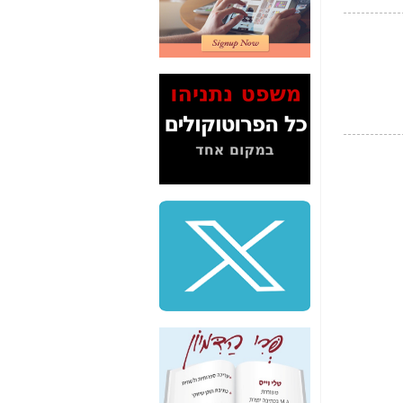
2" על תעלולי השר
משה כחלון -
כאן
המשך חשיפת הבלוף
ששמו "מהפיכת
הסלולר" ואיך מסרסים
את הנתונים לציבור -
כאן
סיכום ביקור בסיליקון
ואלי - למה 3 הגדולות
משקיעות ומפתחות
באותם תחומים -
כאן
שלמה פילבר (עד
לאחרונה מנכ"ל משרד
התקשורת) - עד
מדינה? הצחקתם
אותי! -
כאן
"יש אפליה בחקירה"?
חשיפה: למה השר
משה כחלון לא נחקר
עד היום? -
כאן