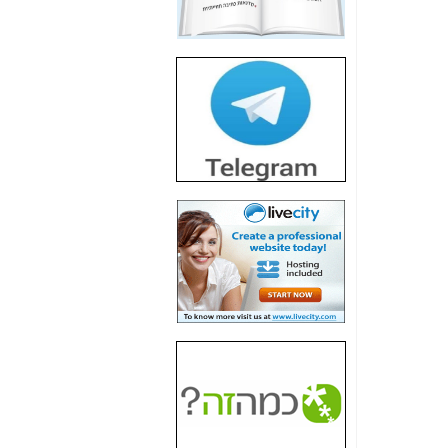
חשיפת חשד לשחיתות
הדומה לזו של "תיק
4000" אך בתחום
הסלולר -
כאן
חשיפת מה שלא
רוצים שתדעו בעניין
פריסת אנלימיטד
(בניחוח בלתי נסבל) -
כאן
חשיפה: איוב קרא
אישר לקבוצת סלקום
בדיוק מה שביבי אישר
ל-Yes ולבזק -
כאן
האם השר איוב קרא
היה צריך בכלל לחתום
על האישור, שנתן
לקבוצת סלקום? -
כאן
האם ביבי וקרא קבלו
בכלל תמורה עבור
ההטבות הרגולטוריות