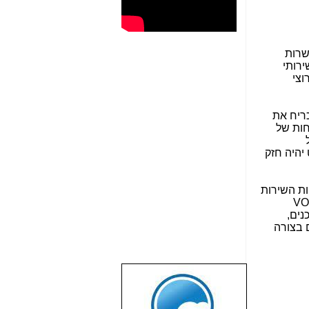
שרות
רותי
וצי
כריח את
חות של
 יהיה חזק
ת השירות
VO
נים,
 בצורה
שבוע טוב לכל
הגולשים באשר
הם!!!