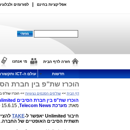
|
אפליקציות בחינם
לפורומים ולבלוגים
מי אנחנו
חזרה לדף הבית
חדשות
עולם ה-ICT ותקשורת
הוכרז שת"פ בין חברת הסיבים Unlimited וחברת ה-OTT ה
דף הבית
>>
שת"פים הסכמים נציגויות
>> הוכרז שת"פ בין חברת הסיבים ed
הוכרז שת"פ בין חברת הסיבים
limited
מאת:
מערכת
Telecom News
, 15.6.15 21:50
חיבור
Unlimited
יאפשר ל-
TAKE
להציע 
תשתית הסיבים האופטיים של החברה.