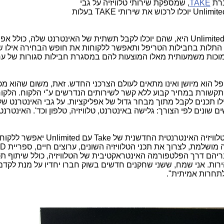
ברת
TAKE
, שמספקת שירותי טלוויזיה על גבי
Unlimite
יוכלו לרכוש את שירותי
TAKE
בעלות
Unlimite
היא, שהם יוכלו לקבל תשתית של האינטרנט שלה, כולל אפ
תלות בחבילות הטריפל ותאפשר ללקוחות את חופש הבחירה אילו שי
נמוכות משמעותית מאלו המוצעות להם במסגרת חבילות סגורות של ער
פל הוא מיושן ואינו מתאים לעולם הצרכני החדש. זאת, משום שהוא מ
י תקשורת במחיר קבוע ללא קשר לשירותים הנדרשים ע"י הלקוח. הלקו
ילו תכנים לקבל מתוך מבחר גדול של אפליקציות. על גבי האינטרנט של
 שונים לפי הצורך: גלישה באינטרנט, טלוויזיה, טלפון וכד'. האינטרנט
טלוויזיה האינטרנטית החדשנית של
Take
עם
Unlimited
יאפשר ללקוחו
ה מושלמת, לצרוך את תכני הטלוויזיה השונים, ערוצים חיים, ספריית
D
בריהם דרך הפלטפורמה האינטראקטיבית של הטלוויזיה, כולל שיתוף תכ
ירות. אני שמח, ששני שחקנים חדשים בשוק חברו יחדיו על מנת לקדם
לתחרות אמיתית".