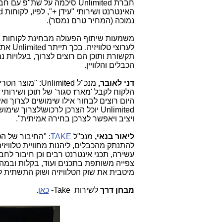
חברת
Unlimited
סיכמה על שת"פ עם ח
האינטרנט ושירותי "עידן +
"
, לפיו, לקוחות
d
נמוכה (המחיר טרם נמסר).
משמעות שיתוף הפעולה מבחינת לקוחות
d
לערוצי טלוויזיה. בכך תייתר
Unlimited
את ה
תקשורת ותוכן הם רוצים לצרוך, בעלויות 
הכבלים והלוויין.
דני לאובר,
מנכ"ל
Unlimited
: "מוצר הטרי
הלקוח לקבל 'מארז סגור' של תוכן ושירות
היום רוצים לבחור אילו שימושים לצרוך וא
Unlimited
יוכל הצרכן לרכוש\לצרוך שימושים
ויציב ויאפשר לצרכן בחירה אמיתית".
ליאור בנאי,
מנכ"ל
TAKE
: "החיבור של ה
להתנתק מהכבלים, ליהנות מחוויית טלוויזי
עשירה, תכני אינטרנט רבים וכן חיבור לח
צפייה משותפת בתכנים ועוד, בקלות ובמה
מיטבית את שוק הטלוויזיה ושוק התשתית 
מבחן דרך
לשירות
Take
-
כאן
.