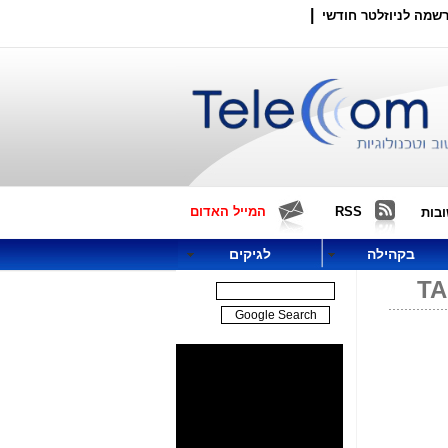
|
שמה לניוזלטר חודשי
RSS
המייל האדום
בות
בקהילה
לגיקים