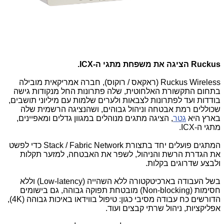
Ruckus
הציגה את משפחת מתגי ה-
ICX
.
Ruckus Wireless
(ראקאס / רוקוס), חברה אמריקאית מובילה
בתחום התקשורת האלחוטית, שלה פתרונות החל מנקודות גישה
בודדות ועד לפתרונות לצבאות ולערים שלמות עם מיליוני תושבים,
שכוללים רמת אבטחה וניהול גבוהים, ושהנציגה הרשמית שלה
בארץ היא
גטר
, הציגה מתגים מנוהלים במגוון גדלים ומאפיינים,
מתגי ה-
ICX
.
המתגים פועלים יחד בתצורת
Stack / Fabric Network
כדי לפשט
את הגדרת הרשת והניהול, לשפר את האבטחה, למזער תקלות
ולבצע שדרוגים בקלות
.
בשל העבודה בארכיטקטורה ללא השהייה (
Low-latency
) וללא
חסימות (
Non-blocking
) מובטחת תפוקה גבוהה, גם בישומים
הדורשים כח עבודה מסיבי כגון: טיפול בווידאו באיכות גבוהה (
4K
),
אפליקציות, ניהול שרתי קבצים ועוד.