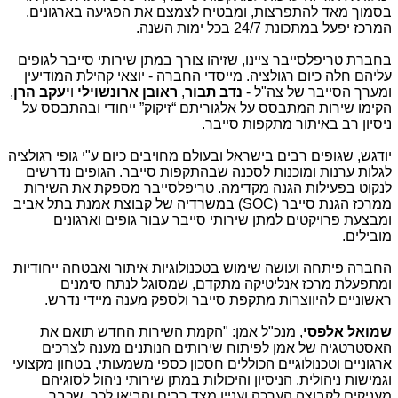
בסמוך מאד להתפרצות, ומבטיח לצמצם את הפגיעה בארגונים.
המרכז יפעל במתכונת 24/7 בכל ימות השנה.
בחברת טריפלסייבר ציינו, שזיהו צורך במתן שירותי סייבר לגופים
עליהם חלה כיום רגולציה. מייסדי החברה - יוצאי קהילת המודיעין
ומערך הסייבר של צה"ל -
נדב תבור
,
ראובן ארונשוילי
ו
יעקב
הרן
,
הקימו שירות המתבסס על אלגוריתם
“
זיקוק
”
ייחודי ובהתבסס על
ניסיון רב באיתור מתקפות סייבר.
יודגש, שגופים רבים בישראל ובעולם מחויבים כיום ע"י גופי רגולציה
לגלות ערנות ומוכנות לסכנה שבהתקפות סייבר. הגופים נדרשים
לנקוט בפעילות הגנה מקדימה. טריפלסייבר מספקת את השירות
ממרכז הגנת סייבר (
(SOC
במשרדיה של קבוצת אמנת בתל אביב
ומבצעת פרויקטים למתן שירותי סייבר עבור גופים וארגונים
מובילים.
החברה פיתחה ועושה שימוש בטכנולוגיות איתור ואבטחה ייחודיות
ומתפעלת מרכז אנליטיקה מתקדם, שמסוגל לנתח סימנים
ראשוניים להיווצרות מתקפת סייבר ולספק מענה מיידי נדרש.
שמואל אלפסי
, מנכ"ל אמן: "הקמת השירות החדש תואם את
האסטרטגיה של אמן לפיתוח שירותים הנותנים מענה לצרכים
ארגוניים וטכנולוגיים הכוללים חסכון כספי משמעותי, בטחון מקצועי
וגמישות ניהולית. הניסיון והיכולות במתן שירותי ניהול לסוגיהם
מעניקים לקבוצה הערכה ועניין מצד רבים והביאו לכך, שכבר