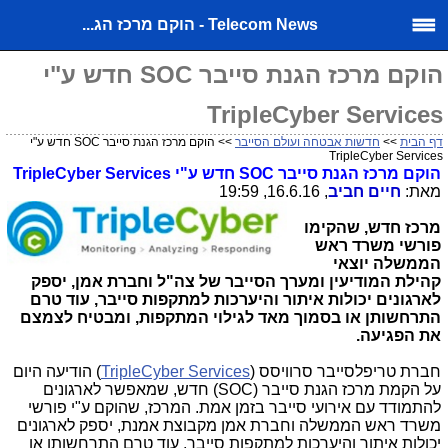
Telecom News - הוקם מרכז הג...
הוקם מרכז הגנת סייבר SOC חדש ע"י
TripleCyber Services
דף הבית
>>
חדשות אבטחה ועולם הסייבר
>> הוקם מרכז הגנת סייבר SOC חדש ע"י
TripleCyber Services
הוקם
מרכז הגנת סייבר SOC חדש ע"י
TripleCyber Services
מאת:
חיים חביב
, 16.6.16, 19:59
מרכז חדש, שהקימו
פורשי משרד ראש
הממשלה יוצאי
קהילת המודיעין ומערך הסייבר של צה"ל וחברת אמן, יספק
לארגונים יכולות איתור והיערכות למתקפות סייבר, עוד טרם
התרחשותן או בסמוך מאד לגילוי המתקפות, ומבטיח לצמצם
את הפגיעה.
חברת טריפלסייבר סרוויסס (
TripleCyber Services
) הודיעה היום
על הקמת מרכז הגנת סייבר (
SOC
) חדש, שמאפשר לארגונים
להתמודד עם אירועי סייבר בזמן אמת. המרכז, שהוקם ע"י פורשי
משרד ראש הממשלה וחברת אמן מקבוצת אמנת, יספק לארגונים
יכולות איתור והיערכות למתקפות סייבר, עוד טרם התרחשותן או