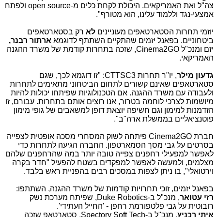
צה"ל ואת האמריקאים. היכולת לקחת כלים מ-
open source
ולפתח
אמצעי-נגד וללמוד עלינו, הוא מטורף".
יוזמי תחרות הסטארטאפים מעוניינים
לא
רק בסטארטאפים
ביטחוניים. בפאנל יזמים שהתקיים השתתף לדוגמא
ארתור רבנר,
יזם ומנכ"ל
Cinema2GO
, שזכה בתחרות קודמת של משרד ההגנה
האמריקאי.
גדעון מילר
, יו"ר תחרות
CTTSC3
: "זו דוגמא לכך, שגם
סטארטאפים שאינם קשורים לתחום הביטחוני מתאימים לתחרות
ולעבודה עם משרד ההגנה. אם הטכנולוגיות שפיתחו יכולות להיות
מיושמות לצרכי לוחמה בטרור, אנו רוצים אותם בתחרות. עבורם, זו
הזדמנות למימון וגם חשיפה יוצאת דופן למשאבים של גופי מימון
פוטנציאליים בממשלת ארה"ב".
חברת
Cinema2GO
פיתחה לשוק המסחרי מסכה אופטית לצפייה
בסרטים על גבי מסך הסמארטפון. החברה הגיעה לתחרות כדי
לאפשר למפעילי רחפנים צפייה טובה יותר במה שהרחפנים שלהם
מצלמים, ולמעשה לאפשר למפקדים בשטח להפעיל "חדר בקרה
וירטואלי", בו ניתן לצפות במסכים רבים בהפניית ראש בלבד.
בפאנל יזמים, זוכי תחרויות קודמות של משרד ההגנה, השתתפו:
רזי עטואר
, מנכ"ל ב-
Duke Robotics
, שפיתח מערכת נשק
רובוטית על גבי פלטפורמת רחפן - 'החייל העתידי'.
איתי רכניץ
, מנכ"ל ב-
Spectory Soft Tech
, סטארטאפ שזכה