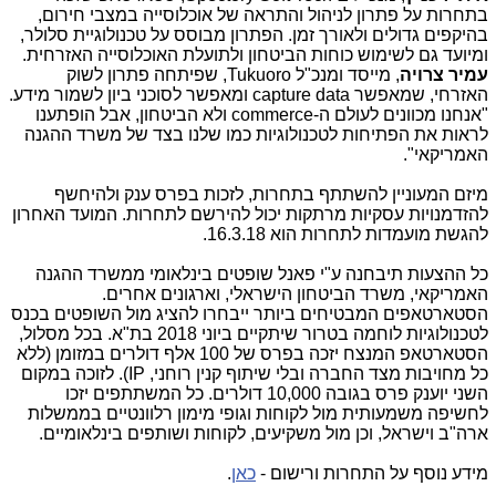
בתחרות על פתרון לניהול והתראה של אוכלוסייה במצבי חירום,
בהיקפים גדולים ולאורך זמן. הפתרון מבוסס על טכנולוגיית סלולר,
ומיועד גם לשימוש כוחות הביטחון ולתועלת האוכלוסייה האזרחית.
עמיר צרויה
, מייסד ומנכ"ל
Tukuoro
, שפיתחה פתרון לשוק
האזרחי, שמאפשר
capture data
ומאפשר לסוכני ביון לשמור מידע.
"אנחנו מכוונים לעולם ה-
commerce
ולא הביטחון, אבל הופתענו
לראות את הפתיחות לטכנולוגיות כמו שלנו בצד של משרד ההגנה
האמריקאי".
מיזם המעוניין להשתתף בתחרות, לזכות בפרס ענק ולהיחשף
להזדמנויות עסקיות מרתקות יכול להירשם לתחרות. המועד האחרון
להגשת מועמדות לתחרות הוא 16.3.18.
כל ההצעות תיבחנה ע"י פאנל שופטים בינלאומי ממשרד ההגנה
האמריקאי, משרד הביטחון הישראלי, וארגונים אחרים.
הסטארטאפים המבטיחים ביותר ייבחרו להציג מול השופטים בכנס
לטכנולוגיות לוחמה בטרור שיתקיים ביוני 2018 בת"א. בכל מסלול,
הסטארטאפ המנצח יזכה בפרס של 100 אלף דולרים במזומן (ללא
כל מחויבות מצד החברה ובלי שיתוף קנין רוחני,
IP
). לזוכה במקום
השני יוענק פרס בגובה 10,000 דולרים. כל המשתתפים יזכו
לחשיפה משמעותית מול לקוחות וגופי מימון רלוונטיים בממשלות
ארה"ב וישראל, וכן מול משקיעים, לקוחות ושותפים בינלאומיים.
מידע נוסף על התחרות ורישום -
כאן
.