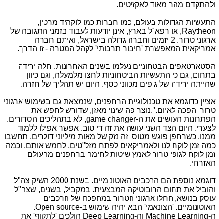
ולהתקדם מהר מאוד לאקזיטים.
התעשיות הגדולות בעולם, כמו חברות כמו לוקהיד מרטין,
Raytheon
, או רפא"ל בארץ, אינן יודעות לעבוד בזמני התגובה של
ארגוני טרור. 2 יזמים וחברה גדולה בישראל, ואיתם חברה
אמריקאית המאפשרת 'חיבור תרבותי' לקהל המטרה - זו הדרך.
הסטארטאפים הבטחוניים נעלמו בשנים האחרונות. חלה ירידה
בתחום, גם כי התעשיות הביטחוניות לחצו מלמעלה, וגם כיוון
שהייתה ירידה של גופים מכווני כסף. היום יש תהליך של חזרה.
אציין כדוגמא את טכנולוגיית הרחפנים, שנמצאת גם בשימוש ארגוני
טרור והפכה לאיום.".נוצר פה שינוי מאזן, שדורש לחפש את
הפתרונות העושים את ה-
game changer
, לא בתהליכים הסדורים.
לצערי, היום הצד השני עושה את זה די טוב. אפשר אפילו ללמוד
ממנו. כשרחפן פוגש מטוס, זה נזק של מאות מיליוני דולרים. תחשבו
כמה זמן לוקח לנו ולאמריקאים לפתח מזל"טים, לחמש אותם, וכמה
זמן לוקח לגופי טרור לאמץ שיטות לחימה ברחפנים מהעולם
האזרחי.
דוגמא נוספת הם הרכבים האוטונומיים. בשנת 2000 השיק צה"ל
והוביל את תחום הרובוטיקה המבצעית. במקביל, בשנים, שצה"ל
עוסק בנושא, החלו ארגוני הטרור במהפכה של הרכבים
האוטונומיים. 'הצונאמי' הבא יהיה שימוש ב-
Open source
.
ה-
Machine Learning
וה-
Deep Learning
הולכים 'לתקוף' את