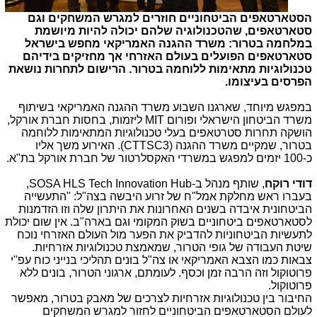
הסטארטאפים הביטחוניים חוזרים למגרש המשחקים וגם
סטארטאפים, שהטכנולוגיה שלהם יכולה להיות מיושמת
במלחמה בטרור: משרד ההגנה האמריקאי מחפש בישראל
סטארטאפים הפועלים בעולם האזרחי אך מחזיקים בידיהם
טכנולוגיות מתאימות ללוחמה בטרור. הרישום לתחרות נושאת
הפרסים בעיצומו.
במפגש מיוחד, שארגנו השבוע משרד ההגנה האמריקאי בשיתוף
משרד הביטחון הישראלי ופורום
MIT
ליזמות, בחסות חברת אורקל,
הושקה תחרות סטרטאפים בעלי טכנולוגיות המתאימות ללוחמה
בטרור, שמקיים משרד ההגנה
(CTTSC3)
. האירוע משך אליו
כ-100 יזמים למפגש במשרדי האקסלרטור של חברת אורקל בת"א.
דודי רוקח
, שותף מנהל ב-
SOSA HLS Tech Innovation Hub
,
בעברו ראש מחלקת אמל"ח של זרוע היבשה בצה"ל: "התעשייה
הביטחונית איבדה בשנים האחרונות את היתרון שלה וזו הזדמנות
לסטארטאפים ביטחוניים בשוק המקומי וגם בארה"ב. אין שום יכולת
לתעשיות הביטחוניות להדביק את הפער מול העולם האזרחי נוכח
שיטת העבודה של גופי הטרור, שמאמצת טכנולוגיות אזרחיות.
צבאות כמו הצבא האמריקאי או צה"ל בונים תהליכי בנייני כוח עפ"י
פרוטוקול וזה הרבה זמן וכסף. לעומתם, ארגוני הטרור, בונים ללא
פרוטוקול.
החיבור בין טכנולוגיות אזרחיות לצרכים של מאבק בטרור, מאפשר
לעולם הסטארטאפים הביטחוניים לחזור למגרש המשחקים