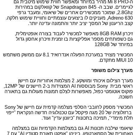
ה-
Mi 8 PRO
מהיר במיוחד ומאפשר חווית שימוש מיטבית גם
לגיימרים. שבב ה-
Snapdragon 845
של קוואלקום במהירות
Ghz
2.8, שמוכר ממכשירים אחרים של שיאומי, ומעבד גרפי
Adreno 630
, מעניקים לו ביצועים עוצמתיים וחוויית
שימוש חלקה.
קצב הריענון של המסך יציב יותר והתמונה עדינה יותר.
זיכרון
RAM
GB
8
מאפשר למכשיר לעבוד בצורה אופטימלית,
גם
כשפותחים מספר אפליקציות בו זמנית וזיכרון אחסון גדול
במיוחד של
128GB
המכשיר
מצויד במערכת הפעלה אנדרואיד 8.1 עם
ממשק משתמש
MIUI 10
מתקדם.
מערך צילום משופר
מערך הצילום איכותי ומושקע.
2 מצלמות אחוריות עם חיישן
ראשי
מבית
Sony
מבוססות
AI
המצוידות ב-2 חיישנים של
MP
12,
פוקוס
אוטומטי כפול, מאפשרות לצלם תמונות מעולות גם בתאורה
חשוכה.
המכשיר מספק לחובבי הסלפי מצלמה קדמית עם חיישן של
Sony
ברזולוציה של 20 מגה פיקסל עם טכנולוגיה חדשה הנקראת "ייפוי
תלת מימדי", תמיכה בתכונות "כיוונון עדין" ועוד.
שיאומי שילבה תכונות
AI
גם במצלמות הקדמיות וגם במצלמה
האחורית של הסמארטפון, ביניהן "אפקט תאורת סטודיו
"AI
עם 7