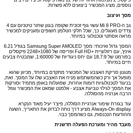
נוספים, מציג המכשיר ביצועים ללא פשרות.
מסך ועיצוב
גב ה-
Mi 8 PRO
עשוי גוף זכוכית שקופה בגוון שחור טיטניום עם 4
צדדים מעוגלים. כך, שכל חלקי הטלפון חשופים ומעניקים למכשיר
מראה אסתטי וטכנולוגי במיוחד.
המסך גדול
ואיכותי: מסך
Samsung Super AMOLED
בגודל 6.21
אינץ', עם רזולוציית
Full HD+
ופריסה של 1080×2248 פיקסלים
בפורמט של 18.7:9 עם יחס ניגודיות של 1:60000, שמבטיח צבעים
חיים במיוחד.
מנגנון סריקת האצבע של המכשיר מתקדם במיוחד, מכיוון שהוא
מופעל אך ורק כשהמשתמש מניח את האצבע שלו על המסך. זאת,
בניגוד לטכנולוגיות דומות אחרות, שפועלות באופן מתמיד וסורקות
את המסך לגילוי טביעת אצבע - אלמנט שמאט את המכשיר וגוזל
הרבה אנרגיה מהסוללה.
עוד בגזרת שימור אנרגיית הסוללה, פיצ'ר יעיל מאוד הנקרא
Always-On display
מציע דרך נוחה לבדוק את התאריך, השעה
וההודעות הנכנסות, גם כשהמסך כבוי.
מעבד מהיר ומערכת הפעלה חדשנית