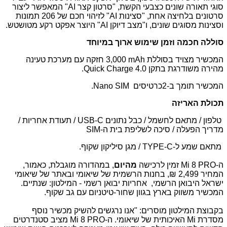
סוגי תאורה שונים כצבעי הקשת, "סרטון קצר
"AI
המאפשר ליצור
סרטונים בלחיצה אחת, "סצינות
AI
" לזיהוי חכם של 206 תמונות
וסצינות מסוגים שונים, ו"מצב דיוקן
"AI
היוצר אפקט רקע מטושטש.
סוללה חכמה וזמן שימוש ארוך במיוחד
המכשיר מצויד בסוללת
mAh
3,000 חזקה עם מערכת טעינה
מהירה משודרגת בתקן
Quick Charge 4.0
.
המכשיר תומך ב-2כרטיסים
.Nano SIM
תכולת האריזה
טלפון / מתאם לחשמל / כבל נתונים
USB-C
/ תעודת אחריות /
מדריך הפעלה / סיכה לשליפת בית ה-
SIM
מתאם שמע ל-
TYPE-C
/ מגן סיליקון שקוף.
ה-
Mi 8 PRO
זמין לרכישה
מהיום
, במהדורה מוגבלת, כאמור,
המחיר 2,499 ₪, בחנות הרשמית של שיאומי ובאתר של שיאומי
ישראל היבואן הרשמי, אחריות יבואן רשמי - המילטון: שנתיים.
המכשיר משווק בארץ בגוון שחור-טיטניום עם גב שקוף.
בקבוצת המילטון מוסרים: "אנו נרגשים להשיק מכשיר נוסף
מסדרת
Mi
האיכותית של שיאומי. ה-
Mi 8 PRO
מציב סטנדרטים