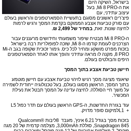
בישראל, השיקה היום
את ה-
Mi 8 PRO
, בעל
עיצוב עתידני, עם
פיצ'רים ראשונים מסוגם בתעשיית הסמארטפונים והראשון בעולם
עם סורק טביעות אצבע הממוקם בקדמת המסך ורגיש לרמות
לחיצה שונות. זאת,
במחיר של 2,499 ₪.
ה-
Mi 8 PRO
מבטיח שיפור משמעותי וחידושים מרעננים עבור
הצרכנים לעומת קודמו ה-
Mi 8
, שזכה לפופולריות רבה בישראל
בזכות מפרט מושקע ומחיר לכל כיס. גימור זכוכית שקופה בגב ה-
Mi
8 PRO
, מקנה לו מראה עתידני והופך אותו לאחד הסמארטפונים
היפים והבולטים בעולם.
חיישן טביעת אצבע בתוך המסך
שיאומי מציגה מסך רגיש לזיהוי טביעת אצבע עם חיישן מוטמע
בתוך המסך, הראשון מסוגו בעולם, בעל טכנולוגיה ייחודית לשמירה
על משך חיי הסוללה. לחיצה עדינה על המסך תבטל את נעילת
המכשיר.
עוד בגזרת החדשנות, ה-
GPS
הראשון בעולם עם תדר כפול
L5
+
L1
למיקום סופר מדויק.
בזכות מסך בגודל 6.21 אינץ', מעבד
8
ליבות
Qualcomm®
Snapdragon 845
, סוללת
mAh
3,000
, מצלמה קדמית של 20 מגה
פיקסל,
2
מצלמות אחוריות של 12 מגה פיקסל ופיצ'רים רבים