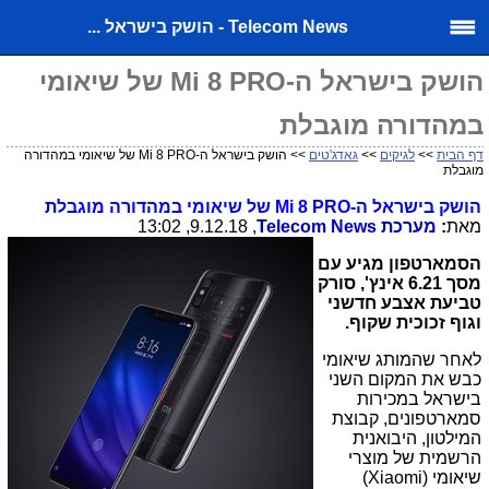
Telecom News - הושק בישראל ...
הושק בישראל ה-Mi 8 PRO של שיאומי
במהדורה מוגבלת
דף הבית
>>
לגיקים
>>
גאדג'טים
>> הושק בישראל ה-Mi 8 PRO של שיאומי במהדורה
מוגבלת
הושק בישראל ה-
Mi 8 PRO
של שיאומי במהדורה מוגבלת
מאת
:
מערכת
Telecom News
, 9.12.18, 13:02
הסמארטפון מגיע עם
מסך 6.21 אינץ', סורק
טביעת אצבע חדשני
וגוף זכוכית שקוף.
לאחר שהמותג שיאומי
כבש את המקום השני
בישראל במכירות
סמארטפונים, קבוצת
המילטון, היבואנית
הרשמית של מוצרי
שיאומי (
Xiaomi
)