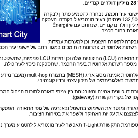
.
ומי עיר חכמה, נבחרה להטמיע פתרון לבקרה
וניטור של מרבית פנסי תאורת הרחוב (כ-132,500 פנסים) בעיר מונטריאול בקנדה. העסקה
Énergère
אורת רחוב חכמה.
רה לתאורה חיצונית, וכן למערכות עמידות
רשתות אלחוטיות. פתרונותיה תומכים במגוון רחב של יישומי עיר חכמ
ת התאורה (
LCU
) החיצוניות שלה וכן יחידות
LCU
פנימיות, שתשלוטנה
מספר רשתות אלחוטיות בעיר החכמה, שתספקנה כיסוי לעיר כולה.
לחוטית אמינה מסוג אריג (
MESH
) בתצורת
multi-hop
(מעבר מידע 
שת באלגוריתמים של תיקון עצמי ורדיו קוגנטיבי.
 דו-כיוונית אמינה ומאובטחת בין צמתי תאורה לתוכנת הניהול המרכז
 של בקרי תקשורת (
gateway
).
תאורה ומנטר את השימוש בחשמל ובאנרגיה של גופי התאורה. הפסקת
 לצמצם את עלויות האחזקה ולשפר את בטיחות הציבור.
פלטפורמת התקשורת
T-Light
תאפשר לעיר מונטריאול להטמיע מערך נ