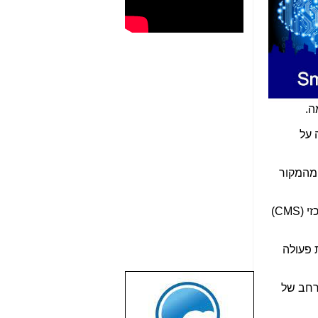
ה.
 על
מהמקור
י (
CMS
)
 פעולה
רחב של
שבוע טוב לכל
הגולשים באשר