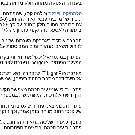
בקנדה. העסקה מהווה חלק מחוזה בסך 28 מיליון דולרים קנדיים
טלמטיקס וויירלס
(טלמטיקס), שמפתחת ייש
עם החברה מהווה חלק מחוזה על סך 28 מיליון דולרים קנדיים, שנחתם עם
בתמורה לאספקת והתקנת פתרון ניהול לת
החברה עוסקת באספקת מערכות שליטה ובק
לניהול משאבי אנרגיה ומים המבוססות על 
הפתרון במונטריאול יכלול את יחידות בקר
הפעלת הפנסים.
Énergère
נערכת לפרוס 
מערכת
T-Light Pro
, שנבחרה, היא רשת א
אל היעד דרך מספר תחנות ביניים), שמשתמ
פתרון זה ליישומי עיר חכמה מאפשר תקשורת
דרך רשת אלחוטית המשתמשת במספר קטן
פתרון חסכוני באנרגיה זה שולט ברמות ה
של פנסי רחוב מזוהה בזמן אמת, וכך ניתן
בנוסף לניטור ושליטה בתאורת הרחוב, 
פתרונות עיר חכמה. ברשימת הפתרונות: