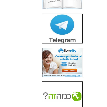
חשיפת חשד לשחיתות
הדומה לזו של "תיק
4000" אך בתחום
הסלולר -
כאן
חשיפת מה שלא
רוצים שתדעו בעניין
פריסת אנלימיטד
(בניחוח בלתי נסבל) -
כאן
חשיפה: איוב קרא
אישר לקבוצת סלקום
בדיוק מה שביבי אישר
ל-Yes ולבזק -
כאן
האם השר איוב קרא
היה צריך בכלל לחתום
על האישור, שנתן
לקבוצת סלקום? -
כאן
האם ביבי וקרא קבלו
בכלל תמורה עבור
ההטבות הרגולטוריות