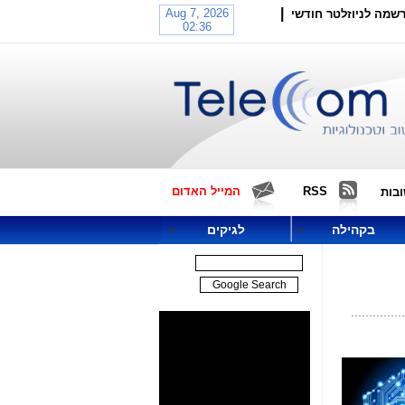
|
שמה לניוזלטר חודשי
RSS
המייל האדום
בות
בקהילה
לגיקים