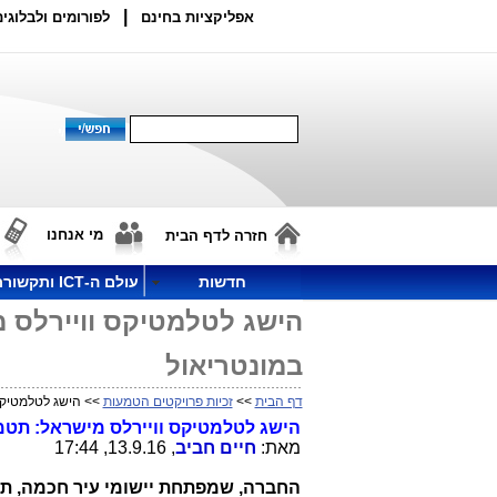
|
אפליקציות בחינם
לפורומים ולבלוגים
מי אנחנו
חזרה לדף הבית
חדשות
עולם ה-ICT ותקשורת
הישג לטלמטיקס וויירלס 
במונטריאול
דף הבית
>>
זכיות פרויקטים הטמעות
>> הישג לטלמטיקס 
הישג לטלמטיקס וויירלס מישראל: תטמ
מאת:
חיים חביב
, 13.9.16, 17:44
החברה, שמפתחת יישומי עיר חכמה, תס