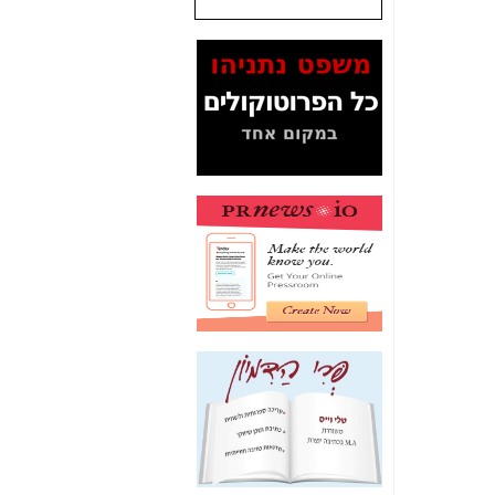
שנתנו לסלקום? -
כאן
המסמכים בנושא בזק-
Yes (תיק 4000)
מוכיחים "תפירת תיק"
לאיש הלא נכון! -
כאן
עובדות ומסמכים
המוסתרים מהציבור:
האם ביבי כשר
תקשורת עזר לקב'
בזק? -
כאן
מה מקור ה-Fake
News שהביא לתפירת
תיק לביבי והעלמת
החשודים הנכונים -
כאן
אחת הרגליים של "תיק
4000 התפור"
התמוטטה היום
בניצחון (כפול) של בזק
-
כאן
איך כתבות מפנקות