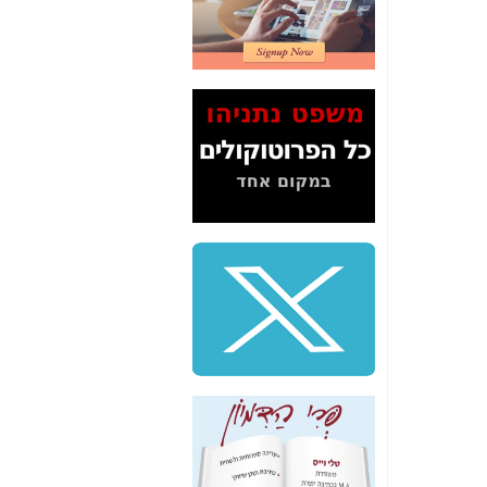
2" על תעלולי השר
משה כחלון -
כאן
המשך חשיפת הבלוף
ששמו "מהפיכת
הסלולר" ואיך מסרסים
את הנתונים לציבור -
כאן
סיכום ביקור בסיליקון
ואלי - למה 3 הגדולות
משקיעות ומפתחות
באותם תחומים -
כאן
שלמה פילבר (עד
לאחרונה מנכ"ל משרד
התקשורת) - עד
מדינה? הצחקתם
אותי! -
כאן
"יש אפליה בחקירה"?
חשיפה: למה השר
משה כחלון לא נחקר
עד היום? -
כאן