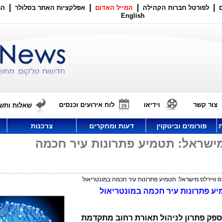
|
|
|
|
לפורטל חברות הקהילה
המייל האדום
אפלקציות האתר בסלולר
הר
English
צור קשר
וידיאו
לוח אירועים וכנסים
שאלות ותשו
פורומים וביטקוין
דעות ומחקרים
צרכנות
מישראל: תטמיע פתרונות עיר חכמה
וויירלס מישראל: תטמיע פתרונות עיר חכמה במונטריאול
יע פתרונות עיר חכמה במונטריאול
פק פתרון לניהול תאורת רחוב מתקדמת