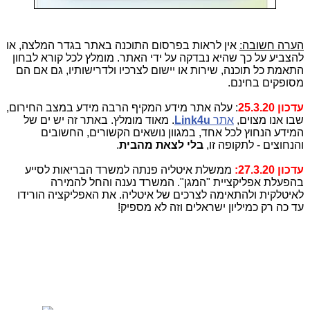
הערה חשובה:
אין לראות בפרסום התוכנה באתר בגדר המלצה, או
להצביע על כך שהיא נבדקה על ידי האתר. מומלץ לכל קורא לבחון
התאמת כל תוכנה, שירות או יישום לצרכיו ולדרישותיו, גם אם הם
מסופקים בחינם.
עדכון 25.3.20
: עלה אתר מידע המקיף הרבה מידע במצב החירום,
שבו אנו מצוים,
אתר
Link4u
. מאוד מומלץ. באתר זה יש ים של
המידע הנחוץ לכל אחד, במגוון נושאים הקשורים, החשובים
והנחוצים - לתקופה זו,
בלי לצאת מהבית
.
עדכון 27.3.20:
ממשלת איטליה פנתה למשרד הבריאות לסייע
בהפעלת אפליקציית "המגן". המשרד נענה והחל להמירה
לאיטלקית ולהתאימה לצרכים של איטליה. את האפליקציה הורידו
עד כה רק כמיליון ישראלים וזה לא מספיק!