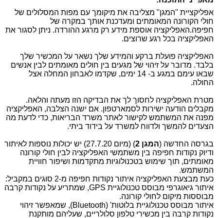
אפליקציית "המגן" מצליבה את מיקומך עם מפות המסלולים של
חולי הקורונה המאומתים ומעדכנת אותך במקרה של
חפיפה.האפליקציה אוספת מידע רק מרגע ההורדה. ניתן לסגור את
האפליקציה בכל רגע שרוצים.
האפליקציה פועלת ברקע והמידע שלך נשאר על המכשיר שלך
בלבד.
מדובר על זיהוי של מגעים בין חולים מאומתים לבין אנשים
שבאו עימם במגע ב- 14 ימים, שקדמו לאבחון המחלה אצל
החולה.
מטרת האפליקציה לחסוך לך את הבדיקה הזו מעתה והלאה.
מקבלים הודעה ישירות לסמארטפון. אם ישנה הצלבה, האפליקציה
מפנה את המשתמש לקישור לאתר משרד הבריאות, כדי לדעת מה
הצעדים להמשך ולדווח למשרד על בידוד ביתי.
בגרסה החדשה (
המגן 2
) (מיום 27.7.20) יש יכולות נוספות לאיתור
ודיוק נקודות חפיפה בין משתמשי האפליקציה לבין חולי קורונה
מאומתים, תוך שימוש בטכנולוגיות מתקדמות ושיפור חוויית
המשתמש.
כעת מבצעת האפליקציה איתור נקודות חפיפה מ-2 סוגים במקביל:
איתור גיאוגרפי מבוסס טכנולוגיית
GPS
, שמתריע על נקודות קרבה
מבוססות מיקום לחולי קורונה.
איתור מבוסס טכנולוגיית בלוטות' (
Bluetooth
), שמאפשר זיהוי
נקודות קרבה בין מכשירי טלפון סלולריים, שעליהם מותקנת