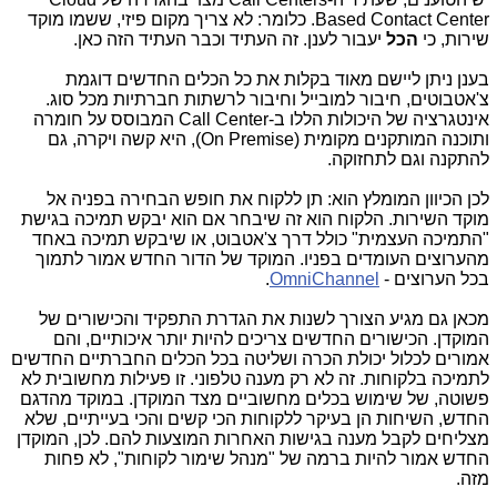
Based Contact Center
. כלומר: לא צריך מקום פיזי, ששמו מוקד
שירות, כי
הכל
יעבור לענן. זה העתיד וכבר העתיד הזה כאן.
בענן ניתן ליישם מאוד בקלות את כל הכלים החדשים דוגמת
צ'אטבוטים, חיבור למובייל וחיבור לרשתות חברתיות מכל סוג.
אינטגרציה של היכולות הללו ב-
Call Center
המבוסס על חומרה
ותוכנה המותקנים מקומית (
On Premise
), היא קשה ויקרה, גם
להתקנה וגם לתחזוקה.
לכן הכיוון המומלץ הוא: תן ללקוח את חופש הבחירה בפניה אל
מוקד השירות. הלקוח הוא זה שיבחר אם הוא יבקש תמיכה בגישת
"התמיכה העצמית" כולל דרך צ'אטבוט, או שיבקש תמיכה באחד
מהערוצים העומדים בפניו. המוקד של הדור החדש אמור לתמוך
בכל הערוצים -
OmniChannel
.
מכאן גם מגיע הצורך לשנות את הגדרת התפקיד והכישורים של
המוקדן. הכישורים החדשים צריכים להיות יותר איכותיים, והם
אמורים לכלול יכולת הכרה ושליטה בכל הכלים החברתיים החדשים
לתמיכה בלקוחות. זה לא רק מענה טלפוני. זו פעילות מחשובית לא
פשוטה, של שימוש בכלים מחשוביים מצד המוקדן. במוקד מהדגם
החדש, השיחות הן בעיקר ללקוחות הכי קשים והכי בעייתיים, שלא
מצליחים לקבל מענה בגישות האחרות המוצעות להם. לכן, המוקדן
החדש אמור להיות ברמה של "מנהל שימור לקוחות", לא פחות
מזה.