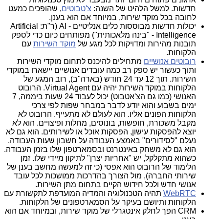
חדשות. למשל הלהיט של השנה:
צ'טבוטים
, שהופכים כמעט
לחובה בכל מוקד שירות, במיוחד אם הוא בענן.
יכולות חדשות מבוססות כלים אנליטיים -
AI
(ר"ת:
Artificial
Intelligence
- "בינה מלאכותית") מפותחים כיום כדי לספק
תובנות מהירות ומדויקות לכל מגע של
מוקד השירות
עם
הלקוחות.
רובוטים אנושיים
מתחילים להיכנס לתחום מוקדי השירות
ותוך כעשור יש ספק רב כמה עובדים אנושיים יישארו במוקדי
השירות. תוך 12 עד 24 חודש (בארה"ב), רוב המגע של
הלקוחות במוקד השירות יהיה עם
Virtual Agent
. הרובוט
האנושי (כמו גם הצ'אטבוט) יכול לעבוד 24 שעות ביממה, 7
ימים בשבוע והוא יודע לדבר במבחר שפות לפי צרכי
הלקוחות הפונים אליו. הוא לעולם לא מתעייף. הרובוט לא
מקבל משכורת, חופשות, בונוסים, מחלות ופיצויים. הוא לא
יוצא להפסקות עישון, הפסקות אוכל או לשירותים. הוא גם לא
נעלם "לסידורים" באמצע העבודה על חשבון שעות העבודה.
הוא גם לא משחק באינטרנט ובסמארטפון שלו בזמן העבודה.
כשהוא מתקלקל, יש "אחריות יצרן" לתיקון מיידי שלו. זמן
הלימוד של הרובוט הוא אפסי (כי זה למעשה מחשב בענן של
שירותי החברה), מול הצורך בהדרכות ממושכות לכל עובד
אנושי חדש ולכל חידוש הקיים בתחום מתן השירות.
WebRTC
תהיה הטכנולוגיה והמדיה המועדפת לתקשורת עם
הלקוחות ותיושם בעיקר על הסמארטפונים של הלקוחות.
CRM
הפך לחלק אינטגרלי של מוקד שירות, ובמיוחד אם הוא