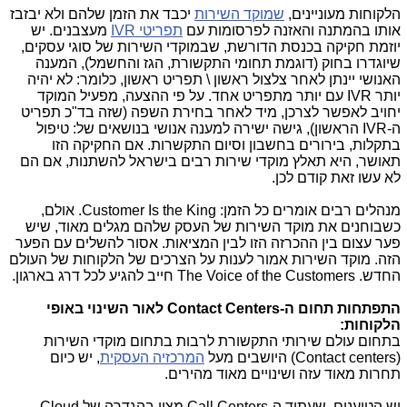
הלקוחות מעוניינים,
שמוקד השירות
יכבד את הזמן שלהם ולא יבזבז
אותו בהמתנה והאזנה לפרסומות עם
תפריטי
IVR
מעצבנים. יש
יוזמת חקיקה בכנסת הדורשת, שבמוקדי השירות של סוגי עסקים,
שיוגדרו בחוק (דוגמת תחומי התקשורת, הגז והחשמל), המענה
האנושי יינתן לאחר צלצול ראשון \ תפריט ראשון, כלומר: לא יהיה
יותר
IVR
עם יותר מתפריט אחד. על פי ההצעה, מפעיל המוקד
יחויב לאפשר לצרכן, מיד לאחר בחירת השפה (שזה בד"כ תפריט
ה-
IVR
הראשון), גישה ישירה למענה אנושי בנושאים של: טיפול
בתקלות, בירורים בחשבון וסיום התקשרות. אם החקיקה הזו
תאושר, היא תאלץ מוקדי שירות רבים בישראל להשתנות, אם הם
לא עשו זאת קודם לכן.
מנהלים רבים אומרים כל הזמן:
Customer Is the King
. אולם,
כשבוחנים את מוקד השירות של העסק שלהם מגלים מאוד, שיש
פער עצום בין ההכרזה הזו לבין המציאות. אסור להשלים עם הפער
הזה. מוקד השירות אמור לענות על הצרכים של הלקוחות של העולם
החדש.
The Voice of the Customers
חייב להגיע לכל דרג בארגון.
התפתחות תחום ה-
Contact Centers
לאור השינוי באופי
הלקוחות:
בתחום עולם שירותי התקשורת לרבות בתחום מוקדי השירות
(
Contact centers
) היושבים מעל
המרכזיה העסקית
, יש כיום
תחרות מאוד עזה ושינויים מאוד מהירים.
יש הטוענים, שעתיד ה-
Call Centers
מצוי בהגדרה של
Cloud