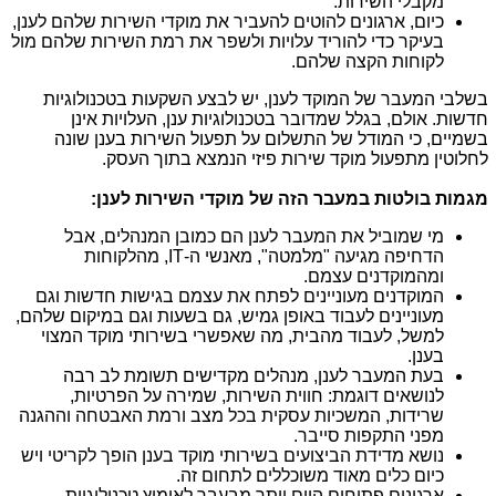
מקבלי השירות.
כיום, ארגונים להוטים להעביר את מוקדי השירות שלהם לענן,
בעיקר כדי להוריד עלויות ולשפר את רמת השירות שלהם מול
לקוחות הקצה שלהם.
בשלבי המעבר של המוקד לענן, יש לבצע השקעות בטכנולוגיות
חדשות. אולם, בגלל שמדובר בטכנולוגיות ענן, העלויות אינן
בשמיים, כי המודל של התשלום על תפעול השירות בענן שונה
לחלוטין מתפעול מוקד שירות פיזי הנמצא בתוך העסק.
מגמות בולטות במעבר הזה של מוקדי השירות לענן:
מי שמוביל את המעבר לענן הם כמובן המנהלים, אבל
הדחיפה מגיעה "מלמטה", מאנשי ה-
IT
, מהלקוחות
ומהמוקדנים עצמם.
המוקדנים מעוניינים לפתח את עצמם בגישות חדשות וגם
מעוניינים לעבוד באופן גמיש, גם בשעות וגם במיקום שלהם,
למשל, לעבוד מהבית, מה שאפשרי בשירותי מוקד המצוי
בענן.
בעת המעבר לענן, מנהלים מקדישים תשומת לב רבה
לנושאים דוגמת: חווית השירות, שמירה על הפרטיות,
שרידות, המשכיות עסקית בכל מצב ורמת האבטחה וההגנה
מפני התקפות סייבר.
נושא מדידת הביצועים בשירותי מוקד בענן הופך לקריטי ויש
כיום כלים מאוד משוכללים לתחום זה.
ארגונים פתוחים היום יותר מבעבר לאימוץ טכנולוגיות