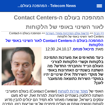
Telecom News - המהפכה בעולם...
המהפכה בעולם ה-Contact Centers
לאור השינוי באופי של הלקוחות
דף הבית
>>
חדשות עולם המרכזיות ומוקדי השירות
>> המהפכה בעולם ה-Contact
Centers לאור השינוי באופי של הלקוחות
המהפכה בעולם ה-
Contact Centers
לאור השינוי באופי של
הלקוחות
מאת:
מיכאל פנחס
, 24.10.17, 12:30
כיצד מתאימים את מערכות התמיכה
בלקוחות וקשרי הלקוחות לצורכי
העולם הנייד והחברתי החדש? מה
השתנה בשנתיים האחרונות באופי
של מוקדי השירות? אילו שינויים יהיו
במוקדי השירות כתוצאה מהמעבר
לענן?
האופי של
מוקד שירות לקוחות
(
Contact Center
) בעולם המערבי
השתנה לחלוטין בשנתיים האחרונות. למרות זאת, יש לא מעט
עסקים בישראל, שנשארו מאחור ולא תמיד הם יכולים להבין מדוע
לקוחות נוטשים אותם או מגלים סימנים של אי שביעות רצון. הסיבה