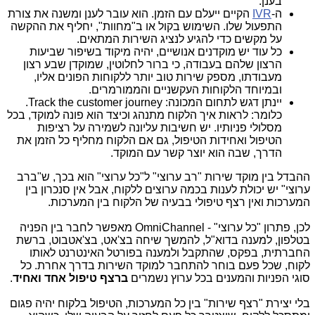
בענן.
ה-
IVR
הקיים ייעלם עם הזמן. הוא עובר לענן ומשנה את צורת
התפעול שלו. השימוש בקול או ב"מחוות", יחליף את ההקשה
על מקשים כדי להגיע לנציג השירות המתאים.
כל עוד יש מוקדנים אנושיים, יהיה מיקוד בשיפור שביעות
הרצון שלהם בעבודה, כי ברור לחלוטין, שמוקדן שבע רצון
מעבודתו, מספק שירות טוב יותר ללקוחות הפונים אליו,
ובמיוחד הלקוחות העקשניים והממורמרים.
יינתן דגש לתחום המכונה:
Track the customer journey
.
כלומר: לראות איך הלקוח מתנהג וכיצד הוא פונה למוקד, בכל
מסלולי פניותיו. יש חשיבות עליונה לשמירה על רציפות
הטיפול ואחידות הטיפול, גם אם הלקוח מחליף כל הזמן את
הדרך, שבה הוא יוצר קשר עם המוקד.
ההבדל בין מוקד שירות "רב ערוצי" ל"כל ערוצי" הוא בכך, ש"ברב
ערוצי" יש יכולת לענות בכמה ערוצים ללקוח, אבל אין סנכרון בין
המערכות ואין רצף טיפולי בבעיה של הלקוח בין המערכות.
לכן, פתרון "כל ערוצי" -
OmniChannel
מאפשר לחבר בין הפניה
בטלפון, למענה בדוא"ל, להמשך שיחה בצ'אט, בצ'אטבוט, ברשת
החברתית, בפקס, שהתקבל ולמענה בפורטל האינטרנט לאותו
לקוח, שכל פעם בוחר להתחבר למוקד השירות בדרך אחרת. כל
סוגי הפניות והמענים בכל ערוץ נשמרים
ברצף טיפול אחד ואחיד
.
בלי יצירת "רצף שירות" בין כל המערכות, הטיפול בלקוח יהיה פגום