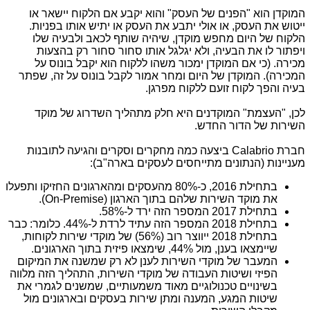
המוקדן הוא "הפנים של העסק" והוא יקבע אם הלקוח יישאר או
ייטוש את העסק, או אולי יתבע את העסק או יתיש אותו בפניות.
הלקוח של היום מחפש מוקדן, שיהיה שותף לכאב ולבעיה שלו
ויפתור לו את הבעיה, ולא יגלגל אותו סחור סחור רק בהצעות
מכירה. (כי אם המוקדן ימכור משהו ללקוח הוא יקבל בונוס על
המכירה). המוקדן של היום ומחר אמור לקבל בונוס על זה, שפתר
בעיה והפך לקוח זועם ללקוח מפרגן.
לכן, "העצמת" המוקדנים היא חלק מתהליך השדרוג של מוקד
השירות של הדור החדש.
חברת
Calabrio
ביצעה כמה מחקרים וסקרים והגיעה לתובנות
מעניינות (הנתונים מתייחסים לעסקים בארה"ב):
בתחילת 2016, כ-80% מהעסקים ומהארגונים החזיקו ותפעלו
את מוקד השירות שלהם בתוך הארגון (
On-Premise
).
בתחילת 2017 המספר הזה ירד ל-
58%
.
בתחילת 2018 המספר הזה עתיד לרדת ל-44%. כלומר: כבר
בתחילת 2018 ייווצר רוב (56%) של מוקדי שירות לקוחות,
שיימצאו בענן, מול 44%, שימצאו פיזית בתוך הארגונים.
המעבר של מוקדי השירות לענן לא רק שמשנה את המיקום
הפיזי ושיטות העבודה של מוקדי השירות, התהליך הזה מלווה
בשינויים טכנולוגיים מאוד משמעותיים, שמשנים לגמרי את
שיטות המגע, המענה ומתן שירות בעסקים ובארגונים מול