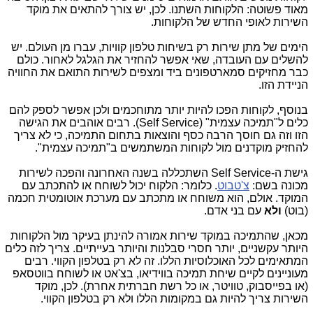
מאוד פשוטה: הלקוחות השתנו. לכן, יש צורך להתאים את מוקד
השירות לאופי החדש של הלקוחות.
הימים של מתן שירות רק בשיחות טלפון קוויות, עברו מן העולם. יש
להשלים עם העובדה, שאי אפשר להחזיר את הגלגל לאחור. כולם
כבר מחזיקים סמארטפונים ביד ומצפים לשירות התואם את החוויה
הניידת הזו.
בנוסף, לקוחות הפכו להיות יותר מתוחכמים ולכן אפשר לספק להם
כלים ל"תמיכה עצמית" (
Self Service
). רבים אוהבים את הגישה
הזו וזה גם חוסך הרבה כסף והוצאות בתחום התמיכה, כי לא צריך
להחזיק מוקדנים מול לקוחות המשתמשים ב"תמיכה עצמית".
גישת ה-
Self Service
השתכללה בשנה האחרונה והפכה לשירות
מכונה בשם:
צ'טבוט
. כלומר: הלקוח יכול לשוחח או להתכתב עם
המוקד. אולם, הוא משוחח או מתכתב עם מערכת אוטומטית חכמה
(בוט)
ולא
עם בני אדם.
מכאן, שהתמיכה במוקד שירות אמורה להינתן בעיקר מול הלקוחות
היותר עקשניים, יותר חסרי סבלנות והיותר בעייתיים. צריך לזה כלים
המתאימים לכל האוכלוסיות הללו. זה לא רק בטלפון הקווי. רבים
מעוניינים לקיים שיחת תמיכה בווידיאו, בצ'אט או לשוחח בווטסאפ
(או בפייסבוק, טוויטר, או כל רשת חברתית אחרת). לכן, מוקד
השירות צריך להיות גם במקומות הללו ולא רק בטלפון הקווי.