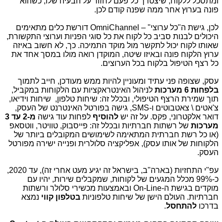
ומתסכל ללקוח, שיצטרך כל פעם לחזור על הבעיה שלו, כשהוא
פונה בערוץ אחר ממה שפנה קודם לכן.
לכן, גישת ה"כל ערוצי" –
OmniChannel
דורשת כלים מתאימים
היכולים לבנות סביב כל לקוח את כל סוגי הפניות וערוצי התקשורת,
שאותו לקוח יכול לתקשר מול מוקד התמיכה. כך, לא חשוב באיזה
ערוץ הלקוח פונה ובאיזו שיטה, המוקדן רואה מולו במסך אחד את
כל רצף הטיפול בלקוח בכל הערוצים.
עסק, שצופה פני עתיד ומעוניין להיות ממש מעודכן, חייב לתמוך
בלפחות 6 מערכות
לניהול האינטראקציות עם הלקוחות במקביל,
תוך שמירת הרצף הטיפולי, ובכלל זה: שיחות טלפון, שיחות וידיאו,
צ'אטים \ צאטבוטים ו-
SMS
, גישה בפורטל האינטרנט של העסק,
דואר אלקטרוני, פקס. על זה יש
להוסיף
לפחות עוד גישה
מ-2 עד 3
מערכות
של רשתות חברתיות ובכלל זה: פייסבוק, טוויטר, ווטסאפ
(או כל רשת חברתית המתאימה לשימושים המקובלים ביותר של
הלקוחות של אותו עסק), אפליקציה סלולרית ופנייה ישירה מפורטל
העסק.
עפ"י התחזיות (בארה"ב, בישראל זה יגיע מעט אחרי זה), עד 2020,
כ-99% מכלל המגעים של לקוחות, שמקבלים שירות, יהיו עם
מוקדים בגישת ה-
On-Line
ובאמצעות מכשירי סלולר ורשתות
חברתיות. העולם הישן של שיחות טלפוניות
בטלפון קווי
נמצא
בדרכו
להתחסל
.