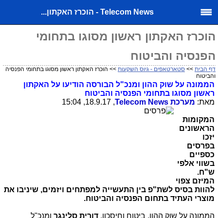
Telecom News - הוכרז האקתון...
הוכרז האקתון ראשון מסוגו בתחומי
הפנסיה והביטוח
דף הבית
>>
סטארטאפים - גיוס השקעות
>> הוכרז האקתון ראשון מסוגו בתחומי הפנסיה
והביטוח
הממונה על שוק ההון ומנכ"ל הבורסה הודיעו על האקתון
ראשון מסוגו בתחומי הפנסיה והביטוח
מאת:
מערכת
Telecom News
, 18.9.17, 15:04
המקומות
הראשונים
יזכו
בפרסים
כספיים
בשווי אלפי
ש"ח.
המיזם צפוי
להוות בסיס לשת"פ בין התעשייה למפתחים ויזמים, שיניבו את
מוצרי העתיד בתחום הפנסיה והביטוח.
הממונה על שוק ההון, ביטוח וחיסכון,
דורית סלינגר
ומנכ"ל