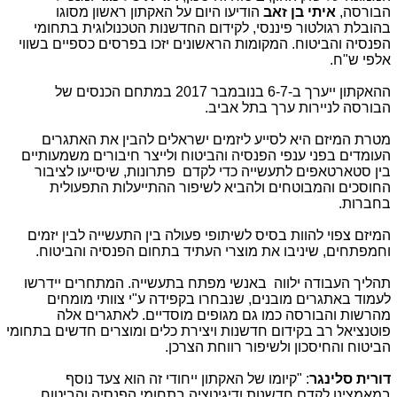
הבורסה,
איתי בן זאב
הודיעו היום על האקתון ראשון מסוגו
בהובלת רגולטור פיננסי, לקידום החדשנות הטכנולוגית בתחומי
הפנסיה והביטוח. המקומות הראשונים יזכו בפרסים כספיים בשווי
אלפי ש"ח.
ההאקתון ייערך ב-6-7 בנובמבר 2017 במתחם הכנסים של
הבורסה לניירות ערך בתל אביב.
מטרת המיזם היא לסייע ליזמים ישראלים להבין את האתגרים
העומדים בפני ענפי הפנסיה והביטוח ולייצר חיבורים משמעותיים
בין סטארטאפים לתעשייה כדי לקדם פתרונות, שיסייעו לציבור
החוסכים והמבוטחים ולהביא לשיפור ההתייעלות התפעולית
בחברות.
המיזם צפוי להוות בסיס לשיתופי פעולה בין התעשייה לבין יזמים
וחמפתחים, שיניבו את מוצרי העתיד בתחום הפנסיה והביטוח.
תהליך העבודה ילווה באנשי מפתח בתעשייה. המתחרים יידרשו
לעמוד באתגרים מובנים, שנבחרו בקפידה ע"י צוותי מומחים
מהרשות והבורסה כמו גם מגופים מוסדיים. לאתגרים אלה
פוטנציאל רב בקידום חדשנות ויצירת כלים ומוצרים חדשים בתחומי
הביטוח והחיסכון ולשיפור רווחת הצרכן.
דורית סלינגר
: "קיומו של האקתון ייחודי זה הוא צעד נוסף
במאמצינו לקדם חדשנות ודיגיטציה בתחומי הפנסיה והביטוח