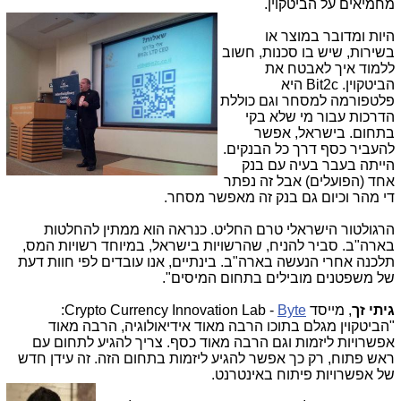
מחמיאים על הביטקוין.
היות ומדובר במוצר או
בשירות, שיש בו סכנות, חשוב
ללמוד איך לאבטח את
הביטקוין. Bit2c היא
פלטפורמה למסחר וגם כוללת
הדרכות עבור מי שלא בקי
בתחום. בישראל, אפשר
להעביר כסף דרך כל הבנקים.
הייתה בעבר בעיה עם בנק
אחד (הפועלים) אבל זה נפתר
די מהר וכיום גם בנק זה מאפשר מסחר.
הרגולטור הישראלי טרם החליט. כנראה הוא ממתין להחלטות
בארה"ב. סביר להניח, שהרשויות בישראל, במיוחד רשויות המס,
תלכנה אחרי הנעשה בארה"ב. בינתיים, אנו עובדים לפי חוות דעת
של משפטנים מובילים בתחום המיסים".
גיתי זך
, מייסד Crypto Currency Innovation Lab -
Byte
:
"הביטקוין מגלם בתוכו הרבה מאוד אידיאולוגיה, הרבה מאוד
אפשרויות ליזמות וגם הרבה מאוד כסף. צריך להגיע לתחום עם
ראש פתוח, רק כך אפשר להגיע ליזמות בתחום הזה. זה עידן חדש
של אפשרויות פיתוח באינטרנט.