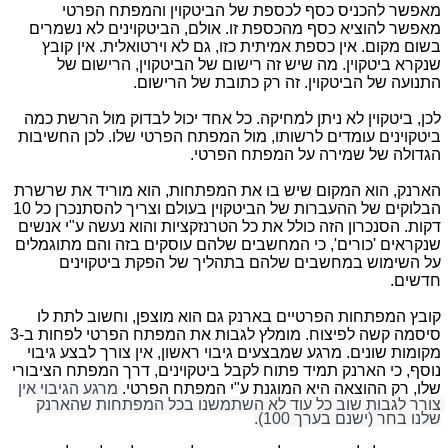
מאפשר להכניס כסף לכספת של הביטקוין והמפתח הפרטי
מאפשר להוציא כסף מהכספת זו. אולם, הביטקוינים לא נשמרים
בשום מקום. אין כספת אמיתית כזו, גם לא וירטואלית. אין קובץ
שנקרא ביטקוין. מה שיש זה רישום של הביטקוין, הרישום של
התנועה של הביטקוין. זה רק כתובת של הרישום.
לכן, ביטקוין לא ניתן למחיקה. כל אחד יכול לבדוק מול הרשת כמה
ביטקוינים עומדים לרשותו, מול המפתח הפרטי שלו. לכן החשיבות
הגדולה של שמירה על המפתח הפרטי.
הארנק, הוא המקום שיש בו את המפתחות, הוא מוריד את שרשרת
הבלוקים של ההעברות של הביטקוין בעולם וצריך להסתנכרן כל 10
דקות. הסנכרון הזה כולל את כל הטרנזקציות והוא נעשה ע"י אנשים
שנקראים 'כורים', כי המחשבים שלהם עוסקים בזה והם מתוגמלים
על השימוש במחשבים שלהם בתהליך של הפקת ביטקוינים
חדשים.
ק
ובץ המפתחות הפרטיים בארנק גם הוא מוצפן, וחשוב לתת לו
סיסמה קשה לפיצוח. מומלץ לגבות את המפתח הפרטי לפחות ב-3
מקומות שונים. מרגע שמבצעים גיבוי ראשון, אין צורך לבצע גיבוי
נוסף, כי הארנק תמיד פתוח לקבל ביטקוינים, דרך המפתח הציבורי
שלו, רק ההוצאה היא המוגנת ע"י המפתח הפרטי.
מרגע הגיבוי אין 
צורך לגבות שוב כל עוד לא השתמשנו בכל המפתחות שהארנק 
שלנו בחר (ישנם בערך 100).