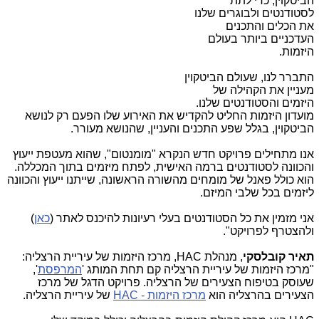
הביטקוין, כדי לתת
לסטודנטים ולבוגרים שלנו
את הכלים והתכנים
העדכניים ביותר בעולם
היזמות.
התברר לנו, שעולם הביטקוין
מעניין את הקהילה של
היזמים והסטודנטים שלנו.
מועדון היזמות החליט להקדיש את האירוע שלו הפעם רק לנושא
הביטקוין, בגלל שפע התכנים והעניין, שהנושא מעורר.
אנו מתחילים פרויקט חדש הנקרא "מומנטום", שהוא מעטפת ייעוץ
והכוונה לסטודנטים ברמה האישית, לפתח מיזמים בתוך המכללה.
הוא כולל פאנל של מומחים מהשורה הראשונה, שייתנו ייעוץ והכוונה
ליזמים בכל שלבי המיזם.
אני מזמין את כל הסטודנטים בעלי רעיונות להיכנס לאתר (
כאן
)
ולהצטרף לפרויקט".
תאיר קובלסקי
, מנהלת HAC, מרכז היזמות של עיריית הרצליה:
"מרכז היזמות של עיריית הרצליה קם תחת המותג '
המרפסת
',
שעוסק בטיפוח הצעירים של הרצליה.
פרויקט הדגל של מרכז
הצעירים בהרצליה הוא
מרכז היזמות - HAC
של עיריית הרצליה.