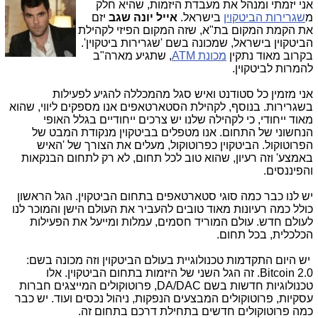
אני יזמתי ומנהל את מעבדת היזמות, שהיא חלק
מ
שגרירות הביטקוין
בישראל.
אייל יונה שגב
יזם
את הקמת המקום בת"א, שזה המקום הפיזי לקהילת
הביטקוין בישראל, שמכונה בשם 'שגרירות ביטקוין'.
בקרוב מאוד נתקין
מכונת ATM
, שתגיע מארה"ב
להמרות לביטקוין.
אני מזמין כל סטודנט ואיש סגל מהמכללה להגיע לפעילות
בשגרירות. בנוסף, לקהילת הסטארטאפים אנו מספקים ליווי, שהוא
מאוד ייחודי, כי לקהילה שלנו יש צרכים ייחודיים בגלל האופי
הנחשוני של התחום. אנו מטפלים בביטקוין מנקודת המבט של
הפרוטוקול. הביטקוין כפרוטוקול, מעלים את הצורך של 'האיש
באמצע' וזה רעיון, שהוא טוב לכל תחום, לא רק לתחום הבנקאות
והפיננסים.
יש לנו כבר כמה סוגי סטארטאפים בתחום הביטקוין. הגל הראשון
כולל כמה רעיונות מאוד טובים להעביר את העולם הישן והמוכר לנו
לעולם חדש. עולם המוריד חסמים, עמלות ומייעל את הפעילות
הכלכלית, בכל תחום.
יש היום התקדמות טכנולוגיית בעולם הביטקוין וזה מכונה בשם:
Bitcoin 2.0. זה הגל השני של היזמות בתחום הביטקוין. אלו
טכנולוגיות חדשות בשם DA/DAC, פרוטוקולים המייצגים חברות
עסקיות, פרוטוקולים המבצעים הנפקות, ניהול נכסים ועוד. יש כבר
כמה פרוטוקולים חדשים בתחילת דרכם בתחום זה.