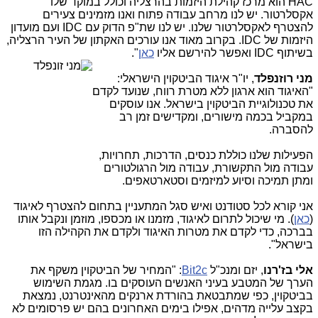
HAC הוא מרכז קהילת היזמות בהרצליה וכולל במוקד שלו
אקסלרטור. יש לנו מרחב עבודה פתוח ואנו מזמינים צעירים
להצטרף לאקסלרטור שלנו. יש לנו שת"פ הדוק עם IDC ועם מועדון
היזמות של IDC. בקרוב מאוד אנו עורכים האקתון של העיר הרצליה,
בשיתוף IDC ואפשר להירשם אליו
כאן
".
מני רוזנפלד
, יו"ר איגוד הביטקוין הישראלי:
"האיגוד הוא ארגון ללא מטרת רווח, שנועד לקדם
את טכנולוגיית הביטקוין בישראל. אנו עוסקים
במקביל בכמה מישורים, ומקדישים זמן רב
להסברה.
הפעילות שלנו כוללת כנסים, הדרכות, תחרויות,
עבודה מול התקשורת, עבודה מול הרגולטורים
ומתן תמיכה וסיוע למיזמים וסטארטאפים.
אני קורא לכל סטודנט ואיש סגל המתעניין בתחום להצטרף לאיגוד
(
כאן
). מי שיכול לתרום לאיגוד, מזמנו או מכספו, מוזמן ונקבל אותו
בברכה, כדי לקדם את מטרות האיגוד ולקדם את הקהילה הזו
בישראל".
אלי בז'רנו
, יזם ומנכ"ל
Bit2c
: "המחיר של הביטקוין משקף את
הערך של המטבע בעיני האנשים העוסקים בו. מגמת השימוש
בביטקוין, כפי שמתבטאת בהורדת ארנקים מהאינטרנט, נמצאת
בקצב עלייה מדהים, אפילו בימים האחרונים בהם יש פרסומים לא