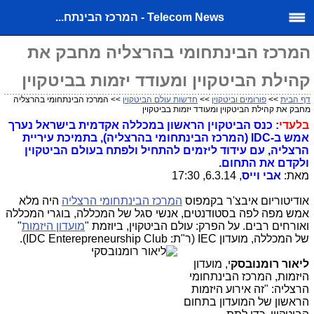
Telecom News - המרכז הבינתח...
המרכז הבינתחומי בהרצליה מחבק את
קהילת הביטקוין ומעודד יזמות בביטקוין
דף הבית
>>
פורומים וביטקוין
>>
חדשות עולם הביטקוין
>> המרכז הבינתחומי בהרצליה
מחבק את קהילת הביטקוין ומעודד יזמות בביטקוין
בלעדי
: כנס הביטקוין הראשון במכללה אקדמית בישראל נערך
אמש ב-IDC (המרכז הבינתחומי בהרצליה), בתמיכת עיריית
הרצליה, עם עידוד ליזמים להתחיל ולפתח בעולם הביטקוין
ולקדם את התחום.
מאת:
אבי וייס
, 6.3.14, 17:30
אודיטוריום איבצ'ר בקמפוס
המרכז הבינתחומי הרצליה
היה מלא
אמש מפה לפה בסטודנטים, אנשי סגל של המכללה, בוגרי המכללה
ואורחים רבים. על הפרק: עולם הביטקוין, ביוזמת "
מועדון היזמות
"
של המכללה, מועדון IEC (ר"ת: IDC Enterepreneurship Club).
ליאור רומנובסק
י, מועדון
היזמות, המרכז הבינתחומי
הרצליה: "זה אירוע היזמות
הראשון של המועדון בתחום