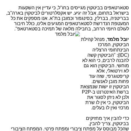
סטארטאפים בביטקוין מגייסים בחו"ל, כי עדיין אין השקעות
בישראל בתחום, אבל זה יגיע. יש אקסלרטורים לביטקוין בארה"ב,
בבריטניה, בברלין, בסינגפור וכמובן בת"א. אנו מספקים את כל
המעטפת הנדרשת לסטארטאפים המגיעים אלינו, כולל חיבור
לעולם היזמי הרחב, בחבילה מלאה של תמיכה בסטארטאפ".
יובל מלמד
, מנהל קהילת
הביטקוין, המרכז
הבינתחומי הרצליה
(IDC): "הביטקוין קשה
להבנה לרבים, כי הוא לא
מוחשי. הביטקוין הוא גם
לא וירטואלי, אלא
קריפטוגרפי, שזה עוד
פחות מובן לאנשים.
הביטקוין זו ישות שנמצאת
ברשת האינטרנט ב-P2P
ולכן לא ניתן לסגור את
הביטקוין, כי אין לו שרת
מרכזי ואין לו בעלים.
כדי להבין איך מחזיקים
בביטקוין, צריך להבין,
שהכל מבוסס על מפתח ציבורי ומפתח פרטי. המפתח הציבורי