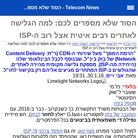
Telecom News - הסוד שלא מספ...
הסוד שלא מספרים לכם: למה הגלישה
לאתרים רבים איטית אצל רוב ה-ISP
דף הבית
>>
חדשות
>>
חדשות השוק הקווי
>> הסוד שלא מספרים לכם: למה הגלישה
לאתרים רבים איטית אצל רוב ה-ISP
"הרמת המסך" מעל שירותי ה-CDN (ר"ת: Content Delivery
Network) של בזק בינ"ל, שבנוסף לכבל הבינלאומי שלה
(היחידה מה-ISP), מספקת גלישה מקומית מהירה לאתרים,
שהגולשים ב-ISP המתחרים מגיעים אליהם רק בקישור לחו"ל.
מאת:
אבי וייס
, 30.1.16, 19:31
בלעדי
: כל מי
שעובר ל"שוק
הסיטונאי"
(ו
נופל בפח
של הבטחות משרד התקשורת, כך כשבקרוב - כבר ב-2016, עם
המעבר של בזק
לווקטורינג ו-G.fast ייאלץ
לחזור
לבזק
), חש מיידית
נפילה די משמעותית בביצועים
בכל הפרמטרים.
למה? הסבר מפורט
מצוי כאן
. זה גם
הפסד צרכני
(
ל-ISP
וללקוחותיו). אנו חושפים כאן, שההפסד הזה ללקוחות הגולשים