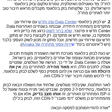
לחו"ל: מד-נאוטילוס האיטלקית, טמרס טלקום ובזק בינלאומי
הישראליות). כך, שלקוחות בזק בינלאומי מקבלים מראש חיבור טוב
יותר לאתרים מחו"ל.
2
. יש לבזק בינלאומי
Data Center ענק וחדש
עם שירותי ענן
מתקדמים (המתחרה היחידה, שבנתה בשנתיים האחרונות Data
Center חדש זו פרטנר,
שלא ברור לשוק
כרגע מה בדיוק היא
מספקת בו, שהוא חדש או מתקדם). רק לקבוצת בינת יש מתקן
חדש עם שירותי ענן חדשים, אבל מתקן זה מכוון לשוק העסקי בלבד
(ויש ל"אינטרנט בינת"
ש
ירות עסקי מתחרה של Aryaka
).
יש כעת לבזק בינלאומי מערכת חדשה השומרת מקומית תכנים,
שמגיעים מכמות עצומה של אתרים בינלאומיים, כאן בישראל,
אצלה ב-Data Center. על ידי כך, הגישה של הגולשים, שמנויים
אצלה, לתכנים הללו, היא
מאוד מהירה
. למתחרים בה,
אין את
היכולת הזו
וגם כנראה אין להם מספיק כסף לשלם לבזק בינלאומי,
כדי לרכוש ממנה חיבור ישיר ל-CDN הזה.
לאור התלונות, שקיבלתי מגולשים, שלחתי את השאלה הבאה לבזק
בינלאומי, בהתייחס ל-2 ספקים, שנבדקו (אני מניח ובטוח שאצל כל
ה-ISP המתחרים האחרים, זה
אותו מצב בדיוק,
אלא אם מי
מהמתחרים כן משלם "דמי מעבר" ל-CDN הזה, לבזק בינ"ל):
"
אודה להתייחסותכם לפסקה הבאה: