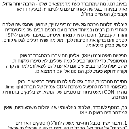
באינטרנט, מה שמתברר כעת מהממצאים שלנו -
הרבה יותר גדול
.
זאת, במיוחד בגלישה לאתרים עם מולטימדיה (בעיקר וידיאו
וקבצים), המצויים בחו"ל.
קיבלתי תלונות מכמה גולשים "מביני עניין", שחשו, שהגלישה שלהם
לאתרי תוכן רבים (במיוחד אתרים עם תכנים רבים של מולטימדיה
והורדת קבצים), הפכה להיות
מאוד איטית
, במעבר שלהם ל-ISP
קטנים והם בדקו את הסיבות לכך, מול מה שהיו רגילים לגלוש קודם,
למשל בבזק בינלאומי.
ספקיות האינטרנט (ISP), אליהן הם עברו במסגרת "השוק
הסיטונאי", כדי לחסוך כביכול כמה שקלים, לא סיפרו ללקוחות,
שהם
יפלו
כל כך בביצועים וגם לא ענו להם לשאלות: למה זה קרה
וקורה
דווקא כעת
. לכן, הם פנו אלי עם הממצאים.
הסיבה המרכזית, שהם גילו לנפילה הנוספת בביצועים: בזק
בינלאומי החלה להפעיל מערכת CDN ענקית של חברת limelight.
מה זה CDN ומעט ניתוחים טכניים של הנושא, יש בלינקים בתחתית
הכתבה.
כך, בנוסף לעובדה, שלבזק בינלאומי יש 2 יכולות משמעותיות, שאין
למתחרותיה בשוק ה-ISP:
1
. חיבור ישיר בכבל תת-ימי משלה לחו"ל (הספקים האחרים
"רוכבים" על אחד מ-3 הכבלים הקיימים בשוק הישראלי מישראל