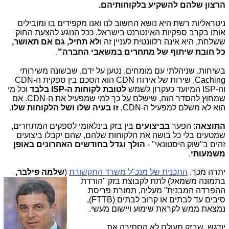
הרצון שלהם להשקיע בלקוחותיהם.
ניטראליות רשת היא נושא החשוב לנו ואנו מקפידים בו ומובילים
אותו בקרב ספקיות האינטרנט בישראל. ככל הנוגע להצעת החוק
ששלחת, היא אינה רלוונטית לעניין זה ו
לא תחיל, גם אם תאושר,
"
כל חובת שיתוף של מתחרים במשאבי החברה
.
בשיחות, שניהלתי עם מומחים, נטען על ידם, שבשונה משירותי
Caching, שירות של אירוח CDN הוא הסכם בין ספקית ה-CDN
וה-ISP המיועד כעקרון לשמש
לטובת לקוחות ה-ISP בלבד
וכל מי
שמחוץ להסדר הזה, שישלם על כך למי שמפעיל את ה-CDN. אם
הוא לא משלם למפעיל ה-CDN,
זו בעיה שלו ושל הלקוחות שלו
.
התוצאה
: הפער
בביצועים
בין בזק בינלאומי לספקים המתחרים,
שמטעים בלי כל בושה את הלקוחות שלהם, שהם יקבלו ביצועים
זהים ב"שוק היסטונאי" -
הולך וגדל בחודשים האחרונים באופן
משמעותי
.
יתרה מכך,
התכנית של מנכ"ל משרד התקשורת
(
שלמה פילבר,
בתמונה משמאל)
לתת לקבוצת בזק "הורדת
ההפרדה המבנית" מעליה, תמורת פריסת
סיבים עד לבתים או קרוב לבתים (FTTB),
נמצאת ממש לקראת שימוע ויישום מעשי.
יודגש, שבזק מעולם לא הסתירה את