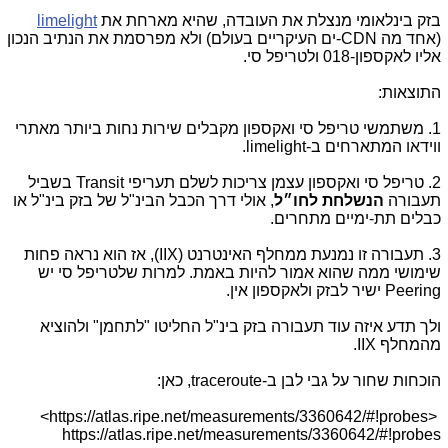
בזק בינלאומי מנצלת את העובדה, שהיא מארחת את
limelight
(אחד מה CDN-ים העיקריים בעולם) ולא מפרסמת את הנתיב הנכון
אליו לאקספון-018 ולטריפל סי.
התוצאות:
1. משתמשי טריפל סי ואקספון מקבלים שירות נחות ביותר מאתרי
ווידאו המתארחים ב-limelight.
2. טריפל סי ואקספון עצמן צריכות לשלם תעריפי Transit בשביל
תעבורה
הנשלחת לחו״ל
, אולי דרך הכבל הבינ"ל של בזק בינ"ל או
כבלים תת-ימיים מתחרים.
3. תעבורה זו נמנעת ממחלף האינטרנט (IIX), אז הוא נראה פחות
שימושי ממה שהוא אמור להיות באמת. למרות שלטריפל סי יש
Peering ישיר לבזק ולאקספון אין.
ולך תדע איזה עוד תעבורה בזק בינ"ל החליטו "לתחמן" ולהוציא
מהמחלף IIX.
הוכחות שחור על גבי לבן ב-traceroute, כאן:
<https://atlas.ripe.net/measurements/3360642/#!probes>
https://atlas.ripe.net/measurements/3360642/#!probes