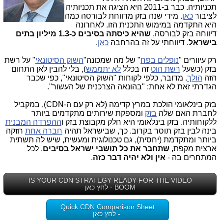
תכניותיה. כבר ב-2011 היא הציגה את תכניותיה
לציבור
כאן
. מידי שנה בזק מדווחת לבורסה כמה
היא התקדמה במימוש התכנית הזו. לאחרונה
דיווחה בזק לבורסה,
שהיא כיסתה בסיבים כ-1.3 מיליון בתים
בישראל
. דיווחתי על זה בהרחבה
כאן
.
רק עיוורים "
נופלים בפח
" של מה שמכונה"
השוק הסיטונאי
" על רשת
בזק (כשעל
רשת הוט
זה בכלל
לא יתממש
), בלי להבין לאן התחום
הזה
הולך
. מדובר, כלפי לקוחות "השוק הסיטונאי", כפי שכבר
הגדרתי זאת לא אחת: "בהונאה הצרכנית של העשור".
בזק בינלאומי הולכת במרץ קדימה (לא רק עם ה-CDN), במקביל
לחברת האם שלה
בזק
ומספקת שירותים מתקדמים ביותר
ללקוחותיה. בזק בינלאומי היא חלק מקבוצת בזק ו
ההפרדה המבנית
בינה לבין בזק תוסר בקרוב. כך, שבישראל תהיה
חברה אחת
חזקה
ביותר ומתקדמת (יחסית), גם טכנולוגית ומעשית, שיש לה תשתית
ארצית מקפת,
שתחבר את כל תושבי ישראל בסיבים
. לכל
המתחרים בה -
אין ולא יהיה דבר כזה
.
IS YOUR CDN STRATEGY READY FOR THE VIDEO
BOOM - לחץ כאן
Quick CDN Comparison Sheet
- לחץ כאן