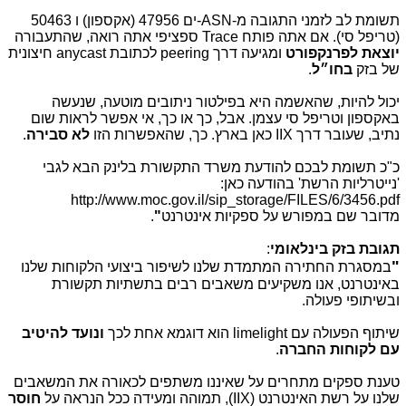
תשומת לב לזמני התגובה מ-ASN-ים 47956 (אקספון) ו 50463
(טריפל סי). אם אתה פותח Trace ספציפי אתה רואה, שהתעבורה
יוצאת לפרנקפורט
ומגיעה דרך peering לכתובת anycast חיצונית
של בזק
בחו״ל
.
יכול להיות, שהאשמה היא בפילטור ניתובים מוטעה, שנעשה
באקספון וטריפל סי עצמן. אבל, כך או כך, אי אפשר לראות שום
נתיב, שעובר דרך IIX כאן בארץ. כך, שהאפשרות הזו
לא סבירה
.
כ"כ תשומת לבכם להודעת משרד התקשורת בלינק הבא לגבי
'נייטרליות הרשת' בהודעה כאן:
http://www.moc.gov.il/sip_storage/FILES/6/3456.pdf
מדובר שם במפורש על ספקיות אינטרנט
"
.
תגובת בזק בינלאומי
:
"
במסגרת החתירה המתמדת שלנו לשיפור ביצועי הלקוחות שלנו
באינטרנט, אנו משקיעים משאבים רבים בתשתיות תקשורת
ובשיתופי פעולה.
שיתוף הפעולה עם limelight הוא דוגמא אחת לכך
ונועד להיטיב
עם לקוחות החברה
.
טענת ספקים מתחרים על שאיננו משתפים לכאורה את המשאבים
שלנו על רשת האינטרנט (IIX), תמוהה ומעידה ככל הנראה על
חוסר