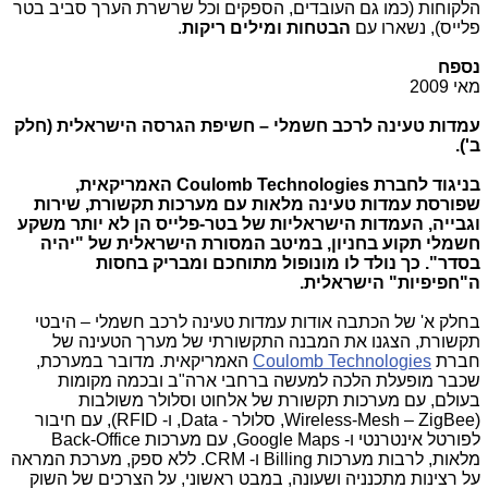
הלקוחות (כמו גם העובדים, הספקים וכל שרשרת הערך סביב בטר
פלייס), נשארו עם
הבטחות ומילים ריקות
.
נספח
מאי 2009
עמדות טעינה לרכב חשמלי – חשיפת הגרסה הישראלית (חלק
ב').
בניגוד לחברת
Coulomb Technologies
האמריקאית,
שפורסת עמדות טעינה מלאות עם מערכות תקשורת, שירות
וגבייה, העמדות הישראליות של בטר-פלייס הן לא יותר משקע
חשמלי תקוע בחניון, במיטב המסורת הישראלית של "יהיה
בסדר". כך נולד לו מונופול מתוחכם ומבריק בחסות
ה"חפיפיות" הישראלית.
בחלק א' של הכתבה אודות עמדות טעינה לרכב חשמלי – היבטי
תקשורת, הצגנו את המבנה התקשורתי של מערך הטעינה של
חברת
Coulomb Technologies
האמריקאית. מדובר במערכת,
שכבר מופעלת הלכה למעשה ברחבי ארה"ב ובכמה מקומות
בעולם, עם מערכות תקשורת של אלחוט וסלולר משולבות
(
Wireless-Mesh – ZigBee
, סלולר -
Data
, ו-
RFID
), עם חיבור
לפורטל אינטרנטי ו-
Google Maps
, עם מערכות
Back-Office
מלאות, לרבות מערכות
Billing
ו-
CRM
. ללא ספק, מערכת המראה
על רצינות מתכנניה ושעונה, במבט ראשוני, על הצרכים של השוק