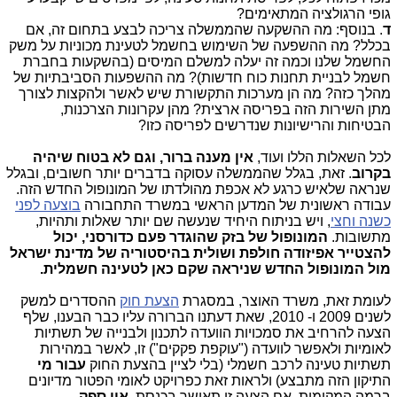
גופי הרגולציה המתאימים?
ד
. בנוסף: מה ההשקעה שהממשלה צריכה לבצע בתחום זה, אם
בכלל? מה ההשפעה של השימוש בחשמל לטעינת מכוניות על משק
החשמל שלנו וכמה זה יעלה למשלם המיסים (בהשקעות בחברת
חשמל לבניית תחנות כוח חדשות)? מה ההשפעות הסביבתיות של
מהלך כזה? מה הן מערכות התקשורת שיש לאשר ולהקצות לצורך
מתן השירות הזה בפריסה ארצית? מהן עקרונות הצרכנות,
הבטיחות והרישיונות שנדרשים לפריסה כזו?
לכל השאלות הללו ועוד,
אין מענה ברור, וגם לא בטוח שיהיה
בקרוב
. זאת, בגלל שהממשלה עסוקה בדברים יותר חשובים, ובגלל
שנראה שלאיש כרגע לא אכפת מהולדתו של המונופול החדש הזה.
עבודה ראשונית של המדען הראשי במשרד התחבורה
בוצעה לפני
כשנה וחצי
, ויש בניתוח היחיד שנעשה שם יותר שאלות ותהיות,
מתשובות.
המונופול של בזק שהוגדר פעם כדורסני, יכול
להצטייר אפיזודה חולפת ושולית בהיסטוריה של מדינת ישראל
מול המונופול החדש שניראה שקם כאן לטעינה חשמלית.
לעומת זאת, משרד האוצר, במסגרת
הצעת חוק
ההסדרים למשק
לשנים 2009 ו- 2010, שאת דעתנו הברורה עליו כבר הבענו, שלף
הצעה להרחיב את סמכויות הוועדה לתכנון ולבנייה של תשתיות
לאומיות ולאפשר לוועדה ("עוקפת פקקים") זו, לאשר במהירות
תשתיות טעינה לרכב חשמלי (בלי לציין בהצעת החוק
עבור מי
התיקון הזה מתבצע) ולראות זאת כפרויקט לאומי הפטור מדיונים
ברמה המקומית. אם הצעה זו תאושר בכנסת,
אין ספק