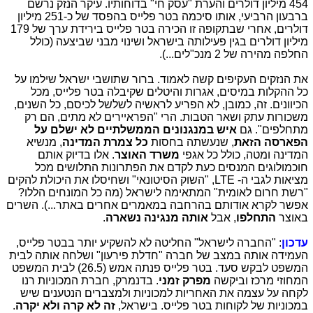
454 מיליון דולרים והערת "עסק חי" בדוחותיו. עיקר הנזק נרשם
ברבעון הרביעי, אותו סיכמה בטר פלייס בהפסד של כ-251 מיליון
דולרים, אחרי שבתקופה זו הכירה בטר פלייס בירידת ערך של 179
מיליון דולרים בגין פעילותה בישראל ושינוי מבני שביצעה (כולל
החלפה מהירה של 2 מנכ"לים...).
את הנזקים העקיפים קשה לאמוד. ברור שתושבי ישראל שילמו על
כל ההקלות במיסים, אגרות והיטלים שקיבלה בטר פלייס, מכל
הכיוונים. זה, כמובן, לא הפריע לראשיה לשלשל לכיסם, כל השנים,
משכורות עתק ושאר הטבות. הרי "הפראיירים לא מתים, הם רק
מתחלפים". גם
איש במנגנונים הממשלתיים לא ישלם על
הפארסה הזאת
, שנעשתה בחסות
כל צמרת המדינה
, מנשיא
המדינה ומטה, כולל כל אגפי
משרד האוצר
. אלו בדיוק אותם
חוכמולוגים המנסים כעת לקדם את הפתרונות התלושים מכל
מציאות לגבי ה- LTE, "השוק הסיטונאי" ושחיסלו את היכולת להקים
"רשת חרום לאומית" המתאימה לישראל (מה כל המונחים הללו?
אפשר לקרא אודותם בהרחבה במאמרים אחרים באתר...). השרים
באוצר
התחלפו
, אבל
אותה מנגינה נשארה
.
עדכון
: "החברה לישראל" החליטה לא להשקיע יותר בבטר פלייס,
העמידה אותה במצב של חברה "חדלת פירעון" ושלחה אותה לבית
המשפט לבקש סעד. בטר פלייס פנתה אמש (26.5) לבית המשפט
המחוזי מרכז וביקשה
מפרק זמני
. בדנמרק, חברת המכוניות רנו
לקחה על עצמה את האחריות למכוניות ולמצברים הנטענים שיש
במכוניות של לקוחות בטר פלייס. בישראל,
זה לא קרה ולא יקרה
.