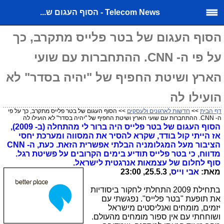
Telecom News - הסוף העגום ש...
הסוף העגום של בטר פלייס מתקרב, כך
על פי ה- CNN. ההתחברות עם שועי
הארץ ושיטת החפיף של "יהיה בסדר" לא
הועילו לה
דף הבית
>>
חדשות לארגונים ולעסקים
>> הסוף העגום של בטר פלייס מתקרב, כך על פי
ה- CNN. ההתחברות עם שועי הארץ ושיטת החפיף של "יהיה בסדר" לא הועילו לה
הסוף העגום של בטר פלייס היה ברור לי מהתחלה (ב- 2009),
אז הייתי קול בודד, שקרא להסיר את המסווה ומערכת יחסי
הציבור מעל המגלומניה הבלתי אפשרית הזאת. כעת, ה- CNN
מדווח, כי בטר פלייס תודיע בימים הקרובים על פשיטת רגל.
סוף לחלום של עצמאות אנרגטית לישראל.
מאת:
אבי וייס
, 25.5.3, 23:00
בתחילת 2009 התחלתי לחקור ביסודיות
את תופעת "בטר פלייס". נפגשתי עם
יזמים, מומחים ואנליסטים מישראל
ושוחחתי עם אין ספור מומחים מהעולם.