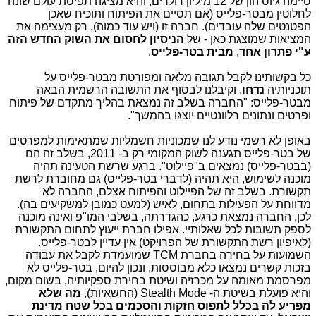
סיימה גיוס הון של 12 מיליון דולרים, והיא מציגה תפיסת עולם שונה
לחלוטין מבטר-פלייס (אם תסיים את הפיתוח ותוכיח שאכן
הפטנטים שלה עובדים). חברה זו (ויש עוד כמוה), רק מעצימה את
המציאות שמוצגת כאן - של
הניסיון לחסום את השוק החדש הזה
ע"י פתרון אחד
,
מבית בטר-פלייס
.
כל בקשותינו לקבל תגובה מלאה ומפורטת מבטר-פלייס על
תוכניותיה
נדחו
, וקיבלנו לבסוף את התשובה הרשמית הבאה
מבטר-פלייס: "החברה בשלב זה נמצאת בהליך מתקדם של פיתוח
ופרטים ונתונים רלוונטיים יוצגו בהמשך".
באופן לא רשמי נודע לנו שמכוניות חשמליות שמתאימות למפרטים
של בטר-פלייס תגענה לשוק המקומי רק ב- 2011, בשלב זה הם
(בבטר-פלייס) נמצאים ב"פיילוט". ברגע שרשת הטעינה תהיה
מוכנה לשימוש, היא תהיה (לדברי בטר-פלייס) גם מחוברת לרשת
תקשורת. בשלב זה של הפיילוט והפיתוח אצלם, החברה לא
מדווחת על הפעילות בתחום, לאיש (למעט כמובן למשקיעים בה).
לכן, החברה נמצאת כרגע, כהגדרתה, בשלבי המו"פ ואינה מוכנה
לספק תשובות לכל שאלותיי. אפילו חברת ייעוץ לתחום התקשורת
(לאיפיון רשת התקשורת של הפרויקט) אין עדיין לבטר-פלייס.
השמועות על בחירה בחברת
TCM
שמועמדת לקבל את עבודה
בזכות קשרים נמצאו כלא מבוססות, ונכון להיום, בטר-פלייס לא
מפרסמת מאומה על מכרזיה ושיטת בחירת ספקיותיה, בשום מקום,
והיא פועלת בשיטת ה-
Stealth Mode
(החשאיות),
מה שלא
מפריע לה בכלל לתפוס חזקות והסכמים בכל שטח מדינת