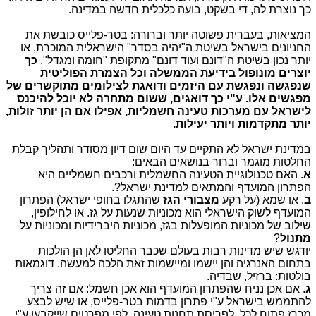
כך נוצרת לה, די בשקט, בועה כלכלית חדשה במדינה.
המציאות, בעברית פשוטה יותר וברורה: בטר-פלייס כובשת את
החניונים בישראל בשיטת ה"יהיה בסדר" הישראלית המוכרת, או
יותר נכון בשיטת ה"דונם ועוד דונם" מתקופת "חומה ומגדל".
כך
יוצרים מונופול בידיעת הממשלה וכל הצמרת הפוליטית
שנפגשה ונפגשת עם היזמים ודואגת לצילומים מתוקשרים של
מפגשים אלו. ע"י כך דואגים, ששום מתחרה לא יוכל להיכנס
לישראל עם מערכות טעינה חשמליות, אפילו אם הן יותר זולות,
יותר מתקדמות ויותר יעילות.
במדינת ישראל לא התקיים עד היום שום דיון מסודר ותהליך קבלת
החלטות מוגמר וברור בנושאים הבאים:
א
. האם טכנולוגיית הטעינה החשמלית ורכבים חשמליים היא
הפתרון המועדף והמתאים למדינת ישראל?.
ב
. או שמא (על רקע
מצבורי הגז
שהתגלו בחופי ישראל) הפתרון
המועדף לשוק הישראלי הוא מכוניות שנעות על גז. או לחילופין,
שילוב של מכוניות המופעלות בגז, מכוניות היברידיות ומכוניות על
מתנול
?
יודגש שיש מדינות רבות בעולם שכבר החליטו לאן הן הולכות
בתחום האנרגיה והן יישמו ומיישמות זאת הלכה למעשה. דוגמאות
בולטות: ברזיל, שבדיה.
ג
. אם אכן נניח שהפתרון המועדף הוא אכן חשמל: אם זה צריך
להתממש בישראל ע"י פתרון בדמות בטר-פלייס, או שיש לבצע
מכרז פתוח לכל, לפריסת תחנות טעינה, לפי מפרטים שייקבעו ע"י