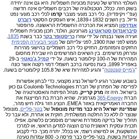
העולמי החדש של טעינת מכוניות חשמליות. היא גם אינה יחידה
בשוק הזה. ככלל, הטכנולוגיה של רכבים חשמליים אינה חדשה
(עפ"י ויקיפדיה). כלי רכב מונעי מצבר
קדמו
לכלי רכב מונעי נפט
ודיזל. בין השנים 1832 ו-1839, איש העסקים הסקוטי
רוברט
אנדרסון
המציא את הכרכרה החשמלית הראשונה. פרופסור
סיבראנדוס סטראטינג
מגרונינגן, הולנד, תכנן מכונית חשמלית
זעירה אשר נבנתה על ידי עוזרו
כריסטופר בקר
כבר בשנת
1835
.
ממש לפני שנת 1900, לפני עלייתם של
מנועי הבעירה הפנימית
החזקים והמזהמים, החזיקו כלי רכב חשמליים בהישגי מהירות
ומרחק מרשימים. בין השיאים המרשימים היו שבירת מחסום
המהירות של ה-100 קילומטר בשעה, על ידי
קמיל ג'נאטזי
ב-29
באפריל 1899, בעת נסיעה ברכב חשמלי דמוי רקטה אשר כונה
"
ג'מייס קונטנטה
" והגיע למהירות שיא של 105.8 קילומטרים בשעה.
בשבוע שעבר הגיע לישראל נציג מקצועי, כדי לבחון אפשרות
לפריסה של הפתרון של חברת
Coulomb Technologies
גם כאן
בישראל. היה זה
מרק קרייק
, מנהל הפיתוח והאסטרטגיה של
חברת
365-Energy
מגרמניה, שהיא חברת בת המייצגת את
החברה האמריקאית באזור
EMEA
. הנציג הזר גילה חיש מהר,
שמדינת ישראל היא כבר מדינת מונופול
של
בטר-פלייס
, מונופול
שנוצר לו ללא כל החלטה ממשלתית, חוקית או אחרת, ולא עבר כל
תהליך של בדיקה מסודרת ואישורים מוסמכים כלשהם. אפילו
תכנית עסקית ראשונית טרם הוצגה למדען הראשי, או למרכז
ההשקעות, או למישהו רשמי, או בכלל. יתרה מכך. כדי לקבוע
עובדות בשטח, בטר-פלייס כבר פרסה כ- 800 עמדות טעינה