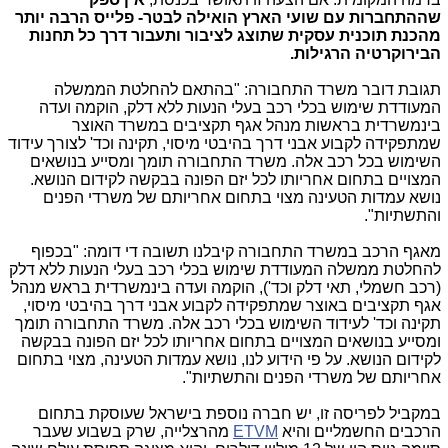
שההתחברות עם שועי הארץ הואילה לבטר- פלייס הרבה יותר
מהכנת תוכנית עסקית שתוצג לציבור ותעבור דרך כל תחנות
הבירוקרטיה הרגילות.
תגובת דובר משרד התחבורה: "בהתאם להחלטת הממשלה
המעודדת שימוש בכלי רכב בעלי הנעות ללא דלק, הוקמה ועדה
בינמשרדית בראשות מנהל אגף תקציבים במשרד האוצר
שמתפקידה לקבוע אבני דרך בהיבטי מיסוי, תקינה וכד' לצורך עידוד
השימוש בכל רכב אלה. משרד התחבורה תומך ומסייע בנושאים
המצויים בתחום אחריותו לכל יזם הפונה בבקשה לקידום הנושא.
נושא עמדות הטעינה מצוי בתחום אחריותם של משרדי הפנים
והתשתיות".
מאגף הרכב במשרד התחבורה קיבלנו תשובה די דומה: "בכפוף
להחלטת ממשלה המעודדת שימוש בכלי רכב בעלי הנעות ללא דלק
(רכב חשמלי, תאי דלק וכד'), הוקמה ועדה בינמשרדית בראש מנהל
אגף תקציבים באוצר שמתפקידה לקבוע אבני דרך בהיבטי מיסוי,
תקינה וכד' לעידוד השימוש בכלי רכב אלה. משרד התחבורה תומך
ומסייע בנושאים המצויים בתחום אחריותו לכל יזם הפונה בבקשה
לקידום הנושא. על פי הידוע לנו, נושא עמדות הטעינה, מצוי בתחום
אחריותם של משרדי הפנים והתשתיות".
במקביל לפריסה זו, יש חברה נוספת בישראל שעוסקת בתחום
הרכבים החשמליים והיא
ETVM
מהרצלייה, שרק בשבוע שעבר