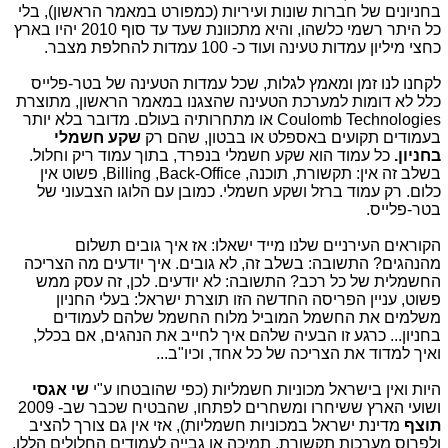
בחניונים של חברות שונות ועיריות (כמפורט במאמר הראשון), בלי
כל היתר רשמי כלשהו, והיא מתכוונת שעד עד סוף 2010 יהיו בארץ
כחצי מיליון עמדות טעינה ועוד כ- 100 עמדות להחלפת מצבר.
לקחנו לנו זמן ומאמץ לגלות, שכל עמדות הטעינה של בטר-פלייס
כלל לא דומות למערכת הטעינה שהצגנו במאמר הראשון, מתוצרת
Coulomb Technologies
או מתחרותיה בעולם. מדובר בלא יותר
בעמודים תקועים באספלט או בבטון, שהם רק
שקע חשמלי
בחניון.
כל עמוד הוא שקע חשמלי בנפרד, בתוך עמוד ריק וחלול.
בשלב זה אין: תקשורת, תוכנה,
Back-Office
,
Billing
, פשוט אין
כלום. רק עמוד ברזל ושקע חשמלי. כמובן עם הלוגו הצבעוני של
בטר-פלייס.
הקוראים העירניים שלנו מייד ישאלו: אז איך גובים תשלום
מהנהגים? התשובה: בשלב זה, לא גובים. איך יודעים מה הצריכה
החשמלית של כל רכב? התשובה: לא יודעים. לכן, זה עסק ממש
פשוט, עניין הפריסה החדשה הזו תוצרת ישראל: בעלי החניון
משלמים את החשמל המוביל מלוח החשמל שלהם לעמודים
בחניון... כרגע זו הבעיה שלהם איך לחייב את הנהגים, אם בכלל,
ואיך למדוד את הצריכה של כל אחד, וכיו"ב...
היות ואין בישראל מכוניות חשמליות (כפי שהובטחו ע"י
שי אגסי
ושועי הארץ ששיחרו ומשחרים לפתחו, שהבטיח שכבר שב- 2009
תוצף
מדינת ישראל במכוניות חשמליות), אזי אין גם צורך להציב
ולפרוס מערכות תקשורת, תמיכה או גבייה לעמודים החלולים הללו.