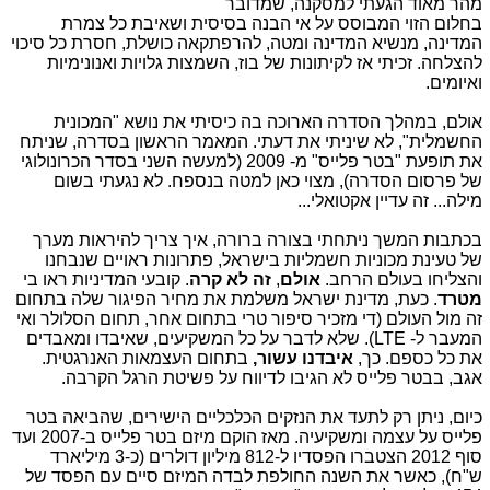
מהר מאוד הגעתי למסקנה, שמדובר
בחלום הזוי המבוסס על אי הבנה בסיסית ושאיבת כל צמרת
המדינה, מנשיא המדינה ומטה, להרפתקאה כושלת, חסרת כל סיכוי
להצלחה. זכיתי אז לקיתונות של בוז, השמצות גלויות ואנונימיות
ואיומים.
אולם, במהלך הסדרה הארוכה בה כיסיתי את נושא "המכונית
החשמלית", לא שיניתי את דעתי. המאמר הראשון בסדרה, שניתח
את תופעת "בטר פלייס" מ- 2009 (למעשה השני בסדר הכרונולוגי
של פרסום הסדרה), מצוי כאן למטה בנספח. לא נגעתי בשום
מילה... זה עדיין אקטואלי...
בכתבות המשך ניתחתי בצורה ברורה, איך צריך להיראות מערך
של טעינת מכוניות חשמליות בישראל, פתרונות ראויים שנבחנו
והצליחו בעולם הרחב.
אולם
,
זה לא קרה
. קובעי המדיניות ראו בי
מטרד
. כעת, מדינת ישראל משלמת את מחיר הפיגור שלה בתחום
זה מול העולם (די מזכיר סיפור טרי בתחום אחר, תחום הסלולר ואי
המעבר ל- LTE). שלא לדבר על כל המשקיעים, שאיבדו ומאבדים
את כל כספם. כך,
איבדנו עשור,
בתחום העצמאות האנרגטית.
אגב, בבטר פלייס לא הגיבו לדיווח על פשיטת הרגל הקרבה.
כיום, ניתן רק לתעד את הנזקים הכלכליים הישירים, שהביאה בטר
פלייס על עצמה ומשקיעיה. מאז הוקם מיזם בטר פלייס ב-2007 ועד
סוף 2012 הצטברו הפסדיו ל-812 מיליון דולרים (כ-3 מיליארד
ש"ח), כאשר את השנה החולפת לבדה המיזם סיים עם הפסד של