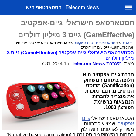
Telecom News - הסטארטאפ היש...
הסטארטאפ הישראלי גיים-אפקטיב
(GamEffective) גייס 3 מיליון דולרים
דף הבית
>>
סטארטאפים - גיוס השקעות
>> הסטארטאפ הישראלי גיים-אפקטיב
(GamEffective) גייס 3 מיליון דולרים
הסטארטאפ הישראלי גיים-אפקטיב (GameEffective) גייס 3
מיליון דולרים
מאת:
מערכת
Telecom News
, 20.4.15, 17:31
חברת גיים-אפקטיב היא
חלוצה בתחום המשחוק
(Gamification)
מבוסס
הנרטיבים, וכבר מוכרת
את מוצריה לחברות
הנמצאות ברשימת
הפורצ'ן 1000.
הסטארטאפ הישראלי
גיים
אפקטיב
, שמציע פתרונות
משחוק לארגונים והוא חלוץ
בתחום המשחוק מבוסס נרטיב
(Narrative-based gamification)
,