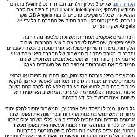
הכריז היום
, שגייס 3 מיליון דולרים. חברת ורינט (
Verint
) בתחום
המודיעין העסקי (
Actionable Intelligence
) הובילה את סבב
ההשקעה, שכלל משקיעים פרטיים לרבות
2B Angels
, שקד
וונצ'רס, ליפמן וחומסקי. סבב הסיד של החברה הובל ע"י
2B
Angels
ושקד וונצ'רס.
חברת גיים אפקטיב מפתחת ומשווקת פלטפורמה רחבה
לגיימיפיקציה, שמסייעת לשפר את ביצועי המכירות ושירות
הלקוחות, מעודדת שיתוף פעולה ארגוני ותומכת בהכשרת עובדים
והדרכות. מטרת פתרונות המשחוק של החברה היא יצירת שינוי
אירגוני ארוך טווח, תוך שימוש באלמנטים משחקיים שונים
המגדילים את מעורבותם ומחויבותם של העובדים בארגון.
הנרטיבים בפלטפורמת המשחוק, כגון תחרויות ספורט או מרוצי
מכוניות, עשירים מבחינה גרפית ומטרתם לאפשר לארגון לתקשר
מטרות בבהירות, להניע את העובדים לפעולה ולקבל מהם משוב
איכותי. הוספת הפלטפורמה למערכת המחשוב הארגונית היא
פשוטה ואינה דורשת כל ידע בתכנות.
גל רימון
, מנכ"ל ומייסד גיים אפקטיב: "המשחוק יהפוך לחלק יסודי
מחוויית המשתמש בתוכנות ארגוניות ובכך ישנה את האופן, שבו
ארגונים מודדים ומתייחסים למדדי ביצוע. כללי משחק יכולים לכוון
עובדים לבחור בהתנהגויות הנכונות ולעשות זאת באופן מעשיר
ומהנה. אנו עדים להתעניינות גדולה בשוק הארגוני בפתרונות
משחוק של תוכנות ארגוניות, והישומים, שאנו עושים אצל לקוחותינו,