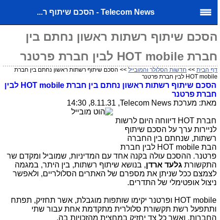
Telecom News - הסכם שיתוף ר...
הסכם שיתוף רשתות ראשון נחתם בין
חברת HOT mobile לבין חברת פרטנר
דף הבית
>>
חדשות הסלולר והמובייל
>> הסכם שיתוף רשתות ראשון נחתם בין חברת
HOT mobile לבין חברת פרטנר
הסכם שיתוף רשתות ראשון נחתם בין חברת
HOT mobile
לבין
חברת פרטנר
מאת: מערכת
Telecom News
, 8.11.31, 14:30
חברת
HOT
דיווחה היום לרשות
לניירות ערך על הסכם שיתוף
רשתות, שנחתם בין החברה
הבת
HOT mobile
לבין חברת
פרטנר. ההסכם עולה בקנה אחד עם המדיניות, שמוביל ומקדם שר
התקשורת
גלעד ארדן
, בנושא שיתוף רשתות, בין היתר, במגמה
לצמצם ככל שניתן את מספרם של האתרים הסלולריים, ולאפשר
ניצול אופטימלי של התדרים.
HOT mobile
ופרטנר יקימו שותפות מוגבלת, אשר תחזיק, תפתח
ותתפעל רשת תקשורת סלולרית מתקדמת אחת עבור שתי
החברות, ואשר כל צד יחזיק במחצית מהזכויות בה.