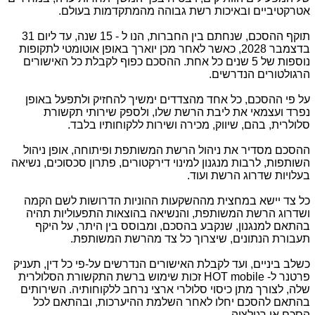
אטרקטיביים ובאיכות רשת גבוהה מהמתקדמות בעולם.
תוקף ההסכם, שנחתם בין החברות, הנו ל - 15 שנה, עד ליום 31
בדצמבר 2028, כאשר לאחר מכן יוארך באופן אוטומטי לתקופות
נוספות של 5 שנים כל אחת. ההסכם כפוף לקבלת כל האישורים
הרגולטורים הנדרשים.
על פי ההסכם, כל אחד מהצדדים ימשיך להחזיק ולתפעל באופן
נפרד ועצמאי את ליבת הרשת שלו, ולספק שירותי תקשורת
סלולרית, בהם, שיווק, מכירה ושירות ללקוחותיו בלבד.
ההסכם מסדיר את ניהול הרשת המשותפת ופיתוחה, אופן ניהול
השותפות, לרבות מנגנון למינוי דירקטורים, פתרון סכסוכים, נשיאה
בעלויות שדרוג הרשת ועוד.
כל צד יישא במחצית מההשקעות ההוניות הדרושות לשם הקמה
ושדרוג הרשת המשותפת, והנשיאה בהוצאות התפעוליות תהיה
בהתאם למנגנון, שנקבע בהסכם, ומבוסס בין היתר, על היקף
תעבורת הנתונים, שיצרוך כל צד מהרשת המשותפת.
כשלב ביניים, ועד לקבלת האישורים הנדרשים על-פי כל דין, תעניק
פרטנר ל-
HOT mobile
זכות שימוש ברשת התקשורת הסלולרית
שלה, לצורך מתן כיסוי סלולרי ארצי נרחב ללקוחותיה. השירותים
בהתאם להסכם יחלו לאחר השלמת ההיערכות, ובהתאם לכל
הסכם או רגולציה.