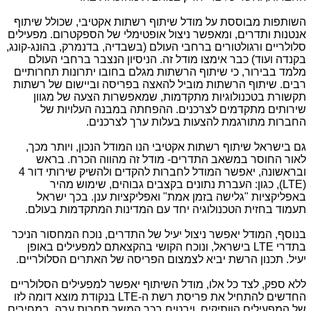
השותפות מבוססת על מודל שיתוף רשתות אקטיבי, שכולל שיתוף
אנטנות ותדרים, ומאפשר ניצול אופטימלי של הספקטרום. מפעילים
סלולריים ורגולטורים ברחבי העולם (בשבדיה, בדנמרק, בהונג-קונג,
בקנדה ועוד) כבר אימצו מודל זה. הניסיון הנצבר ברחבי העולם
מלמד בבירור, כי שיתוף הרשתות מגלם בחובו יתרונות תחרותיים
רבים. שיתוף הרשתות מוביל להאצה בפריסה וביישום של רשתות
תקשורת בטכנולוגיות מתקדמות, שמאפשרות הצעה של מגוון
שירותים מתקדמים לצרכנים. ההפחתה במבנה העלויות של
החברות מתורגמת להצעות בעלות ערך לצרכנים.
גם בישראל שיתוף רשתות אקטיבי הנו המודל הנכון, ויותר מכך,
לאור החוסר במשאב התדרים- מודל זה מהווה הכרח. בראש
ובראשונה, יאפשר המודל לחברות להקדים ולהשיק שירותי דור 4
(
LTE
), כגון: העברת נתונים בקצבים גבוהים, שימוש מהיר
באפליקציות "גלישה בזמן אמת" ואפליקציות ענן. בכך ישראל
תעמוד בחזית הטכנולוגיה יחד עם המדינות המתקדמות בעולם.
בנוסף, המודל יאפשר ניצול יעיל של התדרים, נוכח המחסור הניכר
בתדרי
LTE
בישראל, ונוכח הקושי בהקצאתם למפעילים באופן
יעיל. תכנון הרשת יביא לצמצום הפריסה של האתרים הסלולריים.
ללא ספק, לצד כל אלו, מודל השיתוף יאפשר למפעילים הסלולריים
החדשים להתחיל את פריסת רשת ה-
LTE
בנקודת מוצא דומה לזו
של המפעילים הוותיקים, ויבטיח בכך המשך תחרות ערה, במחירים