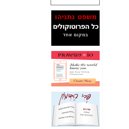
שנתנו לסלקום? -
כאן
המסמכים בנושא בזק-
Yes (תיק 4000)
מוכיחים "תפירת תיק"
לאיש הלא נכון! -
כאן
עובדות ומסמכים
המוסתרים מהציבור:
האם ביבי כשר
תקשורת עזר לקב'
בזק? -
כאן
מה מקור ה-Fake
News שהביא לתפירת
תיק לביבי והעלמת
החשודים הנכונים -
כאן
אחת הרגליים של "תיק
4000 התפור"
התמוטטה היום
בניצחון (כפול) של בזק
-
כאן
איך כתבות מפנקות