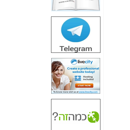
חשיפת חשד לשחיתות
הדומה לזו של "תיק
4000" אך בתחום
הסלולר -
כאן
חשיפת מה שלא
רוצים שתדעו בעניין
פריסת אנלימיטד
(בניחוח בלתי נסבל) -
כאן
חשיפה: איוב קרא
אישר לקבוצת סלקום
בדיוק מה שביבי אישר
ל-Yes ולבזק -
כאן
האם השר איוב קרא
היה צריך בכלל לחתום
על האישור, שנתן
לקבוצת סלקום? -
כאן
האם ביבי וקרא קבלו
בכלל תמורה עבור
ההטבות הרגולטוריות