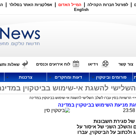
|
|
|
|
לפורטל חברות הקהילה
המייל האדום
אפלקציות האתר בסלולר
הר
English
צור קשר
וידיאו
לוח אירועים וכנסים
שאלות ותשו
פורומים וביטקוין
דעות ומחקרים
צרכנות
השלישי להשגת אי-שימוש בביטקוין במדינה
> הרשויות בסין עברו לשלב השלישי להשגת אי-שימוש בביטקוין במדינה
גת מניעת השימוש בביטקוין במדינה
של סגירת חשבונות
ם והשלב השני של איסור על
 ולכתוב על הביטקוין, עברו