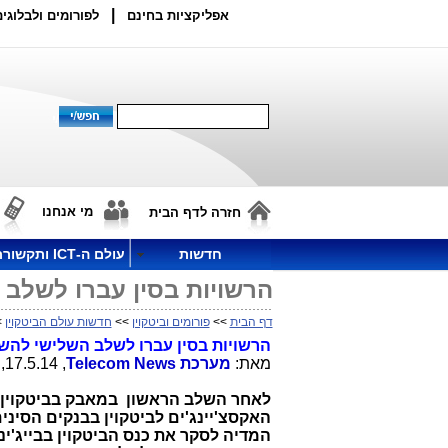
|
אפליקציות בחינם
לפורומים ולבלוגים
מי אנחנו
חזרה לדף הבית
חדשות
עולם ה-ICT ותקשורת
הרשויות בסין עברו לשלב 
דף הבית
>>
פורומים וביטקוין
>>
חדשות עולם הביטקוין
>
הרשויות בסין עברו לשלב השלישי להש
מאת:
מערכת
Telecom News
, 17.5.14, 23:58
לאחר השלב הראשון במאבק בביטקוין 
האקסצ'יינג'ים לביטקוין בבנקים הסיני
המדיה לסקר את כנס הביטקוין בבייג'ינג