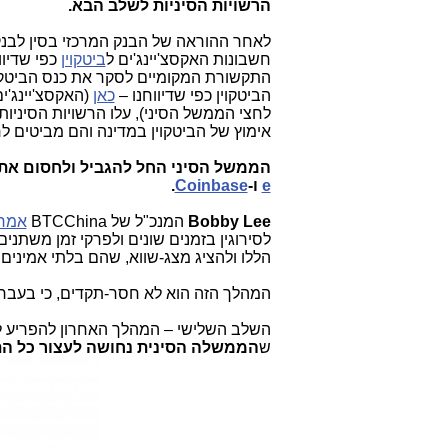
הרשויות הסיניות לשלב הבא.
לאחר ההוראה של הבנק המרכזי בסין לבנק
חשבונות האקסצ'יינג'ים ל
ביטקוין
כפי שדיוו
התקשורת המקומיים לסקר את כנס הביטקוין
הביטקוין כפי שדיווחנו –
כאן
(האקסצ'יינג'י
לחצי הממשל הסיני), עלו הרשויות הסיניו
אימוץ של הביטקוין במדינה והם מביטים לח
הממשל הסיני החל להגביל ולחסום את ה
e
ו-
Coinbase
.
Bobby Lee
המנכ"ל של
BTCChina
אמר
לסירוגין בזמנים שונים ולפרקי זמן משתנ
הללו ולהציג מצג-שווא, שהם בלתי אמינים 
המהלך הזה הוא לא חסר-תקדים, כי בעבר 
השלב השלישי – המהלך האחרון להפריע לג
ש
הממשלה הסינית נחושה לעצור כל הת