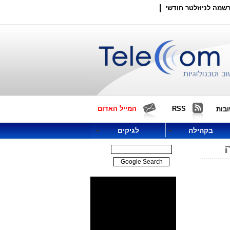
|
שמה לניוזלטר חודשי
RSS
המייל האדום
בות
בקהילה
לגיקים