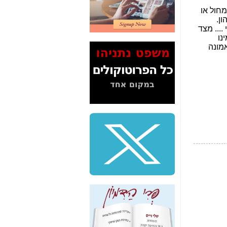
2" על תעלולי השר
משה כחלון -
כאן
המשך חשיפת הבלוף
ששמו "מהפיכת
הסלולר" ואיך מסרסים
את הנתונים לציבור -
כאן
סיכום ביקור בסיליקון
ואלי - למה 3 הגדולות
משקיעות ומפתחות
באותם תחומים -
כאן
שלמה פילבר (עד
לאחרונה מנכ"ל משרד
התקשורת) - עד
מדינה? הצחקתם
אותי! -
כאן
"יש אפליה בחקירה"?
חשיפה: למה השר
משה כחלון לא נחקר
עד היום? -
כאן