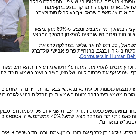
" לאיתור גופות 3 הנערים, שנחטפו בגוש עציון, התפרסם מחקר
ראל באותה תקופה. המחקר בוצע בזמן-אמת
היא בוואטסאפ בישראל, אך בעיקר לנסות ולאתר
צבא וכוחות חירום היו שותפים להפצתן במהלך המבצע.
משמאל), סטודנט לתואר שלישי במחלקה לרפואת
טת בן-גוריון בנגב, בהנחיית פרופ'
אבישי גולדברג
.
Computers in Human Beh
ום ולחץ מנסים להפיג את המתח ע"י חיפוש מידע אודות האירוע. מאחר
רף
, שמנע אף את פרסום קיומו של הצו, הציבור נעזר בשמועות כדי לה
 מצביעים, כי 69% מהשמועות נמצאו כנכונות, וכי עיתונאים, אנשי צבא וכוחות חירום היו שותפ
וכים משמעותית בדבר נכונות השמועות וכן הבדלים בנוגע לגורמים 
בחר
בוואטסאפ
כפלטפורמה להעברת שמועות, שכן לעומת הפייסבוק 
כפרטי יותר וההודעות המועברות בו נתפסות כאמינות יותר. המחקר מצא, שמעל 40% ממשתמש
צע "שובו אחים".
 מידע, שלא ניתן לתקף את תוכנן בזמן-אמת, ובמיוחד כשקיים צו איסו