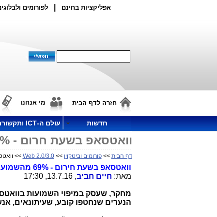
|
אפליקציות בחינם
לפורומים ולבלוגים
מי אנחנו
חזרה לדף הבית
חדשות
עולם ה-ICT ותקשורת
וואטסאפ בשעת חרום - 69% מהשמועות נמצאו נכונות
דף הבית
>>
פורומים וביטקוין
>>
Web 2.0/3.0
>> וואטסאפ בשעת ח
וואטסאפ בשעת חירום - 69% מהשמועות נמצאו נכונות
מאת:
חיים חביב
, 13.7.16, 17:30
מחקר, שעסק במיפוי השמועות בוואטסא
הנערים שנחטפו קובע, שעיתונאים, אנש