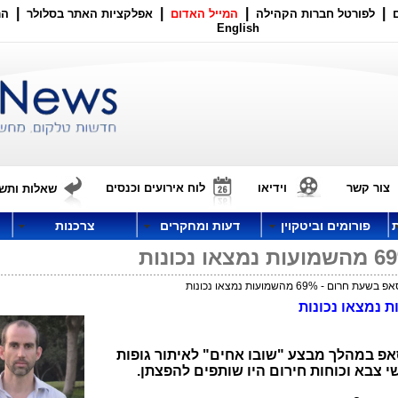
|
|
|
|
לפורטל חברות הקהילה
המייל האדום
אפלקציות האתר בסלולר
הר
English
צור קשר
וידיאו
לוח אירועים וכנסים
שאלות ותשו
פורומים וביטקוין
דעות ומחקרים
צרכנות
רום - 69% מהשמועות נמצאו נכונות
פ במהלך מבצע "שובו אחים" לאיתור גופות
י צבא וכוחות חירום היו שותפים להפצתן.