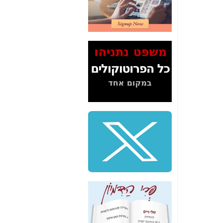
2" על תעלולי השר
משה כחלון -
כאן
המשך חשיפת הבלוף
ששמו "מהפיכת
הסלולר" ואיך מסרסים
את הנתונים לציבור -
כאן
סיכום ביקור בסיליקון
ואלי - למה 3 הגדולות
משקיעות ומפתחות
באותם תחומים -
כאן
שלמה פילבר (עד
לאחרונה מנכ"ל משרד
התקשורת) - עד
מדינה? הצחקתם
אותי! -
כאן
"יש אפליה בחקירה"?
חשיפה: למה השר
משה כחלון לא נחקר
עד היום? -
כאן