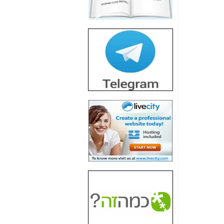
חשיפת חשד לשחיתות
הדומה לזו של "תיק
4000" אך בתחום
הסלולר -
כאן
חשיפת מה שלא
רוצים שתדעו בעניין
פריסת אנלימיטד
(בניחוח בלתי נסבל) -
כאן
חשיפה: איוב קרא
אישר לקבוצת סלקום
בדיוק מה שביבי אישר
ל-Yes ולבזק -
כאן
האם השר איוב קרא
היה צריך בכלל לחתום
על האישור, שנתן
לקבוצת סלקום? -
כאן
האם ביבי וקרא קבלו
בכלל תמורה עבור
ההטבות הרגולטוריות