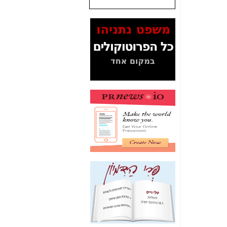
שנתנו לסלקום? -
כאן
המסמכים בנושא בזק-
Yes (תיק 4000)
מוכיחים "תפירת תיק"
לאיש הלא נכון! -
כאן
עובדות ומסמכים
המוסתרים מהציבור:
האם ביבי כשר
תקשורת עזר לקב'
בזק? -
כאן
מה מקור ה-Fake
News שהביא לתפירת
תיק לביבי והעלמת
החשודים הנכונים -
כאן
אחת הרגליים של "תיק
4000 התפור"
התמוטטה היום
בניצחון (כפול) של בזק
-
כאן
איך כתבות מפנקות