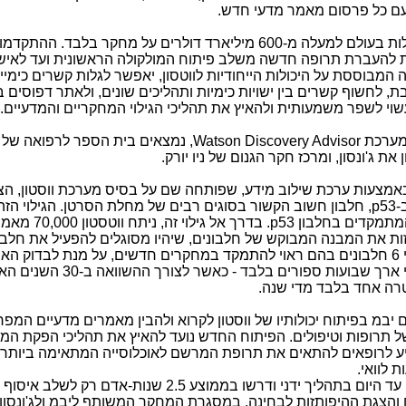
 עם כל פרסום מאמר מדעי חדש.
ב-2013 הוציאו 1,000 חברות המו"פ הגדולות בעולם למעלה מ-600 מיליארד דולרים על מחקר בלבד. ההתקד
ית: 10-15 שנים נדרשות להעברת תרופה חדשה משלב פיתוח המולקולה הראשונית ועד לאי
בוססת על היכולות הייחודיות לווטסון, יאפשר לגלות קשרים כימי
ת, לחשוף קשרים בין ישויות כימיות ותהליכים שונים, ולאתר דפוסים ב
עשוי לשפר משמעותית ולהאיץ את תהליכי הגילוי המחקריים והמדעיים.
במערכת
Watson Discovery Advisor
, נמצאים בית הספר לרפואה של
את ג'ונסון, ומרכז חקר הגנום של ניו יורק.
באמצעות ערכת שילוב מידע, שפותחה שם על בסיס מערכת ווסטון, הצ
-
p53
, חלבון חשוב הקשור בסוגים רבים של מחלת הסרטן. הגילוי הזה
המתמקדים בחלבון
p53
. בדרך אל גילוי זה, ניתח ווט
זות את המבנה המבוקש של חלבונים, שיהיו מסוגלים להפעיל את חלבו
לבלום אותו. הניתוח האוטומטי הוביל לזיהוי 6 חלבונים בהם ראוי להתמקד במחקרים חדשים, על מנת לבדו
להפוך אותם לתרופה חדשה. תהליך הגילוי ארך שבועות ספורים בלבד 
טרה אחד בלבד מדי שנה.
 יבמ בפיתוח יכולותיו של ווסטון לקרוא ולהבין מאמרים מדעיים המפ
 של תרופות וטיפולים. הפיתוח החדש נועד להאיץ את תהליכי הפקת המ
יע לרופאים להתאים את תרופת המרשם לאוכלוסייה המתאימה ביותר 
 לוואי.
מחקרי השוואת אפקטיביות טיפוסיים נעשו עד היום בתהליך ידני ודרשו בממוצע 2.5 שנות-אד
והצגת ההיפותזות לבחינה. במסגרת המחקר המשותף ליבמ ולג'ונסון