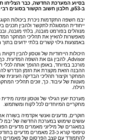
בסיוע המערכת החדשה, כבר הצליחו חוק
ב-
p53
, חלבון חשוב הקשור בסוגים רב
יבמ חשפה התקדמות ניכרת ביכולות הקוג
ייחודית המסוגלת לתקשר ולהבין תכנים ב
מנוהלים בפורמט מובנה, בלתי מובנה, ובנ
מאפשרות להאיץ את תהליכי המחקר המדעי 
באמצעות גילוי קשרים בלתי ידועים בתוך 
היכולות הייחודיות של ווטסון להבין דקויות
Advisor
, להבין גם את השפה המדעית. כך
מורכב במיוחד, באופן ההופך אותה לכלי ר
ההבנה הזאת מקצרת את הזמן הנדרש להצגת
המחקר וקיצור תהליכי הבדיקה העיונית של
מעטות של עיבוד. כך, זוכים תהליכי המחק
רגילה.
מערכת יועץ הגילוי של ווטסון זמינה מידית
מחקריים המיוחדים לכל לקוח ומשתמש.
חוקרים, מדענים ואנשי אקדמיה בשורה אר
עושים שימוש במערכת החדשה של יבמ להצג
במאגרים של מיליוני מאמרים מדעיים הפתוח
להתמודד עם קצב הפרסום של מאמרים חדש