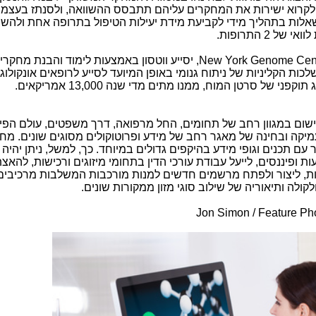
ן לקרוא ישירות את המחקרים עליהם תתבסס ההשוואה, ולסנתז בעצמו
שאלות בתהליך מידי לקביעת מידת יעילות הטיפול בתרופה אחת ולהש
2 התרופות.
New York Genome Cen
, יסייע ווטסון באמצעות לימוד והבנת מחקרי
ות הקליניות של ניתוח גנומי באופן המיועד לסייע לרופאים אונקולוג
ני של סרטן המוח, ממנו מתים מדי שנה 13,000 אמריקאים.
שום במגוון רחב של תחומים, החל מרפואה, דרך משפטים, עולם הפי
מיקה ובחינה של מאגר רחב של מידע ופרוטוקולים מסוגים שונים. מח
 עם תכנים וגופי מידע בהיקפים גדולים במיוחד. כך, למשל, ניתן יהי
ת ופיננסים, לייעל עבודת עורכי הדין בתחומי מיזוגים ורכישות, להאצת
ולות, ליצור ולפתח מרשמים חדשים למנות מורכבות המשלבות מרכיבים
קולה ותיאוריה של שילוב סוגי מזון ממקורות שונים.