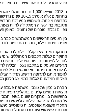
הידע המדעי ולנתח את השינויים הנוצרים
בתחומים אלה איט
כתרופה מוכחת. השימוש במערכת החדשה המ
ותגובות בהן עשויה המולקולה להיות מעורב
צפויים ובלתי מוכרים של נתונים, באופן ה
בין הגופים הראשונים המשתמשים כבר 
אוניברסיטת ביילור, חברת התרופות ג'ונסון 
במחקר המתבצע בקולג
'
ביילור לרפואה, 
החוקרים לגלות חלבונים המחוללים שינוי ב
להוביל לפיתוח תרופות וטיפולים חדשים 
מדעיים העוסקים בחלבון
p53
, והצליח לח
הצליחו המדענים לגלות בממוצע חלבון מ
חברת ג'ונסון את ג'ונסון משתפת פעולה עם
תוצאות ניסויים קליניים בתהליכי הפיתוח
בהשוואות בין מחקרים שונים באופן המסי
על מנת להגדיל את יעילותה ולצמצם תופעות
והכנתם לשימוש ועוד טרם התחלת הניתוח 