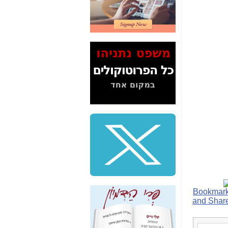
2" על תעלולי השר
משה כחלון -
כאן
המשך חשיפת הבלוף
ששמו "מהפיכת
הסלולר" ואיך מסרסים
את הנתונים לציבור -
כאן
סיכום ביקור בסיליקון
ואלי - למה 3 הגדולות
משקיעות ומפתחות
באותם תחומים -
כאן
שלמה פילבר (עד
לאחרונה מנכ"ל משרד
התקשורת) - עד
מדינה? הצחקתם
אותי! -
כאן
"יש אפליה בחקירה"?
חשיפה: למה השר
משה כחלון לא נחקר
עד היום? -
כאן