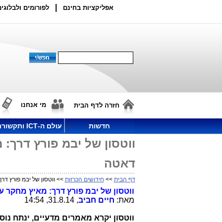
|
אפליקציות בחינם
לפורומים ולבלוגים
מי אנחנו
חזרה לדף הבית
חדשות
עולם ה-ICT ותקשורת
ווטסון של יבמ פורץ דרך: 
דאטה
דף הבית
>>
חידושים הכרזות
>> ווטסון של יבמ פורץ דרך
ווטסון של יבמ פורץ
דרך: מאיץ מחקר ע"
מאת:
חיים חביב
, 31.8.14, 14:54
ווטסון יקרא מאמרים מדעיים, ינתח נוס