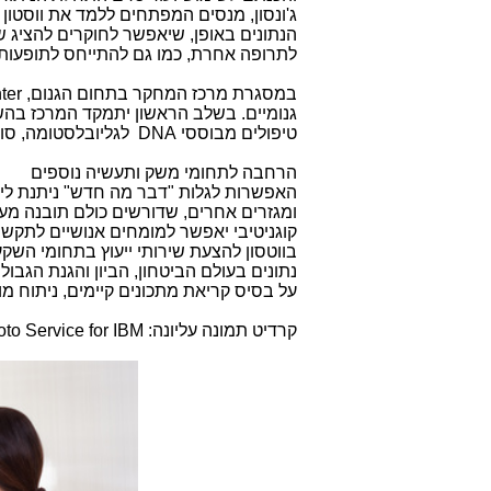
ג'ונסון, מנסים המפתחים ללמד את ווסטו
הנתונים באופן, שיאפשר לחוקרים להציג 
לתרופה אחרת, כמו גם להתייחס לתופעות לוואי של 
במסגרת מרכז המחקר בתחום הגנום,
ter
גנומיים. בשלב הראשון יתמקד המרכז בהשלכ
טיפולים מבוססי
DNA
לגליובלסטומה, סוג תוקפ
הרחבה לתחומי משק ותעשיה נוספים
האפשרות לגלות "דבר מה חדש" ניתנת ליי
ומגזרים אחרים, שדורשים כולם תובנה מע
קוגניטיבי יאפשר למומחים אנושיים לתקשר
בווטסון להצעת שירותי ייעוץ בתחומי השקעו
נתונים בעולם הביטחון, הביון והגנת הגב
על בסיס קריאת מתכונים קיימים, ניתוח מול
קרדיט תמונה עליונה: Jon Simon / Feature Photo Service for IBM