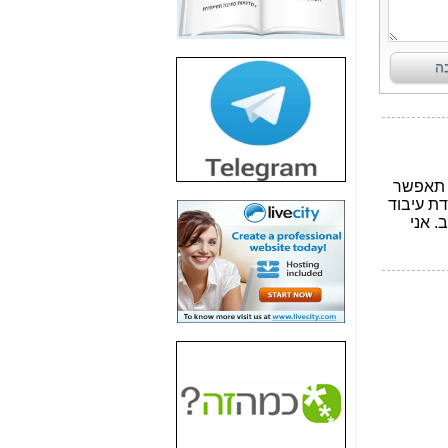
חשיפת חשד לשחיתות
הדומה לזו של "תיק
4000" אך בתחום
הסלולר -
כאן
חשיפת מה שלא
רוצים שתדעו בעניין
פריסת אנלימיטד
(בניחוח בלתי נסבל) -
כאן
חשיפה: איוב קרא
אישר לקבוצת סלקום
בדיוק מה שביבי אישר
ל-Yes ולבזק -
כאן
האם השר איוב קרא
היה צריך בכלל לחתום
על האישור, שנתן
לקבוצת סלקום? -
כאן
האם ביבי וקרא קבלו
בכלל תמורה עבור
ההטבות הרגולטוריות