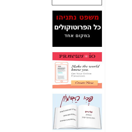
שנתנו לסלקום? -
כאן
המסמכים בנושא בזק-
Yes (תיק 4000)
מוכיחים "תפירת תיק"
לאיש הלא נכון! -
כאן
עובדות ומסמכים
המוסתרים מהציבור:
האם ביבי כשר
תקשורת עזר לקב'
בזק? -
כאן
מה מקור ה-Fake
News שהביא לתפירת
תיק לביבי והעלמת
החשודים הנכונים -
כאן
אחת הרגליים של "תיק
4000 התפור"
התמוטטה היום
בניצחון (כפול) של בזק
-
כאן
איך כתבות מפנקות