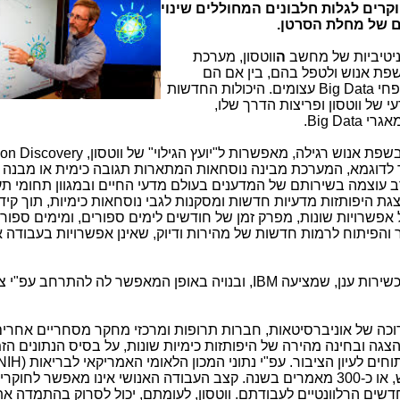
רים לגלות חלבונים המחוללים שינוי
ים של מחלת הסרטן.
ניטיביות של מחשב
ה
ווטסון, מערכת
שפת אנוש ולטפל בהם, בין אם הם
פחי
Big Data
עצומים. היכולות החדשות
של ווטסון ופריצות הדרך שלו,
מאגרי
Big Data
.
 בשפת אנוש רגילה, מאפשרות ל"יועץ הגילוי" של ווטסון,
on Discovery
 לדוגמא, המערכת מבינה נוסחאות המתארות תגובה כימית או מבנה כ
ב עוצמה בשירותם של המדענים בעולם מדעי החיים ובמגוון תחומי תע
 היפותזות מדעיות חדשות ומסקנות לגבי נוסחאות כימיות, תוך קיד
 אפשרויות שונות, מפרק זמן של חודשים לימים ספורים, ומימים ספור
ר והפיתוח לרמות חדשות של מהירות ודיוק, שאינן אפשרויות בעבודה 
 כשירות ענן, שמציעה
IBM
, ובנויה באופן המאפשר לה להתרחב עפ"י צ
וכה של אוניברסיטאות, חברות תרופות ומרכזי מחקר מסחריים אחרי
ה ובחינה מהירה של היפותזות כימיות שונות, על בסיס הנתונים הזמ
ים לעיון הציבור. עפ"י נתוני המכון הלאומי האמריקאי לבריאות (
NIH
טיפוסי קורא כ-23 מאמרים מדעיים בחודש, או כ-300 מאמרים בשנה. קצב העבודה האנושי אינו מאפשר לחוקר
ים הרלוונטיים לעבודתם. ווטסון, לעומתם, יכול לסרוק בהתמדה א