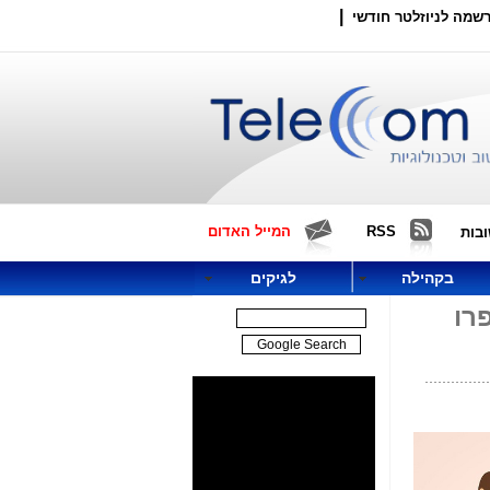
|
שמה לניוזלטר חודשי
RSS
המייל האדום
בות
בקהילה
לגיקים
 של "מתנות בחינם": נעלי "אדידוס" ואז אייפון 12 פרו