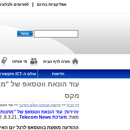
|
אפליקציות בחינם
לפורומים ולבלוגים
מי אנחנו
חזרה לדף הבית
חדשות
עולם ה-ICT ותקשורת
מקס
דף הבית
>>
חדשות אבטחה ועולם הסייבר
>> עוד הונאת וו
זהירות: עוד הונאת ווטסאפ של "מתנות בחינם"
מאת:
מערכת
Telecom News
, 8.3.21, 23:32
ההודעה מופצת בווטסאפ לרגל יום האי