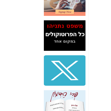
2" על תעלולי השר
משה כחלון -
כאן
המשך חשיפת הבלוף
ששמו "מהפיכת
הסלולר" ואיך מסרסים
את הנתונים לציבור -
כאן
סיכום ביקור בסיליקון
ואלי - למה 3 הגדולות
משקיעות ומפתחות
באותם תחומים -
כאן
שלמה פילבר (עד
לאחרונה מנכ"ל משרד
התקשורת) - עד
מדינה? הצחקתם
אותי! -
כאן
"יש אפליה בחקירה"?
חשיפה: למה השר
משה כחלון לא נחקר
עד היום? -
כאן