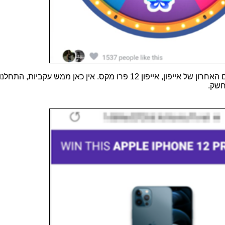
לאחר שסובב את הגלגל, זוכה הגולש בדגם האחרון של אייפון, אייפון 12 פרו מקס. אין כאן ממש עקביות, 
חשק.