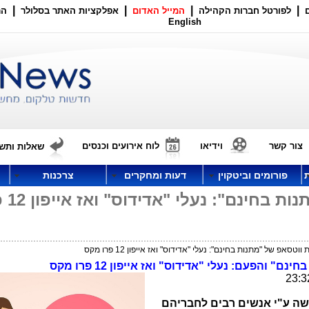
|
|
|
|
לפורטל חברות הקהילה
המייל האדום
אפלקציות האתר בסלולר
הר
English
צור קשר
וידיאו
לוח אירועים וכנסים
שאלות ותשו
פורומים וביטקוין
דעות ומחקרים
צרכנות
עוד הונאת ווטסאפ
טסאפ של "מתנות בחינם": נעלי "אדידוס" ואז אייפון 12 פרו מקס
 והפעם: נעלי "אדידוס" ואז אייפון 12 פרו מקס
שה ע"י אנשים רבים לחבריהם