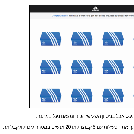
כדי לסייע להפיץ את ההודעה, כעת יש לשתף את הפעילות עם 5 קבוצות או 20 אנשים במטרה ל