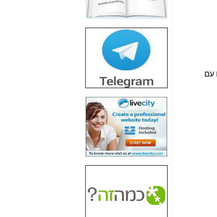
חשיפת חשד לשחיתות
הדומה לזו של "תיק
4000" אך בתחום
הסלולר -
כאן
חשיפת מה שלא
רוצים שתדעו בעניין
פריסת אנלימיטד
התחלנו עם
(בניחוח בלתי נסבל) -
כאן
חשיפה: איוב קרא
אישר לקבוצת סלקום
בדיוק מה שביבי אישר
ל-Yes ולבזק -
כאן
האם השר איוב קרא
היה צריך בכלל לחתום
על האישור, שנתן
לקבוצת סלקום? -
כאן
האם ביבי וקרא קבלו
בכלל תמורה עבור
ההטבות הרגולטוריות
שנתנו לסלקום? -
כאן