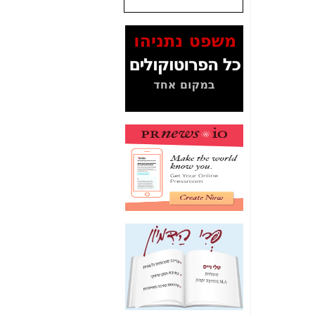
המסמכים בנושא בזק-
Yes (תיק 4000)
מוכיחים "תפירת תיק"
לאיש הלא נכון! -
כאן
עובדות ומסמכים
המוסתרים מהציבור:
האם ביבי כשר
תקשורת עזר לקב'
בזק? -
כאן
מה מקור ה-Fake
News שהביא לתפירת
תיק לביבי והעלמת
החשודים הנכונים -
כאן
אחת הרגליים של "תיק
4000 התפור"
התמוטטה היום
בניצחון (כפול) של בזק
-
כאן
איך כתבות מפנקות
הפכו לפתע לטובת