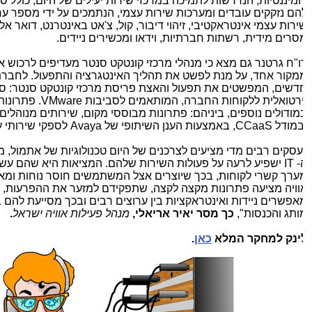
ומיננטיות, הנדרשות לתמיכה במרכזי שירות יעילים של היום, כולל סוגי
הם נזקקים עובדים ומערכות שירות עצמי, הנתמכים על ידי מספר ערוצ
ירות עצמי אינטראקטיבי, זיהוי דיבור, קול, צ'אט באינטרנט, דואר אלק
סרים מידית, רשתות חברתיות, וידאו ומכשירים ניידים.
ו"ח גרטנר גם מצא כי מנהלי מרכזי קונטקט סנטר מעדיפים לרכוש את
מקור אחד, על מנת לפשט את תהליך האינטגרציה והתפעול. לחברת או
דשים, המפשטים את תפעול והאצת פריסת מרכזי קונטקט סנטר: סבי
ירטואלית ללקוחות החברה, המותאמים לסביבות
VMware
. פתרונות א
מודולים נוספים, ביניהם: פתרונות מבוססי מקום, שירותים מנוהלים, מ
במודל
CCaaS
, באמצעות הענן השיתופי של
Avaya
לספקי שירותי ענן.
עסקים רבים מדי מציעים לצרכנים של היום טכנולוגיות של אתמול, 
-
IT
ישפיע לרעה על פעולות השירות שלהם. המציאות היא שהם עשויי
ערך קשרי לקוחות, בכך שיוצרים אצל המשתמשים חוסר נוחות ומאמץ
וויה מציעה פתרונות מקצה לקצה, שתפקידם למזער את ההפרעות, ת
אפשרים ניידות ואינטראקציות בין ערוצים רבים ובכך מסייעת להם בבנ
ותג והכנסות",
כך מסר יאיר אריאלי,
מנהל פעילות אוויה ישראל
.
ינק למחקר המלא
כאן
.