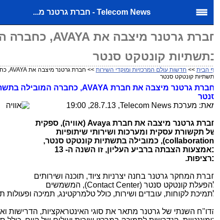
Telecom News - חברת גרטנר מ...
חברת גרטנר מיצבה את AVAYA,
תשתיות קונטקט סנטר
 הבית
>>
חדשות עולם המרכזיות ומוקדי השירות
>> חברת גרטנר מי
שתיות קונטקט סנטר
ברת גרטנר מיצבה את חברת
AVAYA
, כחברה המובילה בתשתיו
נטר
את: מערכת
Telecom News
, 28.7.13, 19:00
ברת גרטנר מיצבה את חברת
Avaya
(אוויה), ספקית
ל תקשורת עסקית ומערכות ושירותי שיתופיות
collaboratio
), כמובילה בתשתיות קונטקט סנטר,
באמצעות הצבתה ברביע העליון, זו השנה ה- 13
רציפות.
ברת המחקר גרטנר בחנה יצרניות ציוד, תוכנה ושירותים
להפעלת קונטקט סנטר (Contact Center), המשמשים
תמיכת לקוחות, עובדים ושירות, כולל טלמרקטינג, תמיכה ופעולות תק
דו"ח השנתי של גרטנר מתאר את סוגי האינטראקציות, הדרישות וארכ