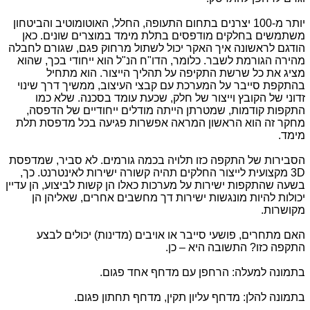
יותר מ-100 יצרנים בתחום התעופה, החלל, האוטומוטיב והביטחון
משתמשים בחלקים מודפסים בתלת מימד במוצרים שונים. כאן
הודגם לראשונה איך האקר יכול לשתול מרחוק פגם, שגורם לחבלה
מהירה הגורמת לשבר. כלומר, הדו"ח הנ"ל הוא ייחודי בכך, שהוא
מציג את כל שרשת התקיפה על תהליך הייצור. הוא מתחיל
בהתקפת סייבר על המערכת עם קבצי העיצוב, ממשיך דרך שינוי
זדוני של הקובץ וייצור של חלק, שכעת עומד בסכנה. שלא כמו
התקפות קודמות, שמטרתן הייתה מודלים ייחודיים של הדפסה,
מחקר זה הוא הראשון המראה אפשרות פגיעה בכל מדפסת תלת
מימד.
הסבירות של התקפה כזו תלויה בכמה גורמים. לא סביר, שמדפסת
3D
מקצועית לייצור החלקים תהיה קשורה ישירות לאינטרנט. כך,
בשעה שהתקפות ישירות על מערכות כאלו הן קשות לביצוע, הן עדיין
יכולות להיות מונגשות ישירות דך מחשבים אחרים, שאליהן הן
מקושרות.
האם מתחרים, פושעי סייבר או אויבים (מדינות) יכולים לבצע
התקפה כזו? התשובה היא – כן.
בתמונה למעלה: הרחפן עם מדחף אחד פגום.
בתמונה להלן: מדחף עליון תקין, מדחף תחתון פגום.