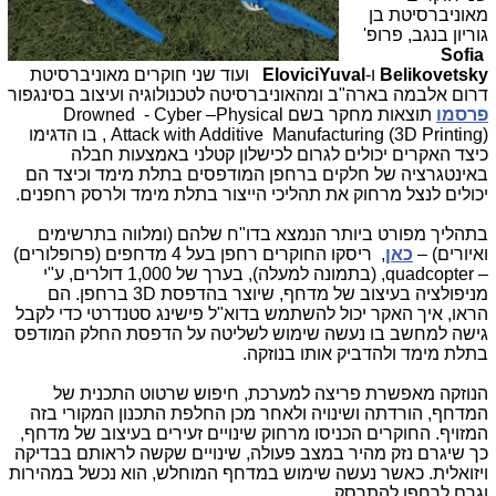
מאוניברסיטת בן
גוריון בנגב, פרופ'
Sofia
Belikovetsky
ו-
Yuval
Elovici
ועוד שני חוקרים מאוניברסיטת
דרום אלבמה בארה"ב ומהאוניברסיטה לטכנולוגיה ועיצוב בסינגפור
פרסמו
תוצאות מחקר בשם
Drowned - Cyber –Physical
Attack with Additive Manufacturing (3D Printing)
, בו הדגימו
כיצד האקרים יכולים לגרום לכישלון קטלני באמצעות חבלה
באינטגרציה של חלקים ברחפן המודפסים בתלת מימד וכיצד הם
יכולים לנצל מרחוק את תהליכי הייצור בתלת מימד ולרסק רחפנים.
בתהליך מפורט ביותר הנמצא בדו"ח שלהם (ומלווה בתרשימים
ואיורים) –
כאן
, ריסקו החוקרים רחפן בעל 4 מדחפים
)
פרופלורים)
–
quadcopter
, (בתמונה למעלה), בערך של 1,000 דולרים, ע"י
מניפולציה בעיצוב של מדחף, שיוצר בהדפסת
3D
ברחפן. הם
הראו, איך האקר יכול להשתמש בדוא"ל פישינג סטנדרטי כדי לקבל
גישה למחשב בו נעשה שימוש לשליטה על הדפסת החלק המודפס
בתלת מימד ולהדביק אותו בנוזקה.
הנוזקה מאפשרת פריצה למערכת, חיפוש שרטוט התכנית של
המדחף, הורדתה ושינויה ולאחר מכן החלפת התכנון המקורי בזה
המזויף. החוקרים הכניסו מרחוק שינויים זעירים בעיצוב של מדחף,
כך שיגרם נזק מהיר במצב פעולה, שינויים שקשה לראותם בבדיקה
ויזואלית. כאשר נעשה שימוש במדחף המוחלש, הוא נכשל במהירות
וגרם לרחפן להתרסק.