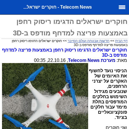
Telecom News - חוקרים ישראל...
חוקרים ישראלים הדגימו ריסוק רחפן
באמצעות פריצה למדחף מודפס ב-3D
דף הבית
>>
חדשות אבטחה ועולם הסייבר
>> חוקרים ישראלים הדגימו ריסוק רחפן
באמצעות פריצה למדחף מודפס ב-3D
חוקרים ישראלים הדגימו ריסוק רחפן באמצעות פריצה למדחף
מודפס ב-
3D
מאת:
מערכת
Telecom News
, 22.10.16, 00:35
הניסוי נועד לחשוף
את האיומים של
האקרים על יצרני
הרחפנים,
שנובעים מגידול
השימוש בחלקים
המודפסים בתלת
מימד עבור חלקים
פונקציונאליים
בציוד.
שני חוקרים