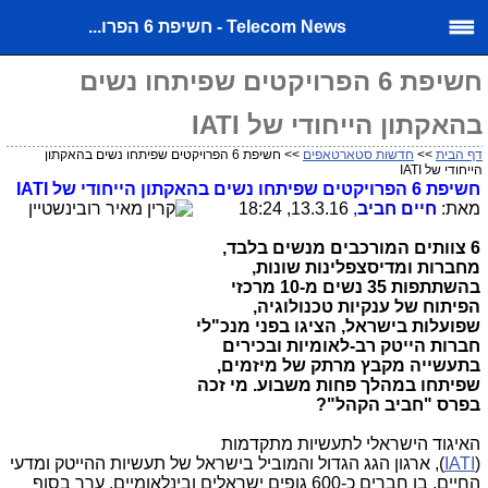
Telecom News - חשיפת 6 הפרו...
חשיפת 6 הפרויקטים שפיתחו נשים
בהאקתון הייחודי של IATI
דף הבית
>>
חדשות סטארטאפים
>> חשיפת 6 הפרויקטים שפיתחו נשים בהאקתון
הייחודי של IATI
חשיפת 6 הפרויקטים שפיתחו נשים בהאקתון הייחודי של
IATI
מאת:
חיים חביב
,
13.3.16, 18:24
6 צוותים המורכבים מנשים בלבד,
מחברות ומדיסצפלינות שונות,
בהשתתפות 35 נשים מ-10 מרכזי
הפיתוח של ענקיות טכנולוגיה,
שפועלות בישראל, הציגו בפני מנכ"לי
חברות הייטק רב-לאומיות ובכירים
בתעשייה מקבץ מרתק של מיזמים,
שפיתחו במהלך פחות משבוע. מי זכה
בפרס "חביב הקהל"?
האיגוד הישראלי לתעשיות מתקדמות
(
IATI
), ארגון הגג הגדול והמוביל בישראל של תעשיות ההייטק ומדעי
החיים, בו חברים כ-600 גופים ישראלים ובינלאומיים, ערך בסוף