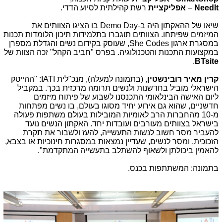
NeedIt
–
אפליקציית
רשת קהילתית לסיוע הדדי.
שיאו של ההאקתון היה ב-
Demo Day
בו הציגו הצוותים את
המיזמים שפיתחו. הצוותים תוגברו בתלמידות תיכון הלומדות תכנות
במסגרת ארגון
She Codes
, שעוסק בקידום נשים והגדלת מספרן
במקצועות התכנות והטכנולוגיה. בפרס "חביב הקהל" זכה הצוות של
.
BTsite
קרין מאיר רובינשטין
, (בתמונה למעלה), מנכ"לית
IATI
: "ההייטק
הישראלי מוביל בחדשנות ולנשים תרומה מרכזית בכך. במקביל
ליום האישה הבינלאומי התכנסנו לשבוע של פיתוח מיזמים
חדשניים, שהוא גם אירוע יחיד מסוגו בעולם, בו נשים מפתחות
מ-10 מהחברות הרב לאומיות המובילות בעולם משתפות פעולה
בישראל בצוותים מעורבים ועובדות יחד. האקתון הנשים נועד
להעביר מסר חשוב לנשות התעשייה, להעז ולשבור את תקרת
הזכוכית, ומסר לנשים, שעדיין נמצאות במסגרות חינוכיות או בצבא,
להאמין ביכולתן ולשאוף להשתלב בתעשייה המתקדמת".
בתמונה: המשתתפות בכנס.