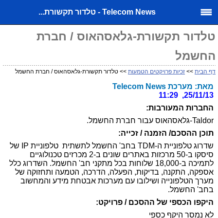
Telecom News - טלדור תקשורת...
טלדור תקשורת-גלאסהאוס / חברת
החשמל
דף הבית
>>
זכיות פרויקטים הטמעות
>> טלדור תקשורת-גלאסהאוס / חברת החשמל
מאת: מערכת Telecom News
25/11/13, 11:29
החברות המעורבות:
Taldor-גלאסהאוס עבור חברת החשמל.
תוכן ההסכם/ הזמנה / זכייה:
שדרוג טלפוניית ה-TDM בחב' החשמל לתשתית טלפוניית IP של
סיסקו ב-50 מרכזות באתרים שונים ב-2 מכרזים טכנולוגיים
לתמיכה ב-18,000 שלוחות בכל מתקני חב' החשמל. השדרוג כלל
אספקה, התקנה, בדיקות, הפעלה, הדרכה, הטמעה ותחזוקה של
מערך הטלפונייה ושילובו עם מערכות אבטחת מידע והמחשוב
בחב' החשמל.
היקפו הכספי של ההסכם / פרויקט:
לא נמסר היקף כספי