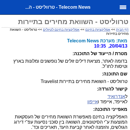
Telecom News - טרווליסט - ה...
טרווליסט - השוואת מחירים בתיירות
דף הבית
>>
אפליקציות בחינם
>>
אפליקציות בחינם לטיולים
>> טרווליסט - השוואת
מחירים בתיירות
מאת: מערכת Telecom News
20/04/13, 10:35
מטרת / הייעוד של התוכנה:
בדומה לאתר, מציאת דילים זולים של נופשונים ומלונות בארץ
וטיסות לחו"ל.
שם התוכנה:
טרווליסט - השוואת מחירים בתיירות Travelist
קישור להורדה:
ל
אנדרואיד
לאייפד, אייפוד ו
אייפון
מאפייני התוכנה:
האפליקציה בחינם מאפשרת השוואת מחירים של העסקאות
המוצעות ע"י הסיטונאים, השוואה בין סוכני נסיעות עפ"י דירוג
הגולשים, והזמנה לאחר קביעת היעד, תאריכים וכד'.