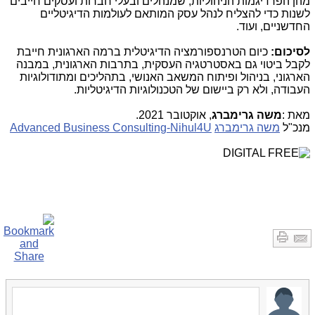
מהן הפרדיגמות הניהוליות, שמנהלים ובעלי חברות ועסקים חייבים
לשנות כדי להצליח לנהל עסק המותאם לעולמות הדיגיטליים
החדשניים, ועוד.
לסיכום:
כיום הטרנספורמציה הדיגיטלית ברמה הארגונית חייבת
לקבל ביטוי גם באסטרטגיה העסקית, בתרבות הארגונית, במבנה
הארגוני, בניהול ופיתוח המשאב האנושי, בתהליכים ומתודולוגיות
העבודה, ולא רק ביישום של הטכנולוגיות הדיגיטליות
.
מאת
:
משה גרימברג
,
אוקטובר 2021.
מנכ"ל
משה גרימברג
-Nihul4U
Advanced Business Consulting