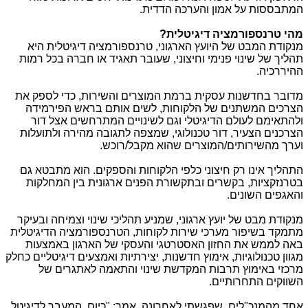
המתבססות על אמון והערכה הדדית.
מהי טרנספורמציה דיגיטלית?
מנקודת המבט של היועץ הארגוני, טרנספורמציה דיגיטלית היא
תהליך של שינוי פנימי וחיצוני, שעובר תאגיד או חברה בכל רמות
ההיררכיה.
מדובר בחדשנות עסקית ברמת המוצרים והשירות, כדי לספק את
הצרכים המשתנים של הלקוחות, לשים אותם בראש הפירמידה
ולהתאימם לעולם הדיגיטלי וגם לשינויים המתרחשים אצל דור
הצרכנים הצעיר, דור טכנולוגי, שמצפה לתגובה מהירה ולתועלות
וערך מהשירותים/המוצרים שהוא מקבל/רוכש.
התהליך אינו רק חיצוני כלפי הלקוחות והספקים. הוא מתבטא גם
בטרנזקציות, בקשרים ובתקשורת הפנים ארגונית בין המחלקות
והאגפים השונים.
מנקודת מבט של יועץ ארגוני, שמניע תהליכי שינוי וצמיחה ובעיקר
מתמקד בשיפור מערכי שירות לקוחות, הטרנספורמציה הדיגיטלית
באה לממש את החזון האסטרטגי והעסקי של הארגון באמצעות
מגוון טכנולוגיות, אימוץ חדשנות, יצירתיות ואמצעים דיגיטליים כחלק
מרכזי באימוץ תרבות המקדשת שינוי והתאמה לאתגרים של
השווקים התחרותיים.
אחד מהמנכ"לים, שפגשתי לאחרונה, אמר: "כיום, המעבר לדיגיטל