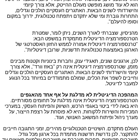
הוא לא עוד מושג מופשט מעולם ההייטק, אלא צורך קיומי
והישרדותי לשנים הבאות. האתגרים העסקיים הולכים וגדלים,
התחרות גוברת ומי שלא יתקדם ויתפתח טכנולוגית, ידרוך במקום
וסופו להיעלם".
מהניסיון, שצברתי לאורך השנים, ניתן לומר, שמטרת
הטרנספורמציה הדיגיטלית מתמקדת במשפט הבא:
"טרנספורמציה דיגיטלית אמורה לממש החזון האסטרטגי של
הארגון באמצעות טכנולוגיות חדשניות, שרובן דיגיטליות".
לכן, ארגונים שונים, תאגידי ענק, וחברות בינוניות וקטנות מבינים
מזמן, שטרנספורמציה דיגיטלית אינה רק "באזז וורד", אלא צורך
קיומי והישרדותי לשנים הבאות. האתגרים העסקיים הולכים וגדלים
וחייבים לשפר את הכלים, שמולם מתמודדים במיוחד בכל הנוגע
למעבר לדיגיטל.
המהפכה הדיגיטלית לא מדלגת על אף אחד מהאגפים
הטרנספורמציה הדיגיטלית אינה מדלגת על תחומים מסורתיים.
היא באה לידי ביטוי באגפי הרכש, השיווק והפיתוח העסקי, במערכי
המכירות והשירות ללקוחות. היא לא פוסחת על רצפת הייצור, על
מערך ניהול ופיתוח המשאב האנושי, ועוד.
העולם מתקדם. השינויים הטכנולוגיים מהירים, זמני התגובה חייבים
להתקצר. לכן נדרשת חדשנות מתמדת בכל ארגון מכל גודל.
משברים מקומיים, תחרות מוגברת או משברים עולמיים מאיצים עד