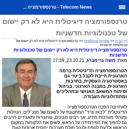
Telecom News - טרנספורמציה ...
טרנספורמציה דיגיטלית היא לא רק יישום
של טכנולוגיות חדשניות
דף הבית
>>
סקירות טכנולוגיות
>> טרנספורמציה דיגיטלית היא לא רק יישום של
טכנולוגיות חדשניות
טרנספורמציה דיגיטלית היא לא רק יישום של טכנולוגיות
חדשניות
מאת:
משה גרימברג,
23.10.21
,
17:39
הטרנספורמציה הדיגיטלית ברמה
הארגונית חייבת לקבל ביטוי גם
באסטרטגיה העסקית, בתרבות
הארגונית, במבנה הארגוני, בניהול
ופיתוח המשאב האנושי ובתהליכים
ומתודולוגיות העבודה
.
לאחרונה הפכה הטרנספורמציה
הדיגיטלית "לבאז וורד" המתנגנת על לשונם של מנכ"לים, הנהלות
ומנהלי מערכות מידע. אך רבים מבינים, שחברות ותאגידים חייבים
גם להפוך את הפירמידה על הראש, לשים את הלקוחות במקום
הראשון ולדעת לטפח ולנהל מולם מערכות יחסים ארוכות טווח