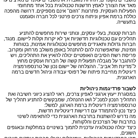
מאד את הצורך לאמץ חדשנות טכנולוגית בכל אחד מתחומי
הפעילות העסקית. פתרונות "הזום" אינם מספיקים. דרושה מהפכה
כוללת ברמת אפיון וניתוח צרכים פרטני לכל חברה וסגמנט
בתעשייה.
חברות קטנות, בעלי עסקים, ונותני שירות מחפשים להתניע
תהליכים עם טכנולוגיות חדשניות אך לא יקרות וקלות ליישום. מנגד,
חברות גדולות ותאגידים מחפשים טכנולוגיות אמינות, בטוחות
וזמינות, שתאפשרנה להם להתנהל באופן משולב מרחוק ומקרוב.
פריסת רשת הסיבים האופטיים יכולה להאיץ את התהליכים, ויש
להתגבר על מגבלה תפעולית קשה של חברות ועסקים מחוץ
ל"מדינת תל אביב". ההצלחה של יישום נכון של טרנספורמציה
דיגיטלית מחייבת פיתוח של דפוסי עבודה וניהול חדשים ברמה
הארגונית.
לשבור פרדיגמות ניהוליות
במסגרת ייעוץ ארגוני לאפיון צרכים, ראוי להציג כיווני חשיבה ואת
התהליך הנכון למנכ"ל ו/או ההנהלה, שמבקשים להתניע תהליך של
טרנספורמציה דיגיטלית ברמת הארגון, למשל:
כיצד נכון להתמודד עם דרישות דיגיטליות חדשות,
מה נדרש להשתנות בתרבות הארגונית כדי להתאימה לשינוי
בתרבות של הצרכנים והלקוחות,
כיצד יכולה טכנולוגיה עדכנית לתמוך בשינויים במחלקות ובאגפים
השונים,