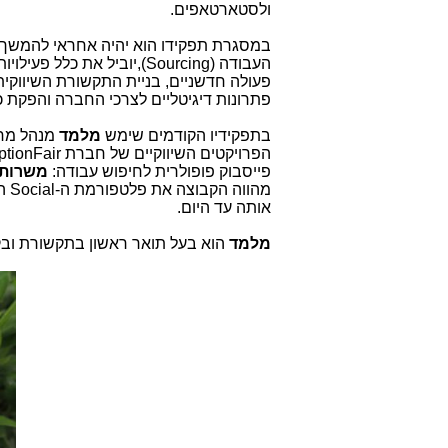
ולסטארטאפים.
במסגרת תפקידו הוא יהיה אחראי להמשך
העבודה (
Sourcing
),יוביל את כלל פעילויו
פעולה חדשניים, בניית התקשורת השיווקית
פתרונות דיגיטליים לצרכי החברה והפקת כ
בתפקידיו הקודמים שימש
מלמד
מנהל מח
הפרויקטים השיווקיים של חברת
ptionFair
פייסבוק פופולרית לחיפוש עבודה:
משרות ה
מהווה הקבוצה את פלטפורמת ה-
Social
הג
אותה עד היום.
מלמד
הוא בעל תואר ראשון בתקשורת ובקו