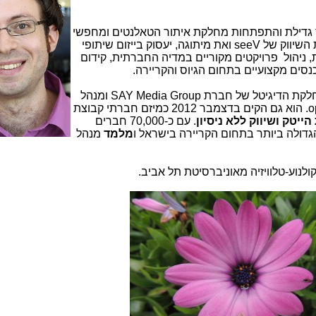
 גדילת והתפתחות מחלקת איתור הטאלנטים ומחפשי
ת השיווק של
seeV
ואת מיתוגה, יעסוק בייזום שיתופי
, ניהול פרויקטים מקוריים במדיה החברתית, קידום
נסים מקצועיים בתחום הגיוס והקריירה.
לקת הדיגיטל של חברת
SAY Media Group
ומנהל
o
. הוא גם הקים בדצמבר 2012 כמיזם חברתי קבוצת
ייטק ושיווק ללא ניסיון
. עם כ-70,000 חברים
דולה ביותר בתחום הקריירה בישראל ו
מלמד
מנהל
לנוע-טלוויזיה מאוניברסיטת תל אביב.