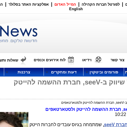
|
|
|
|
לפורטל חברות הקהילה
המייל האדום
אפלקציות האתר בסלולר
הר
English
צור קשר
וידיאו
לוח אירועים וכנסים
שאלות ותשו
פורומים וביטקוין
דעות ומחקרים
צרכנות
יואב מלמד מונה לסמנכ"ל שיווק ב-seeV, חברת ההשמה להייטק
אפים
s
, חברת ההשמה להייטק ולסטארטאפים
ברת
seeV
,
שמתמחה בגיוס עובדים לחברות הייטק