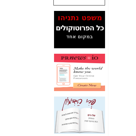
המסמכים בנושא בזק-
Yes (תיק 4000)
מוכיחים "תפירת תיק"
לאיש הלא נכון! -
כאן
עובדות ומסמכים
המוסתרים מהציבור:
האם ביבי כשר
תקשורת עזר לקב'
בזק? -
כאן
מה מקור ה-Fake
News שהביא לתפירת
תיק לביבי והעלמת
החשודים הנכונים -
כאן
אחת הרגליים של "תיק
4000 התפור"
התמוטטה היום
בניצחון (כפול) של בזק
-
כאן
איך כתבות מפנקות
הפכו לפתע לטובת