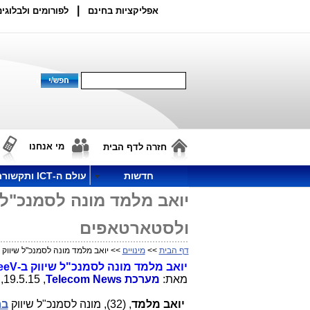
|
אפליקציות בחינם
לפורומים ולבלוגים
מי אנחנו
חזרה לדף הבית
חדשות
עולם ה-ICT ותקשורת
ולסטארטאפים
דף הבית
>>
מינויים
>> יואב מלמד מונה לסמנכ"ל שיווק ב-seeV, חברת ההשמה להייטק ולסטארט
יואב מלמד מונה לסמנכ"ל שיווק ב-
eeV
מאת:
מערכת
Telecom News
, 19.5.15, 10:22
יואב מלמד
, (32), מונה לסמנכ"ל שיווק
בח