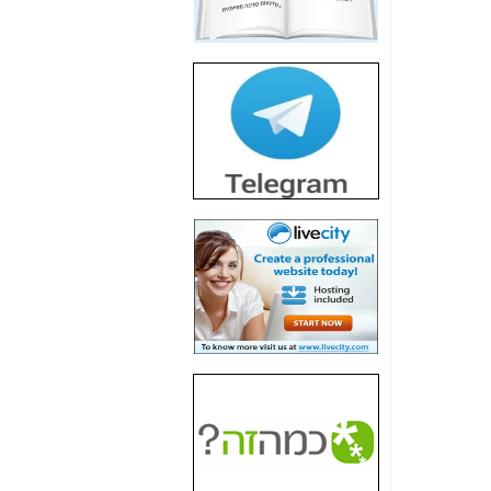
חשיפת חשד לשחיתות
הדומה לזו של "תיק
4000" אך בתחום
הסלולר -
כאן
חשיפת מה שלא
רוצים שתדעו בעניין
פריסת אנלימיטד
(בניחוח בלתי נסבל) -
כאן
חשיפה: איוב קרא
אישר לקבוצת סלקום
בדיוק מה שביבי אישר
ל-Yes ולבזק -
כאן
האם השר איוב קרא
היה צריך בכלל לחתום
על האישור, שנתן
לקבוצת סלקום? -
כאן
האם ביבי וקרא קבלו
בכלל תמורה עבור
ההטבות הרגולטוריות
שנתנו לסלקום? -
כאן