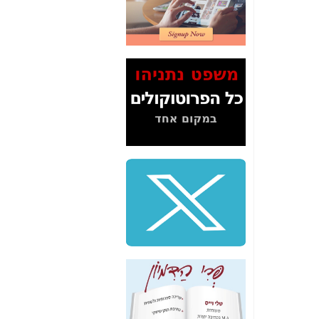
2" על תעלולי השר
משה כחלון -
כאן
המשך חשיפת הבלוף
ששמו "מהפיכת
הסלולר" ואיך מסרסים
את הנתונים לציבור -
כאן
סיכום ביקור בסיליקון
ואלי - למה 3 הגדולות
משקיעות ומפתחות
באותם תחומים -
כאן
שלמה פילבר (עד
לאחרונה מנכ"ל משרד
התקשורת) - עד
מדינה? הצחקתם
אותי! -
כאן
"יש אפליה בחקירה"?
חשיפה: למה השר
משה כחלון לא נחקר
עד היום? -
כאן