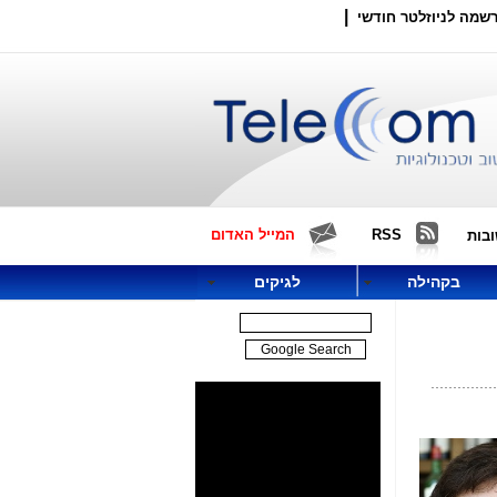
|
שמה לניוזלטר חודשי
RSS
המייל האדום
בות
בקהילה
לגיקים