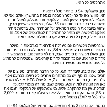
מתחלפים כל הזמן.
נכון, שהגלקסי S4 טוב יותר מכל גרסאות
האייפון שיצאו עד כה (למה? טבלה בנספח בהמשך). אולם, אני לא
ממליץ למחזיקי האייפון לעבור לגלקסי הזה. ממילא, לאפל תהיה
תשובה די בקרוב בדמות דגם 5S. אולם, מי שרוכש אייפון מבין,
שהוא מקבל את העונש המתאים על הבחירה שלו, בדמות מחיר
מופקע למכשיר. יש מחיר להתתמכרות לגאדג'טים של אפל. זה
ברור. אולם,
אין כל סיבה שזה יקרה בעולם האנדרואיד
.
יש גרסאות מכשירים עם מערכת אנדרואיד בגרסאות 4 ומעלה,
במחירים שהם
רבע
מהגלקסי S4, עם יכולות לא בהרבה פחותות.
נכון, שאלו מכשירים סיניים. אבל, הם לא פחות טובים מהמכשיר
מדרום קוריאה, עם כל הכבוד לדרום קוריאנים, שמצליחים להפתיע
כל פעם מחדש עם מכשיר מדהים.
אולם, אין סיבה, שבדרך יחגגו כל כך הרבה סוחרים ומפיצים על
הכיס שלנו. בנוסף, יש גם מתחרים אחרים לא רעים, בכמעט אלף
ש"ח פחות, כמו הסוני אקספריה Z, או HTC One X. אני לא מזכיר
כאן את הנוקיה לומיה 920, משום שגם מחירה מופרז ללא כל
הצדקה. אין מה להתקרב אליה. מי שמתעקש על הגלקסי, תנסו את
ה- S3, הדגם
הקודם
, הוא בכלל לא רע ועולה קצת פחות מ- 2,000
ש"ח (על פי ZAP) בתשלומים.
בנוסף, אם נחכה 3 עד 4 חודשים, גם המחיר של הגלקסי S4
ירד