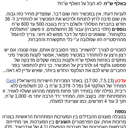
באלף ש"ח
. לא חבל על האלף ש"ח?
לעניות דעתי, אין במכשיר הזה שום דבר, שמצדיק מחיר כזה גבוה.
אין שום סיבה לרוץ לחנויות ולרכוש את המכשיר או להתחייב ל- 36
חודש בחברות הסלולר ולשלם ריבית בגובה 500 עד 600 ש"ח
נוספים
(תלוי בחברה) עבור 36 התשלומים. זו פשוט "התעללות
בלקוחות", ששופכים כסף על דבר ממש לא חיוני. צריך להיגמל
מההיסטריה הזו שמלובה ע"י כלי התקשורת והחברות.
למכורים לצורך "להשוויץ" בפני הסובבים אותם, עצה קטנה: אם יש
רצון ורצון עז להתהדר במכשיר מפואר, אפשר לקנות מכשיר סיני
מתקדם בפחות מאלף ש"ח ולקנות בכמה שקלים מדבקה של
סמסונג גלקסי s4 ולהדביק על המכשיר. כך ניתן להתפאר בפני
החברים שיש לכם את הגלקסי החדש ביותר, שאיש עדיין לא ראה...
עדכון
(7.5.13, 17:00): באתר המכירות הישירות (הישראלי)
Getit
המחיר של הגלקסי S4 נפל ל- 3,379 ש"ח ב- 10 תשלומים ללא
ריבית. נפילה יפה במחיר תוך פחות מיממה מהרגע שעלה לאוויר. זו
התפתחות יפה. בקצב הזה, המחיר ירד הרבה יותר מ- 1,000 ש"ח,
תוך 3 עוד 4 חודשים, כמו שציינתי למעלה.
נספח
בטבלה מוצגים ההבדלים בין המערכות המתחרות הראשיות בצורה
מרוכזת אחת, עם הפרמטרים
השונים
בין המערכות. אני מתייחס
לגרסאות האחרונות של מערכות ההפעלה (
4.1
של אנדרואיד,
iOS