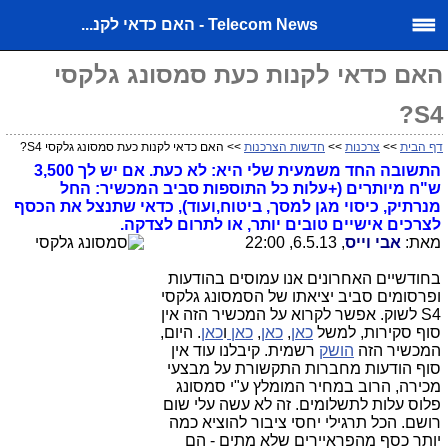
Telecom News - האם כדאי לקנ...
האם כדאי לקנות כעת סמסונג גלקסי
S4?
דף הבית
>>
צרכנות
>>
חדשות הצרכנות
>> האם כדאי לקנות כעת סמסונג גלקסי S4?
התשובה החד משמעית שלי היא: לא כעת. אם יש לך 3,500
ש"ח מיותרים (+עלות כל התוספות סביב המכשיר: החל
מנרתיק, כיסוי מגן למסך, ביטוח,ועוד), כדאי שתנצל את הכסף
לצרכים אישיים טובים יותר, או לתרום לצדקה.
מאת:
אבי וייס
, 6.5.13, 22:00
בחודשיים האחרונים אנו עמוסים בהודעות
ופרסומים סביב יציאתו של הסמסונג גלקסי
S4 לשוק. אפשר לקרוא על המכשיר הזה אין
סוף סקירות, למשל
כאן
,
כאן
,
כאן
ו
כאן
. היום,
המכשיר הזה
הושק
רשמית. קיבלנו עוד אין
סוף הודעות מחברות התקשורת על מבצעי
מכירה, הרוב במחיר המומלץ ע"י סמסונג
פלוס עלות לתשלומים. זה לא עשה עלי שום
רושם. הכל תרגילי יחסי ציבור להוציא כמה
יותר כסף מהפראיירים שלא מתים - הם