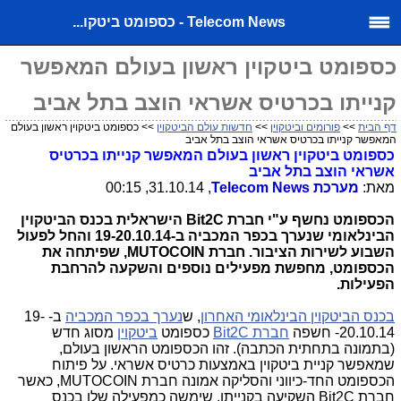
Telecom News - כספומט ביטקו...
כספומט ביטקוין ראשון בעולם המאפשר
קנייתו בכרטיס אשראי הוצב בתל אביב
דף הבית
>>
פורומים וביטקוין
>>
חדשות עולם הביטקוין
>> כספומט ביטקוין ראשון בעולם
המאפשר קנייתו בכרטיס אשראי הוצב בתל אביב
כספומט ביטקוין ראשון בעולם המאפשר קנייתו בכרטיס
אשראי הוצב בתל אביב
מאת:
מערכת
Telecom News
, 31.10.14, 00:15
הכספומט נחשף ע"י חברת
Bit2C
הישראלית בכנס הביטקוין
הבינלאומי שנערך בכפר המכביה ב-19-20.10.14 והחל לפעול
השבוע לשירות הציבור. חברת MUTOCOIN, שפיתחה את
הכספומט, מחפשת מפעילים נוספים והשקעה להרחבת
הפעילות.
בכנס הביטקוין הבינלאומי האחרון
, ש
נערך בכפר המכביה
ב- 19-
20.10.14- חשפה
חברת
Bit2C
כספומט
ביטקוין
מסוג חדש
(בתמונה בתחתית הכתבה). זהו הכספומט הראשון בעולם,
שמאפשר קניית ביטקוין באמצעות כרטיס אשראי. על פיתוח
הכספומט החד-כיווני והסליקה אמונה חברת
MUTOCOIN
, כאשר
חברת
Bit2C
השקיעה בקנייתו, שימשה כמפעילה שלו בכנס