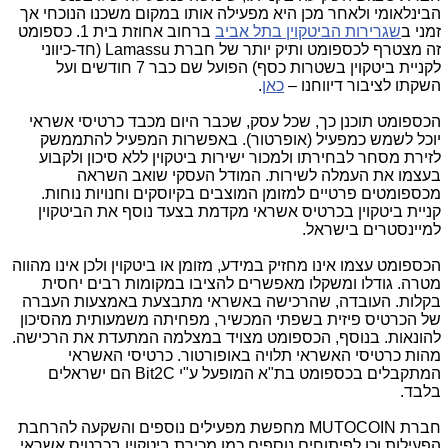
הבינלאומי ולאחר מכן היא מפעילה אותו במקום משכנו הנוכחי אך
זמני ב
שגרירות הביטקוין בתל אביב
ברחוב אחוזת בית 1. כספומט
זה מצטרף לכספומט ותיק יותר של חברת
Lamassu
(חד-כיווני
לקניית ביטקוין בשטרות כסף) הפועל שם כבר 7 חודשים ועל
השקתו לציבור דיווחנו –
כאן
.
הכספומט תוכנן כך, שכל עסק, שכבר היום מכבד כרטיסי אשראי
יוכל לשמש כמפעיל (אופרטור). באפשרות המפעיל להתממשק
לזירת מסחר לבחירתו ולמכור ישירות ביטקוין ללא סיכון ולקבוע
בעצמו את העמלה לשירות. המודל העסקי שואב השראה
מכספומטים פרטיים למזומן המוצבים בקיוסקים וחנויות נוחות.
קניית ביטקוין בכרטיס אשראי מקדמת בצעד נוסף את הביטקוין
למיינסטרים בישראל.
הכספומט עצמו אינו מחזיק במידע, מזומן או ביטקוין ולכן אינו מהווה
מטרה. גודלו ומשקלו מאפשרים להציבו במקומות רבים יחסית
בקלות. העובדה, שהרכישה באשראי מתבצעת באמצעות העברה
של הכרטיס פיזית בשפתי המכשיר, מפחיתה משמעותית מהסיכון
להונאות. בנוסף, הכספומט מצויד במצלמה המתעדת את הרכישה.
מהות כרטיסי האשראי תלויה באופורטור. כרטיסי האשראי
המתקבלים בכספומט בת"א המופעל ע"י Bit2C הם ישראלים
בלבד.
חברת
MUTOCOIN
מחפשת מפעילים נוספים והשקעה להרחבת
הפעילות וכן לפיתוחים נוספים כמו מכירת ביטקוין בכרטיס אשראי,