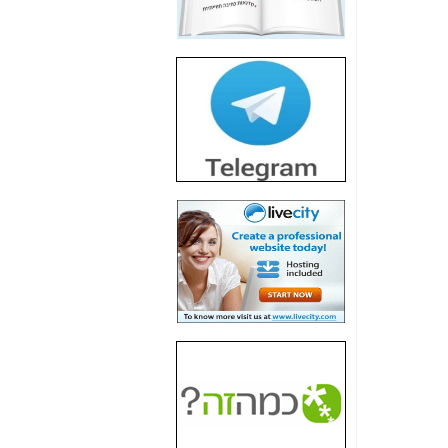
חשיפת חשד לשחיתות
הדומה לזו של "תיק
4000" אך בתחום
הסלולר -
כאן
חשיפת מה שלא
רוצים שתדעו בעניין
פריסת אנלימיטד
(בניחוח בלתי נסבל) -
כאן
חשיפה: איוב קרא
אישר לקבוצת סלקום
בדיוק מה שביבי אישר
ל-Yes ולבזק -
כאן
האם השר איוב קרא
היה צריך בכלל לחתום
על האישור, שנתן
לקבוצת סלקום? -
כאן
האם ביבי וקרא קבלו
בכלל תמורה עבור
ההטבות הרגולטוריות
שנתנו לסלקום? -
כאן