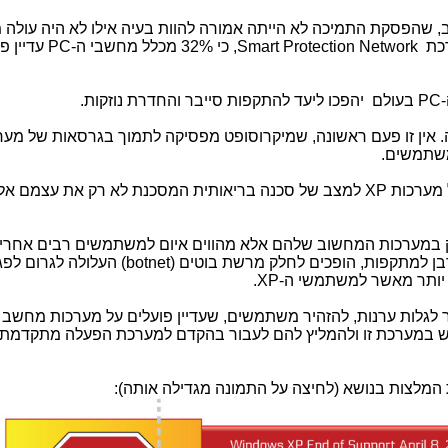
 שהפסקת התמיכה לא הייתה אמורה להוות בעיה אילו לא היה עולה 
רכת
Smart Protection Network
, כי 32% מכלל מחשבי ה-
PC
עדיין פ
PC
בעולם יהפכו ליעד להתקפות סייבר והחדרת נוזקות.
ה. אין זו פעם ראשונה, שמיקרוסופט מפסיקה לתמוך בגרסאות של מער
משתמשים.
ל מערכות
XP
למצב של סכנה בריאותית המסכנת לא רק את עצמם אל
 רק במערכות המחשוב שלהם אלא מהווים איום למשתמשים רבים אחר
רבן למתקפות, הופכים לחלק מרשת בוטים
(botnet)
העלולה לגרום לפג
יותר מאשר למשתמשי ה-
XP
.
ור לגלות ערנות, להזהיר משתמשים, שעדיין פועלים על מערכות מחשב
ש במערכת זו ולהמליץ להם לעבור בהקדם למערכת הפעלה מתקדמת,
 המלצות בנושא (לחיצה על התמונה מגדילה אותה):