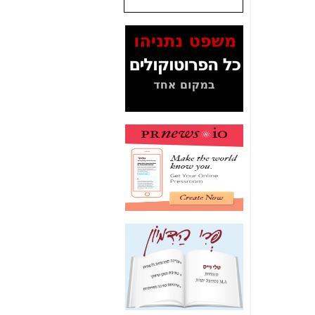
המסמכים בנושא בזק-
Yes (תיק 4000)
מוכיחים "תפירת תיק"
לאיש הלא נכון! -
כאן
עובדות ומסמכים
המוסתרים מהציבור:
האם ביבי כשר
תקשורת עזר לקב'
בזק? -
כאן
מה מקור ה-Fake
News שהביא לתפירת
תיק לביבי והעלמת
החשודים הנכונים -
כאן
אחת הרגליים של "תיק
4000 התפור"
התמוטטה היום
בניצחון (כפול) של בזק
-
כאן
איך כתבות מפנקות