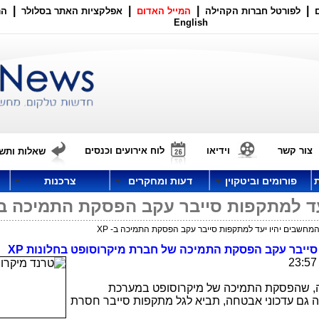
|
|
|
|
לפורטל חברות הקהילה
המייל האדום
אפלקציות האתר בסלולר
הר
English
צור קשר
וידיאו
לוח אירועים וכנסים
שאלות ותשו
פורומים וביטקוין
דעות ומחקרים
צרכנות
 למתקפות סייבר עקב הפסקת התמיכה ב- P
חשבים יהיו יעד למתקפות סייבר עקב הפסקת התמיכה ב- XP
סייבר עקב הפסקת התמיכה של חברת מיקרוסופט בחלונות
XP
ה, שהפסקת התמיכה של מיקרוסופט במערכת
8. ובכלל זה גם עדכוני אבטחה, תביא לגל מתקפות סייבר חסרת