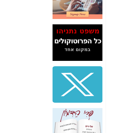
2" על תעלולי השר
משה כחלון -
כאן
המשך חשיפת הבלוף
ששמו "מהפיכת
הסלולר" ואיך מסרסים
את הנתונים לציבור -
כאן
סיכום ביקור בסיליקון
ואלי - למה 3 הגדולות
משקיעות ומפתחות
באותם תחומים -
כאן
שלמה פילבר (עד
לאחרונה מנכ"ל משרד
התקשורת) - עד
מדינה? הצחקתם
אותי! -
כאן
"יש אפליה בחקירה"?
חשיפה: למה השר
משה כחלון לא נחקר
עד היום? -
כאן