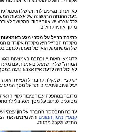
אקורדים הוא שימוש בצירופי אצבעות שונ
כאן אנחנו מגיעים לחידוש של הטכנולוגי
בעת ההנחה הראשונה של אצבעות המשת
לכל אצבע יש אזור ייחודי המקושר לאות
מתוך אותיות הא"ב.
כתיבת ברייל על מסכי מגע באמצעות
של המשתמש, הוא יכול מעתה לכתוב בכת
לדוגמא: האות
A
נכתבת באמצעות מגע "
המורה" של יד שמאל בו-זמנית עם מגע ה"
לא יכול היה לדעת איזו אצבע נגעה במסך
יש לציין, שמקלדת הברייל הפיזית הזולה ביותר עולה כ-2,000 דול
יעיל ואינטואיטיבי ביותר על מסך המגע ע
מדובר במהפכה עבור ציבור לקויי הראי
מסוגלים לכתוב על מסך מגע בלי להסתכל
עד כה התבססה החברה על הון עצמי ועל
קמפיין מימון המונים
והיא מזמינה את הצי
החדש ולקבל מתנות.