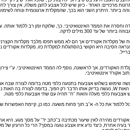
יצר אותה. למקלדות אקורדים יש 2 יתרונות מרכזיים: האחד - כיוון שיש לכל אצבע לחצן משלה, אין צור
והה ביותר. היתרון השני הוא בכך, שהמקלדת ארגונומית ונוחה לשימוש
 וחסרה את הממד האינטואיטיבי. כך, שלוקח זמן רב ללמוד אותה. ע
 של עד 300 מילים לדקה.
ות של מקלדות אקורדים אך הם לא ממש תפסו מלבד מקלדות הקצרני
הנראה הסיבה היא הקושי בהסתגלות למקלדת כזו. מקלדות אקורדים נו
רייל.
דת האקורדים, אך לראשונה, נוסף לה הממד האינטואיטיבי. ע"י צירו
וב אקורד אינטואיטיבי.
עשה שימוש בשלוש אצבעות בתנועה כלפי מטה בדומה לצורה שבה אנ
 האות
W
, נעשה בדיוק אותו הדבר רק הפוך, בדומה לצורה בה האות נר
 אצבעות כלפי מעלה והאות "ח" תהיה עם שתי אצבעות כלפי מטה.
 ללמוד את כל ה- א"ב תוך פחות משעה. כמו כן, קיימת האפשרות של 
קורדים מהירה לאין שיעור מכתיבה ב"כתב יד" על מסך מגע. היא ארג
ור בעיה אחרת, כיצד נדע איזו אצבע נגעה במסך? הרי כל הרעיון של מ