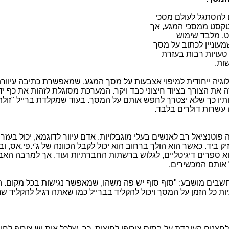
ים להסתגל לעולם מסכי
טקסט ממסכי המגע, אך
ט, מלבד שימוש
שמעוניין לכתוב על מסך
טעויות רבות בעזרת
שות.
גיה ייחודית למיפוי אצבעות על מסך המגע, שמאפשרת כתיבה עיוורת 
 את הצורך בציוד חיצוני כבד ויקר. המערכת מסוגלת לזהות את כף יד
 כך שלא יצטרך לחפש אותם על המסך. בעוד שמקלדת ברייל "זולה"
טנציאל רב לאנשים בעלי מוגבלויות. אדם עיוור לדוגמא, יכול בעזר
ביד. כאשר הוא הולך ברחוב הוא יכול לקבל הכוונה של ג'י.פי.אס, ו
וא ספרים דיגיטליים, לגלוש ברשתות החברתיות ועוד. אך למרבה האב
 אותם המכשירים.
מחשבים מושבע: "סוף סוף יש פה משהו, שמאפשר נגישות בכל מקום. הר
כל הזמן על המסך ויכול להקליד בברייל כמו שאתה רגיל להקליד שני
קלדת אקורדים היא מקלדת בעלת 5-8 לחצנים העובדת על בסיס צירופי לחיצות. כך, שלכל אות יש צירוף לח