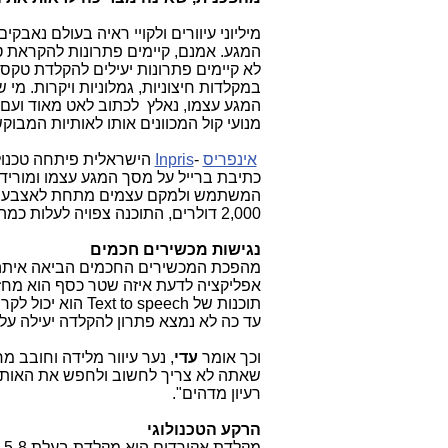
מיליוני עיוורים ולקויי ראיה בעולם נאבק
המגע. אמנם, קיימים פתרונות להקראת 
לא קיימים פתרונות יעילים להקלדת טקס
במקלדות חיצוניות, גמלוניות ויקרות. מי 
המגע עצמו, נאלץ לכתוב לאט מאוד ועם 
מנועי קול המכוונים אותו לאותיות המבוק
אינפריס
-
Inpris
הישראלית פיתחה טכנולו
כתיבת ברייל על מסך המגע עצמו ומורידה
המשתמש ולמקם עצמים מתחת לאצבעותיו
2,000 דולרים, התוכנה צפויה לעלות כמה עשרות דולרים בלבד.
נגישות מכשירים חכמים
מהפכת המכשירים החכמים הביאה איתה פו
אפליקציה לדעת איזה שטר כסף הוא מחזיק 
תוכנות של
Text to speech
הוא יכול לקר
עד כה לא נמצא פתרון להקלדה יעילה על
וכך אומר
עדי
, נער עיוור מלידה וחובב 
שאתה לא צריך לחשוב ולחפש את האותיות 
רעיון מדהים".
הרקע הטכנולוגי
מ