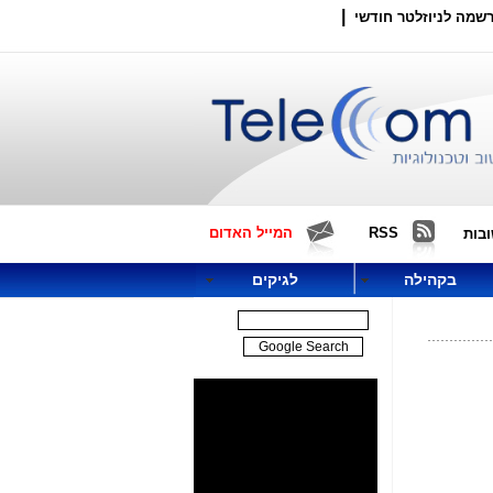
|
שמה לניוזלטר חודשי
RSS
המייל האדום
בות
בקהילה
לגיקים