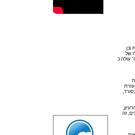
וכן
ו של
 עולה כ
ת
בעזרת
סורד,
עיון,
ם, זה
שבוע טוב לכל
הגולשים באשר
הם!!!
יצות