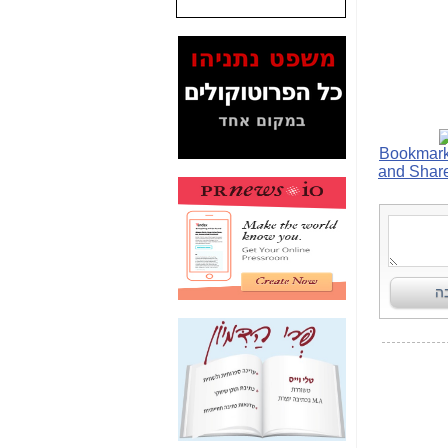
שנתנו לסלקום? -
כאן
המסמכים בנושא בזק-
Yes (תיק 4000)
מוכיחים "תפירת תיק"
לאיש הלא נכון! -
כאן
עובדות ומסמכים
המוסתרים מהציבור:
האם ביבי כשר
תקשורת עזר לקב'
בזק? -
כאן
מה מקור ה-Fake
News שהביא לתפירת
תיק לביבי והעלמת
החשודים הנכונים -
כאן
אחת הרגליים של "תיק
4000 התפור"
התמוטטה היום
בניצחון (כפול) של בזק
-
כאן
איך כתבות מפנקות