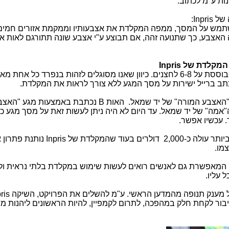
ות ע"מ לכתוב.
ה של
Inpris
:
מש על המסך, ממפה המקלדת את אצבעותיו וממקמת אזורים חמים 
ה האצבע, כך שתנועה זהה, אם תבוצע ע"י אצבע שונה תתורגם לאות 
 המקלדת של
Inpris
מקלדת הברייל היא מקלדת אקורדים המבוססת על 6-8 לחצנים. כיוון שאנו מסוגלים לזהות בנפרד כל א
ב ברייל ישירות על מסך המגע ללא צורך לראות את המקלדת.
האצבע המורה" של יד שמאל. האות
B
נכתבת באמצעות מגע "האצב
אמה" של יד שמאל. עד היום לא היה ניתן לעשות זאת על מסך מגע כי
. עכשיו אפשר.
רים בעוד שהמקלדת של
Inpris
נותנת פתרון א
צמו.
ה המאפשרת גם לאנשים רואים לעשות שימוש במקלדת בלתי נראית ול
 עליו.
 מענק תנופה מהמדען הראשי. ע"מ להשלים את הפרויקט, השיקה
ris
בור לקחת חלק במהפכה, לתרום לקמפיין, להיות הראשונים ליהנות מ