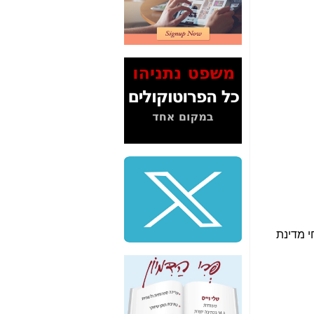
2" על תעלולי השר
משה כחלון -
כאן
המשך חשיפת הבלוף
ששמו "מהפיכת
הסלולר" ואיך מסרסים
את הנתונים לציבור -
כאן
סיכום ביקור בסיליקון
ואלי - למה 3 הגדולות
משקיעות ומפתחות
באותם תחומים -
כאן
שלמה פילבר (עד
לאחרונה מנכ"ל משרד
התקשורת) - עד
מדינה? הצחקתם
: "תחי מדינת
אותי! -
כאן
"יש אפליה בחקירה"?
חשיפה: למה השר
משה כחלון לא נחקר
עד היום? -
כאן