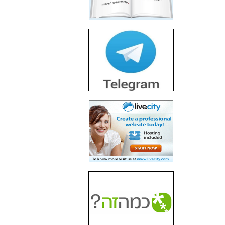
חשיפת חשד לשחיתות
הדומה לזו של "תיק
4000" אך בתחום
הסלולר -
כאן
חשיפת מה שלא
רוצים שתדעו בעניין
פריסת אנלימיטד
(בניחוח בלתי נסבל) -
כאן
חשיפה: איוב קרא
אישר לקבוצת סלקום
בדיוק מה שביבי אישר
ל-Yes ולבזק -
כאן
האם השר איוב קרא
היה צריך בכלל לחתום
על האישור, שנתן
לקבוצת סלקום? -
כאן
האם ביבי וקרא קבלו
בכלל תמורה עבור
ההטבות הרגולטוריות