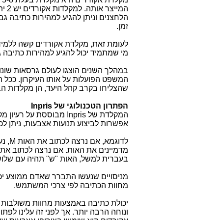
המי
הלחצנים וניתן להגיע למהירות כתיבה גב
זמן.
לעומת זאת, מקלדת אקורדים קשה ללמידה
מי שמתמיד יכול להגיע למהירות כתיבה גבוהה ביותר
במהלך השנים הוצגו לעולם גרסאות שונ
המשפט הפועלות על אותו העיקרון. ככל 
שהצליחו בקרב קהל היעד, הן מקלדות הב
הפתרון הטכנולוגי של
Inpris
המקלדת של
Inpris
מבוססת על רעיון מקל
אפשרות לביצוע תנועות אצבעות, ניתן לכת
לדוגמא, אם נרצה לכתוב את האות
M
, נ
מדמיינים את האות. אם נרצה לכתוב את
בעברית למשל, האות "ש" תהיה עם שלוש
מניסויים שנעשו התברר שאדם ממוצע יכול
מחוות הכתיבה לפי צרכי המשתמש.
יכולת כתיבה באמצעות מחוות משולבות א
ונוחה הרבה יותר. אך לפני זה עלינו לפת