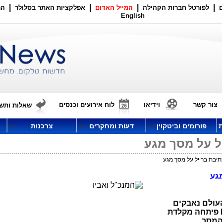
|
|
|
|
לפורטל חברות הקהילה
המייל האדום
אפלקציות האתר בסלולר
הר
English
צור קשר
וידיאו
לוח אירועים וכנסים
שאלות ותשו
פורומים וביטקוין
דעות ומחקרים
צרכנות
יל על מסך מגע
תיבת ברייל על מסך מגע
מגע
העולם נאבקים
פיתחה מקלדת
המסך.