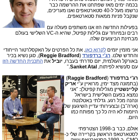
בכמה ימים מאז שפתחנו את ההרשמה כבר
נרשמו מעל ל-40 סטארטאפים ואנו מעריכים,
שנקבל פניות ממאות סטארטאפים.
בפעילות החדשה הזו אנו משתפים פעולה עם
רבים ובמיוחד עם גלילות קפיטל, שהיא ה-VC השלישי בעולם
מבחינת הביצועים שלה.
אני מזמין יזמים
לקרוא כאן
, את כל הפרטים על האקסלרטור הייחודי
והחדש שלנו.
רג'י ברדפורד
(
Reggie Bradford
), סגן נשיא בכיר
באורקל העולמית, יזם סדרתי בעברו,
יוביל
את
התכנית החדשה הזו
עם ס/נשיא לפיתוח,
Sanket Atal
."
רג'י ברדפורד
(
ggie Bradford
Ra
)
(בתמונה מצד ימין, מרואיין ע"י
אריק
קליינשטיין
מגלילות קפיטל)
:
"אני
נמצא בפעם השלישית בישראל
ונהנה מכל רגע. גדלתי באטלנטה
(ארה"ב) ובצעירותי עדיין השיגעון של
היזמות לא היה כל כך מפותח כמו
היום.
אולם, כבר ב-1998 הצטרפתי
לסטארטאפ הראשון בקריירה שלי כ-
CMO. ב-1999 הסטארטאפ עשה