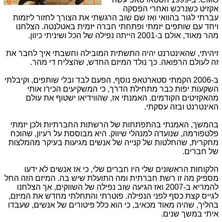
אקזיט כשנרכש ואחרי הפסקה
עברתי לגור בהוואי ואז שם שוב הרגשתי את הצורך לחזור ליזמות
ויחד עם שותפים יזמתי ופתחתי חברה יזמית באטלנטה. הצלחנו
מהר מאוד, אולם ב-2001 הייתה נפילה של הכל ושיניתי כיוון.
זיהיתי, שהאינטרנט יהיה התשתית המובילה וחשבתי איך לחבר את
זה לעולם הרפואה. כך נולד המיזם החדש, שהצליח די מהר.
ב-2006 הקמתי סטארטאפ נוסף, הפעם לבד ובלי שותפים, וקיבלתי
השקעות יפות כבר מתחילת הדרך, כי המשקיעים הכירו אותי
מהאקזיטים הקודמים. האמנתי אז, שהווידיאו ישטוף את עולם
האינטרנט ובזה עסקתי.
בהמשך, האמנתי בהתפתחות של הרשתות החברתיות ולכן יזמתי
פלטפורמה, שנועדה למנהלי שיווק. היא מבוססת על רעיון, שהוכח
מחקרית, שהחלטות של קנייה של אנשים מגיעות בעיקר מהמלצות
של חברים.
הלקוחות הראשונים שלי היו חברים שלי, כי אז אנשים לא ידעו
מספיק מה זו רשת חברתית ומה התועלת שיש בה. המיזם הזה החל
להמריא ב-2007 ואז הגיעה שוב נפילה של השווקים, אך הצלחנו
לגייס קצת כסף לפני הנפילה. פוטרתי והתחלתי מחדש את המיזם,
בהליך, שהיה מאוד מכאיב, כי הוא כלל פיטורים של אנשים, שעבדו
איתי במשך שנים.