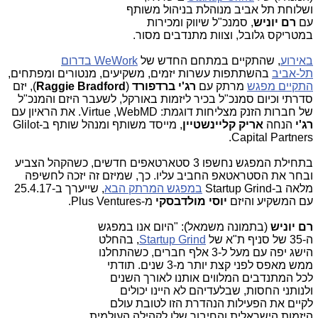
ושלוחת תל אביב מנוהלת בניהול משותף
עם
רם יוניש
, סמנכ"ל שיווק ומכירות
במטריקס גלובל, וצוות מתנדבים מסור.
באירוע
, שהתקיים במתחם החדש של
WeWork בדרום
תל-אביב
בהשתתפות עשרות יזמים, משקיעים, מנטורים ומפתחים,
התקיים
מפגש
מרתק עם
רג'י ברדפורד
(
Raggie Bradford
)
, יזם
סדרתי וכיום סמנכ"ל בכיר ליזמות באורקל, לשעבר היזם והמנכ"ל
של חברות הזנק מצליחות דוגמת:
Virtue ,WebMD
. את הראיון עם
רג'י
הנחה
אריק קליינשטיין
, מייסד משותף ומנהל שותף ב-Glilot
Capital Partners.
בתחילת המפגש נחשפו 3 סטארטאפים חדשים, כשהקהל הצביע
ובחר את הסטראטאפ החביב עליו. כך, שמיזם זה יזכה לחשיפה
מלאה ב-Startup Grind
במפגש המרתק
הבא
, שייערך ב-25.4.17
עם המשקיע והיזם
יוסי מולדבסקי
מ-
Plus Ventures
.
רם יוניש
(בתמונה מש
מאל): "היום אנו במפגש
ה-35 של סניף ת"א של
Startup Grind
, בהחלט
הישג יפה עם מעל ל-3 אלף חברים, כשהתחלנו
ממש מאפס לפני קצת יותר מ-3 שנים. תודתי
לכל המתנדבים המלווים אותנו לאורך השנים
ולנותני החסות, שבלעדיהם לא היינו יכולים
לקיים את הפעילות הנהדרת הזו לטובת עולם
היזמות הישראלית והחיבור שלו לקהילה העולמית.