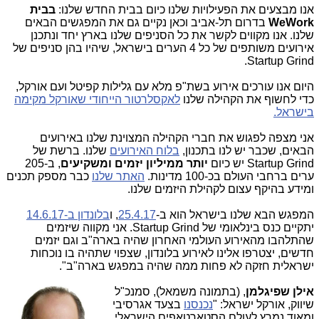
אנו מבצעים את הפעילויות שלנו כיום בבית החדש שלנו:
בבית
WeWork
בדרום תל-אביב וכאן נקיים גם את המפגשים הבאים
שלנו. אנו מקווים לקשר את כל הסניפים שלנו בארץ יחד ונתכנן
אירועים משותפים של כל 4 הערים בישראל, שיהיו בהן סניפים של
Startup Grind.
היום אנו עורכים אירוע בשת"פ מלא עם גלילות קפיטל ועם אורקל,
כדי לחשוף את הקהילה שלנו
לאקסלרטור הייחודי שאורקל מקימה
בישראל.
אני מצפה לפגוש את חברי הקהילה המצוינת שלנו באירועים
הבאים, שכבר יש לנו בתכנון,
בלוח האירועים
שלנו. ברשת של
Startup Grind יש כיום
יותר ממיליון יזמים ומשקיעים
, ב-205
ערים ברחבי העולם בכ-100 מדינות.
האתר שלנו
כבר מספק תכנים
ומידע בהיקף עצום לקהילת היזמים שלנו.
המפגש הבא שלנו בישראל הוא ב-
25.4.17
, ו
בלונדון ב-14.6.17
יתקיים כנס בינלאומי של Startup Grind. אני מקווה שיזמים
שהתלהבו מהאירוע העולמי האחרון שהיה בארה"ב וגם יזמים
חדשים, יצטרפו אלינו לאירוע בלונדון, שצפוי שתהיה בו נוכחות
ישראלית חזקה לא פחות ממה שהיה במפגש בארה"ב".
אילן שפיגלמן
, (בתמונה משמאל),
סמנכ"ל
שיווק, אורקל ישראל: "
נכנסנו
בצעד אגרסיבי
ומאוד נמרץ לעולם הסטארטאפים הישראלי.