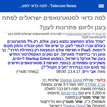
Telecom News - למה כדאי לסט...
למה כדאי לסטארטאפים ישראלים לפתח
בענן וליזום פתרונות לענן?
דף הבית
>>
חדשות סטארטאפים
>> למה כדאי לסטארטאפים ישראלים לפתח בענן
וליזום פתרונות לענן?
"עתיד עולם המחשוב נמצא בענן. אולם, רק 7% מהארגונים
בעולם עברו לגמרי לענן. כך שיש עוד המון עבודה והמון מקום
ליוזמות. PaaS זו תפיסת עולם הנמצאת רק בתחילת הדרך". כך
טוען רג'י ברדפורד מאורקל, יזם ומקים האקסלרטור החדש
בענן של אורקל בישראל,
במפגש Startup Grind ליזמים,
משקיעים ומפתחים. בנוסף, חשיפת 3 סטארטאפים חדשים
(מי מהם זכה בבחירת "חביב הקהל"?).
מאת:
אבי וייס
, 13.4.17, 08:00
בלעדי
: קהילת
Startup Grind
שלוחת
תל
אביב שנולדה
לפני מעל ל-3 שנים, נמצאת
בצמיחה מואצת, מונה כיום כבר למעלה
מ-3,200 איש (גם
בפייסבוק
), מיוזמתו
של
שחר מטורין
(בתמונה
משמאל)
.
כ"כ,
שחר מטורין
הוא הדירקטור
(המנהל) של
Startup Grind
בישראל,