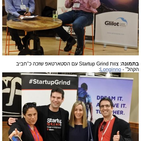
בתמונה
: צוות Startup Grind עם הסטארטאפ שזכה כ"חביב
הקהל" -
Longinno
: