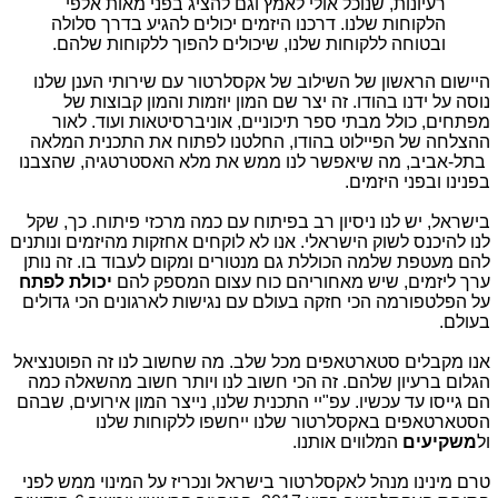
רעיונות, שנוכל אולי לאמץ וגם להציג בפני מאות אלפי
הלקוחות שלנו. דרכנו היזמים יכולים להגיע בדרך סלולה
ובטוחה ללקוחות שלנו, שיכולים להפוך ללקוחות שלהם.
היישום הראשון של השילוב של אקסלרטור עם שירותי הענן שלנו
נוסה על ידנו בהודו. זה יצר שם המון יוזמות והמון קבוצות של
מפתחים, כולל מבתי ספר תיכוניים, אוניברסיטאות ועוד. לאור
ההצלחה של הפיילוט בהודו, החלטנו לפתוח את התכנית המלאה
בתל-אביב, מה שיאפשר לנו ממש את מלא האסטרטגיה, שהצבנו
בפנינו ובפני היזמים.
בישראל, יש לנו ניסיון רב בפיתוח עם כמה מרכזי פיתוח. כך, שקל
לנו להיכנס לשוק הישראלי. אנו לא לוקחים אחזקות מהיזמים ונותנים
להם מעטפת שלמה הכוללת גם מנטורים ומקום לעבוד בו. זה נותן
ערך ליזמים, שיש מאחוריהם כוח עצום המספק להם
יכולת לפתח
על הפלטפורמה הכי חזקה בעולם עם נגישות לארגונים הכי גדולים
בעולם.
אנו מקבלים סטארטאפים מכל שלב. מה שחשוב לנו זה הפוטנציאל
הגלום ברעיון שלהם. זה הכי חשוב לנו ויותר חשוב מהשאלה כמה
הם גייסו עד עכשיו. עפ"יי התכנית שלנו, נייצר המון אירועים, שבהם
הסטארטאפים באקסלרטור שלנו ייחשפו ללקוחות שלנו
ול
משקיעים
המלווים אותנו.
טרם מינינו מנהל לאקסלרטור בישראל ונכריז על המינוי ממש לפני