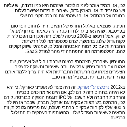
לכן, אני תמיד אומר ליזמים לזכור, שיזמות היא כמו נדנדה, יש עליות
ויש גם ירידות. אני מאמין גדול, שאחרי הירידות אפשר לעלות
בחזרה על המסלול. אני הגשמתי את זה בכל הקריירה שלי.
הפינה, שמצאנו בגלגול החדש של המיזם, היה לתחום הפרסום
בפייסבוק, שהיה אז בתחילת דרכו. זה היה כאמור פתרון למנהלי
שיווק. אפל חיפשו ב-2009 כניסה לעולם הזה ולכן הם הפכו להיות
לקוח גדול שלנו. בהמשך, יצרנו פלטפורמה לכל הרשתות
החברתיות עם כל רמות האבטחה והכלים, שמנהלי שיווק זקוקים
להם. הפלטפורמה הזו התפתחה די מהר למודל SaaS.
מהניסיון שצברתי, הצמחתי במיזם שכבת ניהול של צעירים, שהיו
אמנם עם פחות ניסיון אבל עם יותר שאיפות ותשוקה להצליח.
הצעירים צמחו עם הרשתות החברתיות ולא היה צריך ללמד אותם
מה זו רשת חברתית ובשביל מה זה טוב.
ב-2012
נרכשנו ע"י אורקל
. זה היה צעד לא אופייני לאורקל, כי היא
לא היתה בתחום הזה קודם לכן. אנו היינו אז מרוכזים בבניית
והרחבת החברה ולא חשבנו על IPO דוגמת הנפקה בבורסה. קודם
לכן, התחלנו בשותפות עסקית עם אורקל, חברה, שכבר אז היו לה
כ-400 אלף לקוחות עסקיים ברחבי העולם, עם פריסה גלובלית, וזה
התאים לשאיפות הגידול שלנו. מהשותפות העסקית זה התגלגל
לרכישה.