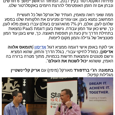
פתיחת האקסלרטור בקיץ 2017. המחזור הראשון יימשך 6 חודשים
ונבחן אם זה הזמן האופטימלי להרצת היזמים באקסלרטור שלנו.
ממה שאני רואה ומאמין, העתיד של אורקל ושל כל תעשיית
המחשוב נמצא בענן. אנו עוזרים ומניעים את הלקוחות שלנו במסע
שלהם לענן. אולם, רק 7% מהארגונים בעולם עברו באופן מלא לענן.
כך, שיש כאן עוד המון עבודה. גישות בענן דוגמת PaaS נמצאות
בתחילת הדרך ורק כעת הן תופסות תאוצה. כך, שיש בענן עוד המון
פוטנציאל של גדילה והמון מקום ליזמות.
אני לוקח באופן אישי דוגמה ממציא דגול
אדיסון
ׁׁׁׁ(
תומאס אלווה
אדיסוןׂ
), כמודל לחיקוי עבורי, בגלל הדרך והחזון, שהוא המציא
ורשם פטנטים והמצאות חדשות בכמויות, מתוך מטרה ברורה בה
האמין, ששהוא
יכול לשנות את העולם
".
בתמונה
:
רג'י ברדפורד
מאורקל (מימין) עם
אריק קליינשטיין
מגלילות קפיטל: