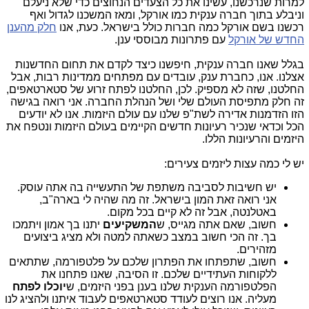
למרות שנרכשנו, עשינו את כל הצעדים הנחוצים כדי שלא ניעלם
וניבלע בתוך חברה ענקית כמו אורקל, ומאז המשכנו לגדול ואף
רכשנו בשם אורקל כמה חברות כולל בישראל. כעת, אנו
חלק מהענן
החדש של אורקל
עם פתרונות מבוססי ענן.
בגלל שאנו חברה ענקית, חיפשנו כיצד לקדם את תחום החדשנות
אצלנו. אנו, כחברת ענק, עובדים עם מפתחים ממדינות רבות, אבל
החלטנו, שזה לא מספיק. לכן, החלטנו לפתח זרוע של סטארטאפים,
זה חלק מתפיסת העולם שלי ושל הנהלת החברה. אני רואה בגישה
הזו הזדמנות אדירה לשת"פ שלנו עם עולם היזמות. אנו לא יודעים
הכל וכדאי שנכיר רעיונות חדשים הקיימים בעולם היזמות ונטפח את
היזמים והרעיונות הללו.
יש לי כמה עצות ליזמים צעירים:
יש חשיבות לסביבה משתפת של התעשייה בה אתה עוסק.
אני רואה זאת המון בישראל. זה מה שהיה לי בארה"ב,
באטלנטה, אבל זה לא קיים בכל מקום.
חשוב, שאם אתה מגייס, ש
המשקיעים
יתנו בך אמון ויתמכו
בך. זה הכי חשוב במצב כשאתה למטה ולא מציג ביצועים
מזהירים.
חשוב, שתפתחו את הפתרון שלכם על פלטפורמה, שתתאים
ללקוחות העתידיים שלכם. זו הסיבה, שאנו פתחנו את
הפלטפורמה הענקית שלנו בענן בפני היזמים, ש
יוכלו לפתח
מעליה. אנו רוצים לעודד סטארטאפים לעבוד איתנו ולהציג לנו