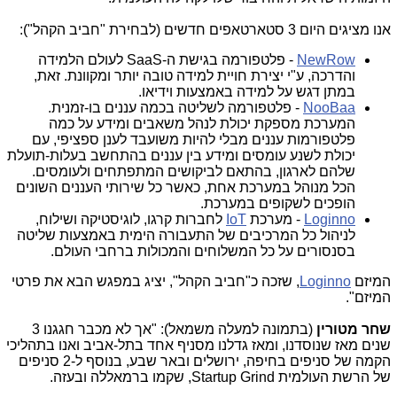
אנו מציגים היום 3 סטארטאפים חדשים (לבחירת "חביב הקהל"):
NewRow
- פלטפורמה בגישת ה-SaaS לעולם הלמידה
והדרכה, ע"י יצירת חויית למידה טובה יותר ומקוונת. זאת,
במתן דגש על למידה באמצעות וידיאו.
NooBaa
- פלטפורמה לשליטה בכמה עננים בו-זמנית.
המערכת מספקת יכולת לנהל משאבים ומידע על כמה
פלטפורמות עננים מבלי להיות משועבד לענן ספציפי, עם
יכולת לשנע עומסים ומידע בין עננים בהתחשב בעלות-תועלת
שלהם לארגון, בהתאם לביקושים המתפתחים ולעומסים.
הכל מנוהל במערכת אחת, כאשר כל שירותי העננים השונים
הופכים לשקופים במערכת.
Loginno
- מערכת
IoT
לחברות קרגו, לוגיסטיקה ושילוח,
לניהול כל המרכיבים של התעבורה הימית באמצעות שליטה
בסנסורים על כל המשלוחים והמכולות ברחבי העולם.
המיזם
Loginno
, שזכה כ"חביב הקהל", יציג במפגש הבא את פרטי
המיזם".
שחר מטורין
(בתמונה למעלה משמאל): "אך לא מכבר חגגנו 3
שנים מאז שנוסדנו, ומאז גדלנו מסניף אחד בתל-אביב ואנו בתהליכי
הקמה של סניפים בחיפה, ירושלים ובאר שבע, בנוסף ל-2 סניפים
של הרשת העולמית Startup Grind, שקמו ברמאללה ובעזה.