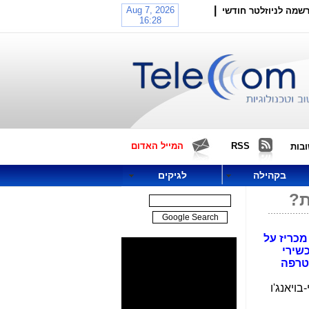
|
שמה לניוזלטר חודשי
RSS
המייל האדום
בות
בקהילה
לגיקים
ת?
כריז על
שירי
צטרפה