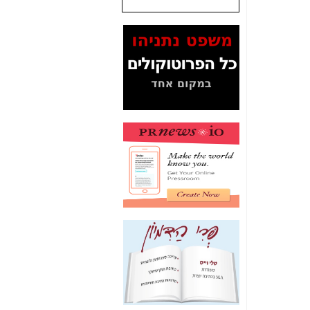
המסמכים בנושא בזק-
Yes (תיק 4000)
מוכיחים "תפירת תיק"
לאיש הלא נכון! -
כאן
עובדות ומסמכים
המוסתרים מהציבור:
האם ביבי כשר
תקשורת עזר לקב'
בזק? -
כאן
מה מקור ה-Fake
News שהביא לתפירת
תיק לביבי והעלמת
החשודים הנכונים -
כאן
אחת הרגליים של "תיק
4000 התפור"
התמוטטה היום
בניצחון (כפול) של בזק
-
כאן
איך כתבות מפנקות