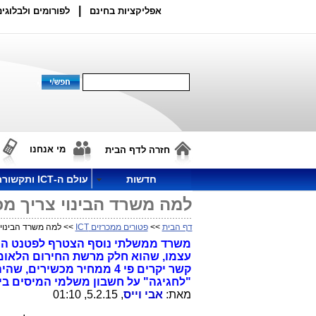
|
אפליקציות בחינם
לפורומים ולבלוגים
מי אנחנו
חזרה לדף הבית
חדשות
עולם ה-ICT ותקשורת
למה משרד הבינוי צריך מ
דף הבית
>>
פטורים ממכרזים ICT
>> למה משרד הבינוי 
משרד ממשלתי נוסף הצטרף לפטנט החדש
עצמו, שהוא חלק מרשת החירום הלאומי
קשר יקרים פי 4 ממחיר מכש
"לחגיגה" על חשבון משלמי המיסים בי
מאת:
אבי וייס
, 5.2.15, 01:10