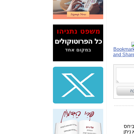
2" על תעלולי השר
משה כחלון -
כאן
המשך חשיפת הבלוף
ששמו "מהפיכת
הסלולר" ואיך מסרסים
את הנתונים לציבור -
כאן
סיכום ביקור בסיליקון
ואלי - למה 3 הגדולות
משקיעות ומפתחות
באותם תחומים -
כאן
שלמה פילבר (עד
לאחרונה מנכ"ל משרד
התקשורת) - עד
מדינה? הצחקתם
אותי! -
כאן
"יש אפליה בחקירה"?
חשיפה: למה השר
משה כחלון לא נחקר
עד היום? -
כאן