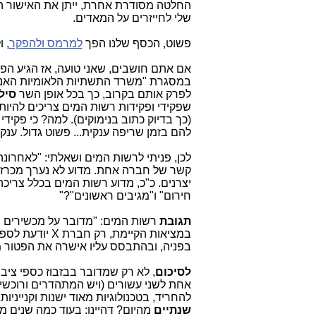
החלטה מסודרת אחרת, ייתן את האישור הז
שלי לחייזרים על המאדים.
פשוט, הכסף שלנו הפך
למרמס ולהפקר
, 
אם אתם חושבים, שאני טועה, אז הגיע הפ
במסגרת "משרד התשתיות הלאומיות האנרגיה
לפרק אותם בקרוב, כך בכל אופן השר
סיל
שפקידי ופקידות רשות המים צריכים להיו
(כך בדיוק כתוב בנימוקים). למה? כי פקיד
להם בזמן שריפה ענקית... פשוט גדול. ענק.
לכן, פניתי לרשות המים ושאלתי: "לאחרו
קשר של חברה אחת. מדוע לא נערך מכרז?
יצרנים. כ"כ, מדוע רשות המים בכלל צרי
חירום" ו"מגיבים ראשונים"?"
תגובת
רשות המים: "מדובר על מכשירים י
במציאות הקיימ
בפניה, ובהתבסס עליו אישרה את הפטור מ
לסיכום
, לא רק שמדובר בבזבוז כספי ציב
אחת לשני עשורים (ויש המתהדרים ורוכשי
להחריד, בטכנולוגיות מאוד ישנות וקנייניו
שנתיים
מהיום? דהיינו: בעוד כמה שנים מ