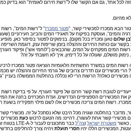
ה לכל אחד, גם אם הקשר שלו ל"רשת חירום לאומית" הוא בדיוק כמ
ולא מהיום.
טור הבא ממכרז למכשירי קשר, "
פטור ממכרז
" ל"רשות המים", רשות
 והמים", ועוסקת בפיקוח על תאגידי המים והביוב העירוניים (שעו
בן שלום
טוען ומכריז בכל מקום). בנימוקים לפטור בסיפור כאן, מופיע 
ת בקשר עם כוחות החירום וההצלה בזמן שריפות ענק, דוגמת השריפה
י רשות המים מפקחים על המים, שהכבאים ("לוחמי אש") ופיקוד העורף 
 נימוק מושלם, שעולה על כל דימיון. איך לא חשבתי על זה?
נה רשות המים במשרד התשתיות הלאומיות הוציאה פטור ממכרז לרכי
 הרי מכשירים עם תדרים צרובים של גורמי החירום וההצלה יש מכמ
כה מכשירים כאלה? הרשות הרי לא נכללה בהחלטת הממשלה בעניין "גו
יעודיים לטובת רשת קשר חרום של פיקוד העורף. על פי בדיקת רשות 
ת, רק חברת X יודעת לספק את המכשירים הספציפיים הנדרשים. ועדת המכרזים בחנה את 
מכרז. רשות המים צריכה מכשירים אלו לשם מילוי תפקידיה בשעת חי
ור, מדובר בהחלטה שגויה מכל היבט שלא נסתכל על זה. מכשירי קשר
ם מכשירי קשר אחת לעשור). דהיינו: מה הטעם לרכוש
כעת
מכשירים 
ת, כאשר
משטרת ישראל
ו
צה"ל
כבר מתכוננים לעבור ל-LTE-A בטווח זמן של
עטות, המכשירים הללו יהיו
חסרי תועלת
ויהיה צורך להחליפם בחדשים