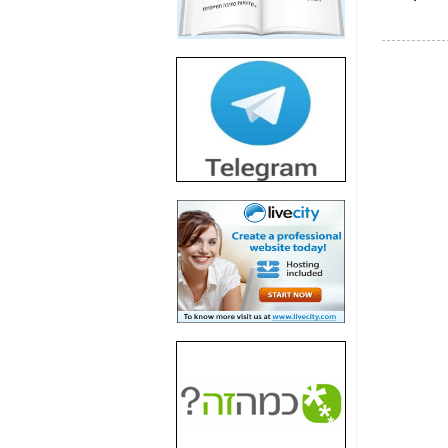
חשיפת חשד לשחיתות
הדומה לזו של "תיק
4000" אך בתחום
הסלולר -
כאן
חשיפת מה שלא
רוצים שתדעו בעניין
פריסת אנלימיטד
(בניחוח בלתי נסבל) -
כאן
חשיפה: איוב קרא
אישר לקבוצת סלקום
בדיוק מה שביבי אישר
ל-Yes ולבזק -
כאן
האם השר איוב קרא
היה צריך בכלל לחתום
על האישור, שנתן
לקבוצת סלקום? -
כאן
האם ביבי וקרא קבלו
בכלל תמורה עבור
ההטבות הרגולטוריות
שנתנו לסלקום? -
כאן