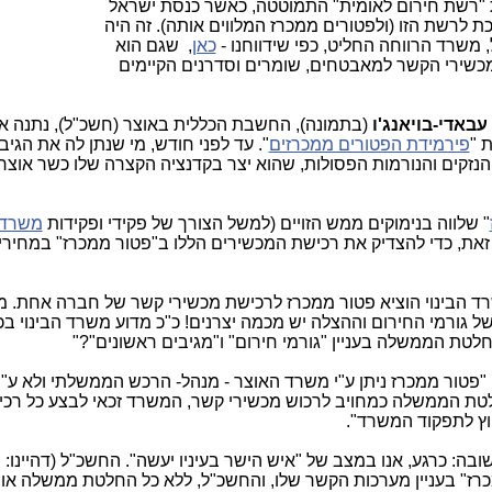
 "רשת חירום לאומית" התמוטטה, כאשר כנסת ישראל
ת לרשת הזו (ולפטורים ממכרז המלווים אותה). זה היה
משרד הרווחה החליט, כפי שידווחנו -
כאן
, שגם הוא
מכשירי הקשר למאבטחים, שומרים וסדרנים הקיימים
עבאדי-בויאנג'ו
(בתמונה), החשבת הכללית באוצר (חשכ"ל), נתנה א
 "
פירמידת הפטורים ממכרזים
". עד לפני חודש, מי שנתן לה את הגיבו
הנזקים והנורמות הפסולות, שהוא יצר בקדנציה הקצרה שלו כשר אוצר,
" שלווה בנימוקים ממש הזויים (למשל הצורך של פקידי ופקידות
משרד ה
 זאת, כדי להצדיק את רכישת המכשירים הללו ב"פטור ממכרז" במחירי
ד הבינוי הוציא פטור ממכרז לרכישת מכשירי קשר של חברה אחת. מ
ל גורמי החירום וההצלה יש מכמה יצרנים!
כ"כ מדוע משרד הבינוי בכ
טת הממשלה בעניין "גורמי חירום" ו"מגיבים ראשונים"?"
"
פטור ממכרז ניתן ע"י משרד האוצר - מנהל- הרכש הממשלתי ולא ע"
חלטת הממשלה כמחויב לרכוש מכשירי קשר, המשרד זכאי לבצע כל רכ
וץ לתפקוד המשרד".
בה: כרגע, אנו במצב של "איש הישר בעיניו יעשה". החשכ"ל (דהיינו:
מ
מכרז" בעניין מערכות הקשר שלו, והחשכ"ל, ללא כל החלטת ממשלה או 