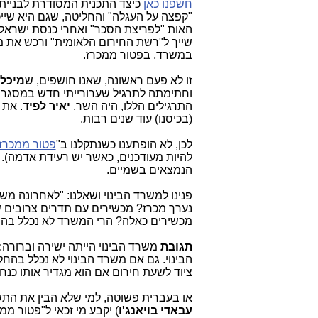
חשפנו כאן
כיצד התכנית המסודרת לבניית
"קפצה על העגלה" והחליטה, שגם היא שייכ
האות "לפריצת הסכר" ואחרי כנסת ישראל, 
שייך ל"רשת החירום הלאומית" ורכש את 
במשרד, בפטור ממכרז.
זו לא פעם ראשונה, שאנו חושפים, ש
מיכל 
וחתימתה לתרגיל שערורייתי חדש במסגרת
התרגילים הללו, היה השר,
יאיר לפיד
. את 
(בכיסנו) עוד שנים רבות.
לכן, לא הופתענו כשנתקלנו ב"
פטור ממכרז
להיות מעודכנים, כאשר יש רעידת אדמה).
הנמצאים בשמיים.
פנינו למשרד הבינוי ושאלנו: "
לאחרונה משר
נערך מכרז? מכשירים עם תדרים צרובים ש
מכשירים כאלה? הרי המשרד לא נכלל בהחל
תגובת
משרד הבינוי הייתה ישירה וברורה: 
הבינוי. גם אם משרד הבינוי לא נכלל בה
ציוד לשעת חירום אם הוא מגדיר אותו כנח
או בעברית פשוטה, למי שלא הבין את התשו
עבאדי בויאנג'ו
) יקבע מי זכאי ל"פטור מ