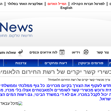
|
|
|
|
לפורטל חברות הקהילה
המייל האדום
אפלקציות האתר בסלולר
הר
English
צור קשר
וידיאו
לוח אירועים וכנסים
שאלות ותשו
פורומים וביטקוין
דעות ומחקרים
צרכנות
כשירי קשר יקרים של רשת החירום הלאומי
צריך מכשירי קשר יקרים של רשת החירום הלאומית?
 לעקוף את הצורך בקיום מכרזים: כל גוף ממלכתי וממשלתי מ
ת ורוכש מכשירי קשר לשומרים ולמאבטחים אצלו בלי מכרז, מכ
ירים, שהיה יכול לקבל במכרז. אם לא די במשרד הבינוי, גם רשות המים ה
שראל.