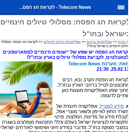
Telecom News - לקראת חג הפס...
קראת חג הפסח: מסלולי טיולים חינמיים
ישראל ובחו"ל
 הבית
>>
אפליקציות בחינם
>>
אפליקציות בחינם לטיולים
>> לקראת חג הפסח: מסלולי
ולים חינמיים בישראל ובחו"ל
קראת חג הפסח יש שפע של יישומים חינמיים לסמארטפונים
לטאבלטים, לקביעת מסלולי טיולים בארץ ובחו"ל!
את: מערכת Telecom News
25.02.13, 21:3
קראת חג הפסח הקרב ובא, רבים
תכונננים לטייל ברחבי הארץ ובחו"ל.
תוך שפע האפליקציות מוצגות כאן
תיים לדוגמה:
.
מידע למטייל
. אפליקציה חינמית של
שרד החוץ לאייפון ולשאר מוצרי אפל,
קבלת מידע על מדינות, המלצות, פרטי
תקשרות לנציגויות ישראל בעולם וכללי התנהגות מומלצים בשגרה
במצבי מצוקה בחו"ל. מדובר במידע חיוני ושימושי לאזרחים ישראלים