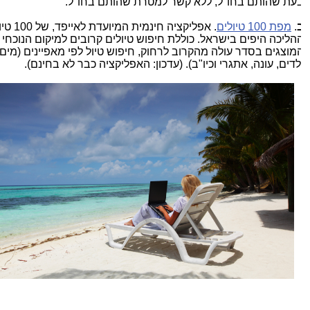
עת שהותם בחו"ל, ללא קשר למטרת שהותם בחו"ל.
.
מפת 100 טיולים
. אפליקציה חינמית המיועדת לאייפד, של 100 טיול
הליכה היפים בישראל. כוללת חיפוש טיולים קרובים למיקום הנוכחי
מוצגים בסדר עולה מהקרוב לרחוק, חיפוש טיול לפי מאפיינים (מים,
לדים, עונה, אתגרי וכיו"ב). (עדכון: האפליקציה כבר לא בחינם).