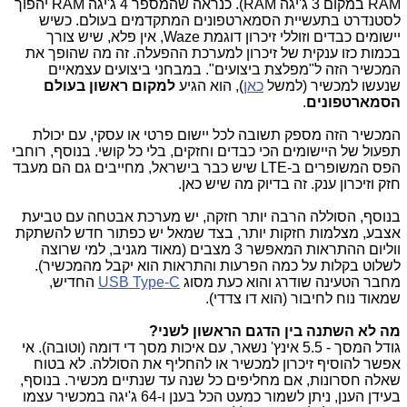
RAM במקום 3 ג'יגה RAM). כנראה שהמספר 4 ג'יגה RAM יהפוך
לסטנדרט בתעשיית הסמארטפונים המתקדמים בעולם. כשיש
יישומים כבדים וזוללי זיכרון דוגמת Waze, אין פלא, שיש צורך
בכמות כזו ענקית של זיכרון למערכת ההפעלה. זה מה שהופך את
המכשיר הזה ל"מפלצת ביצועים". במבחני ביצועים עצמאיים
שנעשו למכשיר (למשל
כאן
), הוא הגיע
למקום ראשון בעולם
הסמארטפונים
.
המכשיר הזה מספק תשובה לכל יישום פרטי או עסקי, עם יכולת
תפעול של היישומים הכי כבדים וחזקים, בלי כל קושי. בנוסף, רוחבי
הפס המשופרים ב-LTE שיש כבר בישראל, מחייבים גם הם מעבד
חזק וזיכרון ענק. זה בדיוק מה שיש כאן.
בנוסף, הסוללה הרבה יותר חזקה, יש מערכת אבטחה עם טביעת
אצבע, מצלמות חזקות יותר,
בצד שמאל יש כפתור חדש להשתקת
ווליום ההתראות המאפשר 3 מצבים (מאוד מגניב, למי שרוצה
לשלוט בקלות על כמה הפרעות והתראות הוא יקבל מהמכשיר).
מחבר הטעינה שודרג והוא כעת מסוג
USB Type-C
החדיש,
שמאוד נוח לחיבור (הוא דו צדדי).
מה לא השתנה בין הדגם הראשון לשני?
גודל המסך - 5.5 אינץ' נשאר, עם איכות מסך די דומה (וטובה). אי
אפשר להוסיף זיכרון למכשיר או להחליף את הסוללה. לא בטוח
שאלה חסרונות, אם מחליפים כל שנה עד שנתיים מכשיר. בנוסף,
בעידן הענן, ניתן לשמור כמעט הכל בענן ו-64 ג'יגה במכשיר עצמו