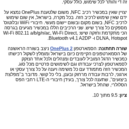
זה די והותר לכל שימוש, כולל עסקי.
יצויין שאין במכשיר רכיב NFC, משום שלטענת OnePlus נמצא על
ידם שאין שימוש לרכיב הזה. בכל מקרה, בישראל, אין שום שימוש
לרכיב NFC, בשום מקום ובשום יישום מעשי. חיבורי WiFi ובלוטוס'
מספקים כל צורך שיש. שני הרכיבים הללו במכשיר מגיעים בגרסה
הכי מתקדמת וחזקה שיש:
Wi-Fi 802.11 a/b/g/n/ac, Wi-Fi Direct,
DLNA, Hotspot ו- Bluetooth v4.1 A2DP.
שורה תחתונה
: הסמארטפון
OnePlus 2
ניצב בשורה הראשונה
של הסמארטפונים הקיימים כיום בישראל ומומלץ לשקול רכישתו
כמכשיר הדגל המוביל לעובדים ומנהלים ולכל אחד הנזקק
לסמארטפון לצרכי עבודתו וגם לשימושים פרטיים מכל סוג.
המכשיר הזה מתמודד עם כל משימה ויענה על כל צורך עסקי או
ארגוני, לרבות עבודה מרחוק ובענן, בלי כל קושי. מדובר ב"מפלצת
ביצועים", שתענה לכל צורך, בעידן חיבורי ה-LTE רחבי הפס
הסלולרי, שהחל בישראל
.
ציון
: 9.5 מתוך 10.