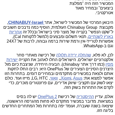
המכשיר הזה היה "מפלצת
ביצועים" ובמחיר מאוד
אטרקטיבי.
,
CHINABUY-Israel
היבואן המרכזי של המכשיר לישראל,
אתר
מקבוצת
Chinabuy Group
העולמית, הוסיף כמה נדבכים חשובים
ל"שקט הנפשי" בקנייה של מוצר סיני בישראל ובכלל זה
אחריות
בארץ לשנתיים
, תנאי תשלום ומבצעים (למשל ללקוחות Cal),
אפשרות לטרייד-אין ורמת שירות ברמה גבוהה, לרבות של 24X7
וגם ב-WhatsApp.
לכן, לא פלא,
שהחלה ירידה תלולה
של רכישה מאתרי סחר
אלקטרוניים ישראלים. הישראלים החלו לאהוב את הקנייה
ישירות
מסין
(כמו דרך אתר chinabuy). הבעיה היחידה, שניצבת כיום מול
היצרנים הסיניים הצעירים של OnePlus היא: רבים החלו לחקות
אותם ולצאת במכשירים מתקדמים ובמחירים דומים. בתחרות הזו
אפשר למצוא את:
Asus
,
Xiomi
,,
וואווי
, LG, HTC, מייזו ועוד. כולם
יצאו לשוק עם תקציבי שיווק אדירים, עם פרזנטורים מוכרים, כדי
לקדם את התחרות בשוק הזה.
אולם, עדיין
ההיסטריה
של רכישת
OnePlus 2
יש לה בסיס
במציאות. מדובר במכשיר מתקדם לא פחות מהגרסה הראשונה,
שיצאה בשנה שעברה, ועומד יפה בתחרות מול המתחרים החדשים
בליגה הזו.