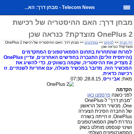
Telecom News - מבחן דרך: הא...
מבחן דרך: האם ההיסטריה של רכישת
OnePlus 2 מוצדקת? כנראה שכן
דף הבית
>>
לגיקים
>>
גאדג'טים
>> מבחן דרך: האם ההיסטריה של רכישת OnePlus 2
מוצדקת? כנראה שכן
למרות שהתחרות בתחום הסמארטפונים המתקדמים
(והיחסית זולים) התגברה בחודשים האחרונים, עדיין OnePlus
2 מצדיק את ההיסטריה, שקמה בשווקים, כדי להשיג את
המכשיר הזה. מדובר במכשיר מעולה, עם אחריות לשנתיים. זו
רכישה כדאית.
מאת:
אבי וייס
, 28.8.15, 07:30
הקדמה
לפני כשנה
פרסמנו כאן
"מבחן דרך" ל-OnePlus
One, מכשיר הדגל הראשון
של החברה הסינית הצעירה
OnePlus. זו הייתה בשורה
נהדרת לשוק הסמארטפונים
ושינוי קונספט מוחלט בשוק
הסמארטפונים העולמי.