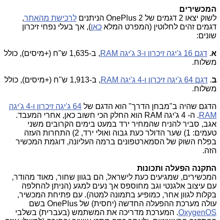
המכשירים
לשוק יצאו 2 דגמים של OnePlus 2 הניתנים
לרכישת מהאתר
,
דגמים זהים לחלוטין (המפרט המלא
כאן
), אך בעלי נפחי זיכרון
שונים:
א
.
דגם 16 ג'יגה זיכרון ו-3 ג'יגה RAM
, ב-1,635 ש"ח (+מיסים), כולל
משלוח.
ב
.
דגם 64 ג'יגה זיכרון ו-4 ג'יגה RAM
, ב-1,913 ש"ח (+מיסים), כולל
משלוח.
הדגם שהיה ב"מבחן הדרך" הוא הדגם של
64 ג'יגה זיכרון ו-4 ג'יגה
RAM
. ה- 4 ג'יגה RAM הוא החלק הכי חשוב כאן, אחרי המעבד.
אגב, סביר להניח שהמחיר ירד במעט בימים הקרובים משני
טעמים: 1) שער הדולר כעת גבוה ואולי ירד, 2) התחרות העזה
בפלח השוק של הסמארטפונים ברמה העליונה, דוגמת המכשיר
הזה.
התקנה הפעלה ותכונות
המכשירים, שמגיעים כעת לישראל, הם בגוון שחור, מאוד מהודר,
עם עיצוב אלגנטי וגב מחוספס אך נעים למגע (הניתן להחלפה
בקלות לגוון אחר, כמופיע בתמונה למטה). עם פתיחת המכשיר,
עולה מערכת ההפעלה החדשה (יחסית) של OnePlus בשם
OxygenOS
. המערכת מדריכה את המשתמש (בעברית) בשלבי