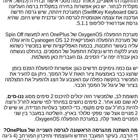
ההתקנה הראשוניים, ולאחר כמה מסכי אישור ובחירה (למשל: איזה
מקלדת לבחור. יש כאן אפשרות בחירה במקלדת ברמה העליונה
בשם SwiftKey Keyboard) המערכת זיהתה, שיש גרסה חדשה
ועדכנה את עצמה אוטומטית לגרסה הכי עדכנית שיש היום, שהיא
גרסת אנדרואיד לוליפופ 5.1.1.
מערכת ההפעלה OxygenOS של OnePlus היא למעשה Spin Off
של מערכת ההפעלה האמריקאית Cyanogen OS 12 והיא עולה
עליה בעושר התכונות, בכמות האפליקציות שיש במכשיר כשהוא
מגיע ללקוח חדש ובקלות התפעול של המסכים. בהחלט נעשתה
כאן עבודה יפה ע"י הסינים. גם העברית כאן מושלמת.
יש גם כמה גימיקים חדשים כגון: אפשרות להפעלת הפנס בזמן
שהצג כבוי באמצעות ציור האות V על המסך. ניתן גם להעיר את
המכשיר בהקשה כפולה עם האצבע על הצג ולהפעיל את המצלמה
בציור של עיגול על המסך הכבוי.
תשומת לב, שלמכשיר הזה יכולים להיכנס 2 סימים מסוג
ננו-סים
,
לא שום סוג אחר. 2 סימים נחוצים במיוחד למי שיוצא לחו"ל ורוצה
להיות בחו"ל עם סים מקומי, כדי לחסוך בעלויות הנדידה, או שיש לו
2 מנויים אצל שני ספקי סלולר בארץ. השליטה במעבר בין שני
המנויים מאוד קלה, במערכת ההפעלה OxygenOS.
מה השתנה מהגרסה הראשונה לגרסה השנייה של OnePlus?
די הרבה. בעיקר המעבד החדש והעוצמתי והזיכרון המורחב (4 ג'יגה