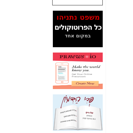
שנתנו לסלקום? -
כאן
המסמכים בנושא בזק-
Yes (תיק 4000)
מוכיחים "תפירת תיק"
לאיש הלא נכון! -
כאן
עובדות ומסמכים
המוסתרים מהציבור:
האם ביבי כשר
תקשורת עזר לקב'
בזק? -
כאן
מה מקור ה-Fake
News שהביא לתפירת
תיק לביבי והעלמת
החשודים הנכונים -
כאן
אחת הרגליים של "תיק
4000 התפור"
התמוטטה היום
בניצחון (כפול) של בזק
-
כאן
איך כתבות מפנקות