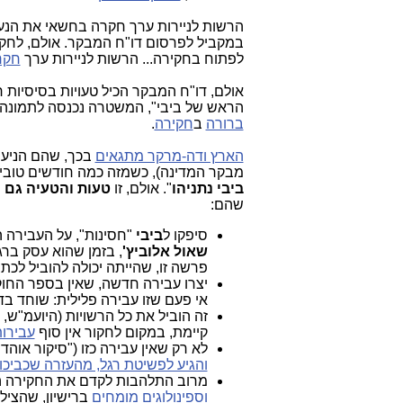
הרשות לניירות ערך חקרה בחשאי את הנ
במקביל לפרסום דו"ח המבקר. אולם, לחקי
לפתוח בחקירה... הרשות לניירות ערך
חקרה
אולם, דו"ח המבקר הכיל טעויות בסיסיות ר
הראש של ביבי", המשטרה נכנסה לתמונה א
ברורה
ב
חקירה
.
הארץ ודה-מרקר מתגאים
בכך, שהם הניעו 
מבקר המדינה), כשמזה כמה חודשים טו
ביבי נתניהו
". אולם, זו
טעות והטעיה גם 
שהם:
סיפקו ל
ביבי
"חסינות", על העבירה ה
שאול אלוביץ'
, בזמן שהוא עסק ברג
פרשה זו, שהייתה יכולה להוביל לכת
יצרו עבירה חדשה, שאין בספר החוק
אי פעם שזו עבירה פלילית: שוחד בד
זה הוביל את כל הרשויות (היועמ"ש
קיימת, במקום לחקור אין סוף
עבירות
לא רק שאין עבירה כזו ("סיקור אוה
והגיע לפשיטת רגל, מהעזרה שכביכו
מרוב התלהבות לקדם את החקירה המ
וספינולוגים מומחים
ברישיון, שהציל