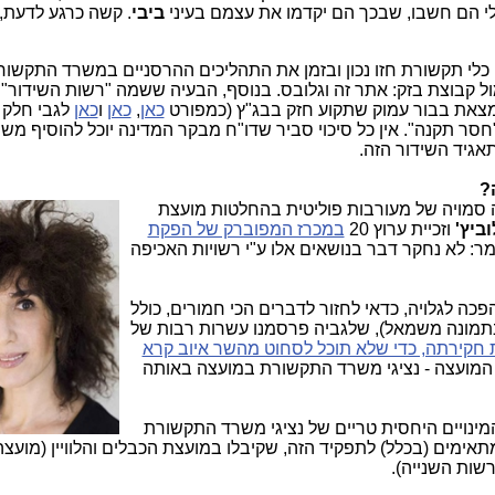
לי הם חשבו, שבכך הם יקדמו את עצמם בעיני
ביבי
. קשה כרגע לדעת,
 כלי תקשורת חזו נכון ובזמן את התהליכים ההרסניים במשרד התקשור
ול קבוצת בזק: אתר זה וגלובס. בנוסף, הבעיה ששמה "רשות השידור
נמצאת בבור עמוק שתקוע חזק בבג"ץ (כמפורט
כאן
,
כאן
ו
כאן
לגבי חלק 
סר תקנה". אין כל סיכוי סביר שדו"ח מבקר המדינה יוכל להוסיף מש
תאגיד השידור הזה.
?
ה
סמויה של מעורבות פוליטית בהחלטות מועצת
ביץ'
וזכיית ערוץ 20
במכרז המפוברק של הפקת
מר: לא נחקר דבר בנושאים אלו ע"י רשויות האכיפה
ה לגלויה, כדאי לחזור לדברים הכי חמורים, כולל
מונה משמאל), שלגביה פרסמנו עשרות רבות של
חקירתה, כדי שלא תוכל לסחוט מהשר איוב קרא
י המועצה - נציגי משרד התקשורת במועצה באותה
ינויים היחסית טריים של נציגי משרד התקשורת
תאימים (בכלל) לתפקיד הזה, שקיבלו במועצת הכבלים והלוויין (מועצה
שות השנייה).