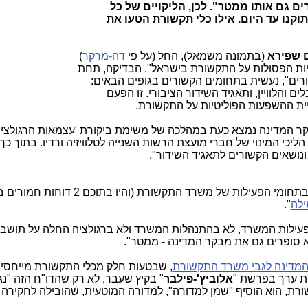
 גם אותו ממטר". לכן, הליקויים של כל
קנו עד היום. אילו כלי תקשורת הטעו את
ם שפירא
(בתמונה משמאל), החל (על פי
דה-מרקר
)
ות הפסולות על התקשורת בישראל". הבדיקה, תחת
ים", נעשית בתחומים הקשורים בגופים הבאים:
ים והלוויין, ותאגיד השידור הציבורי. זו הפעם
יית ההשפעות הפוליטיות על התקשורת.
 המדינה נמצא כעת במהלכה של משימת ביקורת 'עצמאות הרגולצי
ליכי המינוי של חברי מועצת הרשות השנייה לטלוויזיה ורדיו. בתוך כך
ונושאים הקשורים לתאגיד השידור".
כל דוח"ות מבקר המדינה בעשור האחרון, בתחומי הפעילות של משרד התקשורת (
ילה
".
 בפעילות המשרד, לא בהתנהלות המשרד ולא ברגולציה החלה על תושבי
סופרים גם את מבקר המדינה - ממטר".
המדינה לגבי משרד התקשורת
, שבטעות חלק מכלי התקשורת מייחסים
ות ערך בפרשת "
אלוביץ'-פילבר
" בקיץ שעבר, לא רק שהדו"ח הזה "נ
ת, הוא הוסיף "שמן למדורה", למדורה המוטעית, שהובילה לחקירה 