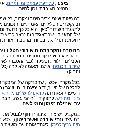
ביצעו
,
על דעת עצמם ומיוזמתם
. או
המצב העובדתי נכון להיום.
במציאות שאני מכיר היטב ומקרוב, רק שני
ובהקשרים הפליליים האמיתיים והנכונים מ
לתאגיד השידור "כאן" היא כל כך נדושה ו
של התאגיד), שהתאגיד הזה נראה כרגע כ"ח
ידוע ושניתן לתקנו בטווח זמן סביר, אודות 
מה טרם נחקר בתחום שידורי הטלוויזיה
בזמנו ידענו, שמבקר המדינה החל בחקיר
הכבלים והלוויין, ובעיקר לגבי ההטבות ל
אלו
שידורי הכנסת
. אולם, מאומה לא קרה (כלו
והחוק).
בכל מקרה, עכשיו, שהבדיקה של המבקר הפכ
לחלקם של היו"ר, ד"ר
יפעת בן חי שגב
(בת
חשיפות ולאחרונה
קראנו להשלים מהר את 
מינוי מחודש
, לתפקיד יו"ר המועצה, וחבר
עת:
שמילה מימון
ו
תמי לשם
.
במקביל, יש צורך ציבורי דחוף
לבטל
את המ
במועצה (
נתי שוברט
ו
אשר
ביטון
), שלא מ
היה צריך לפרק
ולאחד אותה עם מועצת הר