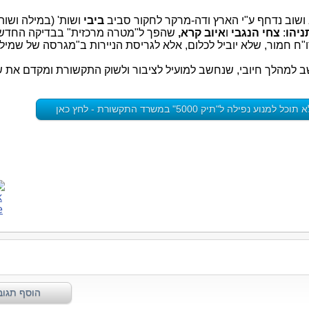
 ושוב נדחף ע"י הארץ ודה-מרקר לחקור סביב
ביבי
ושות' (במילה ושות'
ניהו
:
צחי הנגבי
ו
איוב
קרא,
שהפך ל"מטרה מרכזית" בבדיקה החדש
דו"ח חמור, שלא יוביל לכלום, אלא לגריסת הניירות ב"מגרסה של שמילה
שב למהלך חיובי, שנחשב למועיל לציבור ולשוק התקשורת ומקדם את ש
פילה ל"תיק 5000" במשרד התקשורת - לחץ כאן