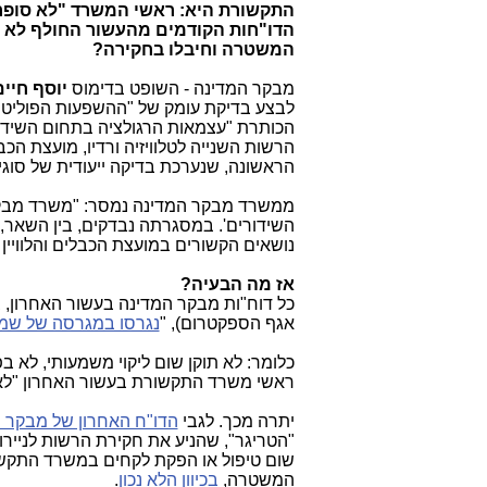
התקשורת היא: ראשי המשרד "לא סופרים
הדו"חות הקודמים מהעשור החולף לא תו
המשטרה וחיבלו בחקירה?
מבקר המדינה - השופט בדימוס
יוסף חיי
לבצע בדיקת עומק של "ההשפעות הפוליטי
הכותרת "עצמאות הרגולציה בתחום השידור
הרשות השנייה לטלוויזיה ורדיו, מועצת הכבל
הראשונה, שנערכת בדיקה ייעודית של סוג
ממשרד מבקר המדינה נמסר: "משרד מבקר
השידורים'. במסגרתה נבדקים, בין השאר, ה
נושאים הקשורים במועצת הכבלים והלוויין 
אז מה הבעיה?
אגף הספקטרום), "
נגרסו במגרסה של שמ
כלומר: לא תוקן שום ליקוי משמעותי, לא
ראשי משרד התקשורת בעשור האחרון "לא 
יתרה מכך. לגבי
הדו"ח האחרון של מבקר 
"הטריגר", שהניע את חקירת הרשות לנייר
שום טיפול או הפקת לקחים במשרד התקשור
המשטרה,
בכיוון הלא נכון
.