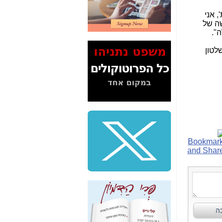
2" על תעלולי השר
, אני
משה כחלון -
כאן
ה של
".
המשך חשיפת הבלוף
ששמו "מהפיכת
לטון
הסלולר" ואיך מסרסים
את הנתונים לציבור -
כאן
סיכום ביקור בסיליקון
ואלי - למה 3 הגדולות
משקיעות ומפתחות
באותם תחומים -
כאן
שלמה פילבר (עד
לאחרונה מנכ"ל משרד
התקשורת) - עד
מדינה? הצחקתם
אותי! -
כאן
"יש אפליה בחקירה"?
חשיפה: למה השר
משה כחלון לא נחקר
עד היום? -
כאן