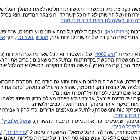
עשה בקבוצת בזק ובמשרד התקשורת והחליטה לצאת במהלך הגלוי של
רה הזו (של הרשות) לא היה כל קשר לדו"ח מבקר המדינה. הוא בכלל 
 נכון והגיעה לתוצאות ברורות די מהר
.
בות (
מפורט כאן
), ובעקבות לחץ של כמה עיתונים ועיתונאים, ש"חיפש
חרי סיום החקירה של הרשות לניירות ערך,
מהכיוון הלא נכון
, תוך
אפ
את יצירת "
תיק 4000
" של המשטרה ואת כל שאר מהלכי החקירות (כו
בים המשטרה מחפשת בקדחתנות ובהשקעת משאבים ניכרים את "הר
יחד
. הם ("קבוצת הארץ") פשוט חיבלו בחקירה והכשילו אותה לכל או
יחידה, שאפשר היה להוכיח אותה והוא גם הודה בה: הסתרת החברות ב
ולציה של קבוצת בזק. המסמך, שהוציא היועמ"ש בנושא, "סתם את הג
ב אישום ל
ביבי,
לפחות על "הפרת אמונים".
ים של מדינת ישראל, עבירה שלא הייתה מעולם בדיון משפטי כלשהו 
מות "סיקור אוהד ומפנק" באתר וואלה! ל
ביבי
ול
שרה
.
, הפרקליטות והמשטרה), להשקיע מאמצים אדירים, כדי לחקור עבירה 
 שכן קיימות
.
ד ומפנק" שמגיע עד כדי אחת מיסודות עבירת השוחד),
שאול אלוביץ'
ר
ל קיבל מ
ביבי
.
שטרתית, שהחלה "ברגל שמאל", המשטרה גייסה 2 "
עדי מדינה
",
ש
ו את עצמם ללא כל עונש מהאוסף האדיר של עבירות פליליות,
שהם ע