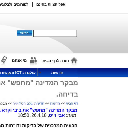
|
אפליקציות בחינם
לפורומים ולבלוגים
מי אנחנו
חזרה לדף הבית
חדשות
עולם ה-ICT ותקשורת
מבקר המדינה "מחפש" את ב
בדיחה.
דף הבית
>>
חדשות
>>
חדשות עולם הטלוויזיה
>> מבקר 
מבקר המדינה "מחפש" את ביבי וקרא בת
מאת:
אבי וייס
, 26.4.18, 18:50
הבעיה המרכזית של בדיקות ודו"חות מ