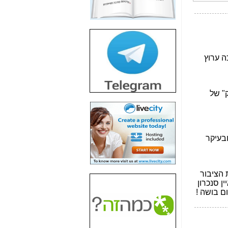
חשיפת חשד לשחיתות
הדומה לזו של "תיק
4000" אך בתחום
הסלולר -
כאן
חשיפת מה שלא
רוצים שתדעו בעניין
פריסת אנלימיטד
(בניחוח בלתי נסבל) -
כאן
חשיפה: איוב קרא
אישר לקבוצת סלקום
בדיוק מה שביבי אישר
ל-Yes ולבזק -
כאן
האם השר איוב קרא
היה צריך בכלל לחתום
על האישור, שנתן
לקבוצת סלקום? -
כאן
האם ביבי וקרא קבלו
בכלל תמורה עבור
ההטבות הרגולטוריות