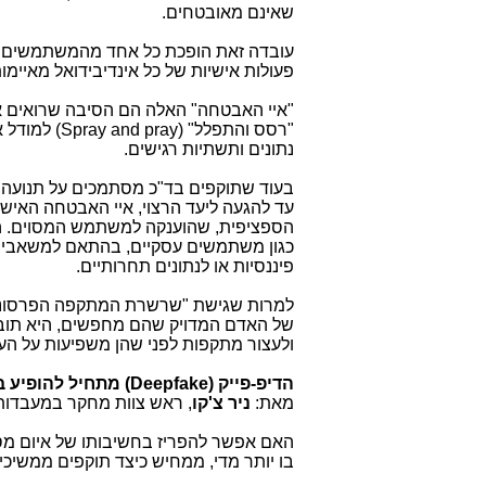
שאינם מאובטחים.
עובדה זאת הופכת כל אחד מהמשתמשים לא
פעולות אישיות של כל אינדיבידואל מאיימ
"איי האבטחה" האלה הם הסיבה שרואים
"רסס והתפלל" (
Spray and pray
) למודל 
נתונים ותשתיות רגישים.
בעוד שתוקפים בד"כ מסתמכים על תנועה רו
עד להגעה ליעד הרצוי, איי האבטחה האיש
הספציפית, שהוענקה למשתמש המסוים. ה
כגון משתמשים עסקיים, בהתאם למשאבים, 
פיננסיות או לנתונים תחרותיים.
למרות שגישת "שרשרת המתקפה הפרסונלית" 
של האדם המדויק שהם מחפשים, היא תוביל 
ולעצור מתקפות לפני שהן משפיעות על הע
הדיפ-פייק (
Deepfake
) מתחיל להופיע 
מאת:
ניר צ'קו
, ראש צוות מחקר במעבדות
האם אפשר להפריז בחשיבותו של איום מס
בו יותר מדי, ממחיש כיצד תוקפים ממשיכ