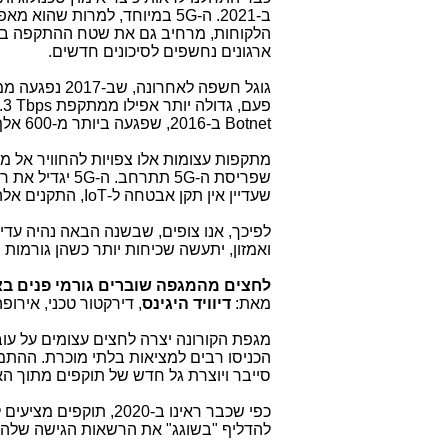
ב-2021. ה-
G
5 במיוחד, למרות שהוא מאפ
הלקוחות, מרחיב גם את שטח ההתקפה באו
ארגונים נחשפים לסיכונים חדשים.
גוגל חשפה לאחרונה, שב-2017 נפגעה ממתקפת
פעם, גדולה יותר אפילו ממתקפת
.3 Tbps
Botnet
ב-2016, שפגעה ביותר מ-600 אלף התקנים ונקודות קצה של האינטרנט של הדברים.
מתקפות עצומות אלו צפויות להחוויר אל 
שפריסת ה-
G
5 תתרחב. ה-
G
5 יגדיל את רוחב הפס הזמין ויאפשר את חיבורם של מספר עצום של התקני
שעדיין אין תקן אבטחה ל-
IoT
, התקנים אלה
לפיכך, אנו צופים, שבשנה הבאה נהיה ע
ואמזון, יתעשה שכיחות יותר כשהן גורמות
לחצים מהמגפה שוברים גורמי פנים בא
מאת:
דיוויד היגינס
, דירקטור טכני, אירו
מגפת הקורונה יצרה לחצים עצומים על עוב
הכניסו רבים למציאות בלתי מוכרת. ההת
סייבר ויוצרת גל חדש של תוקפים מתוך האר
כפי שכבר ראינו ב-020
להדליף "בשוגג" את הרשאות הגישה שלהם. 