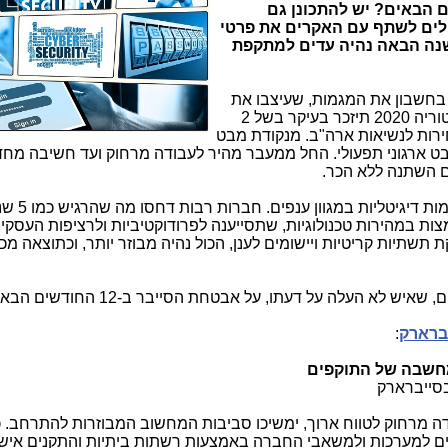
יש להתכונן גם
לולים לשתף עם האקרים את פרטי
נה הבאה נהיה עדים למתקפת
 2021 מבלי להביא בחשבון את המגמות, שעיצבו את
. בספרי ההיסטוריה 2020 תיזכר בעיקר בשל 2
ירות לנשיאות ארה"ב. מנקודת מבט
בט ארגוני תפעולי. החל ממעבר מהיר לעבודה מרחוק ועד חשיבה מח
ם השתנה ללא הכר.
שינויים אלה גרמו גם להאצה דרמטית ביוזמות דיגיטלי
 תוך שהן מאמצות במהירות טכנולוגיות, שתסייענה לפרודוקטיביות ולרציפות העסקי
שתיות קריטיות ויישומים לענן, הכול נהיה מבוזר יותר, וכתוצאה מכך
 לא העלה על דעתו, על אבטחת הסייבר ב-12 החודשים הבאים?
ברארק
:
מחשבה של התוקפים
סייברארק
ה מרחוק לטווח ארוך, ימשיכו סביבות המחשוב המבוזרות להתרחב. 
ים למערכות ולמשאבי החברה באמצעות רשתות ביתיות והתקנים אישי