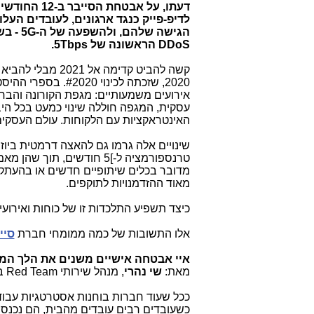
דעתו, על אבטחת הסייבר ב-12 החודשים הבאים?
לדיפ-פייק כנגד ארגונים, לעובדים הע
הגישה שלהם, ולהשפעה של ה-
5G
-
בש
DDoS
הראשונה של
5Tbps
.
קשה להביט קדימה אל
2020, שזכתה לכינוי
#2020
אירועים משמעותיים: מגפת הקורונה והבח
עסקית, המגפה חוללה שינוי כמעט בכל הי
האינטראקציות עם הלקוחות. עולם העסקי
טרנספורמציה ל-]5 חודשים,
מדובר בכלים שיתופיים חדשים או בהעתקת ת
מאוד ההזדמנויות לתוקפים.
כיצד תשפיע התלכדות זו של כוחות ואירועים, שאיש
אלו התשובות של כמה ממומחי חברת
סיי
איי אבטחה אישיים משנים את הלך ה
מאת:
שי נהרי
, מנהל שירותי
Red Team
ב
ככל שעוד חברות בוחנות אסטרטגיות עבוד
כשעובדים רבים עובדים מהבית, הם נכנס