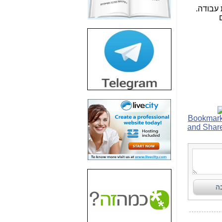
עבודה.
חשיפת חשד לשחיתות
הדומה לזו של "תיק
4000" אך בתחום
הסלולר -
כאן
חשיפת מה שלא
רוצים שתדעו בעניין
פריסת אנלימיטד
(בניחוח בלתי נסבל) -
כאן
חשיפה: איוב קרא
אישר לקבוצת סלקום
בדיוק מה שביבי אישר
ל-Yes ולבזק -
כאן
האם השר איוב קרא
היה צריך בכלל לחתום
על האישור, שנתן
לקבוצת סלקום? -
כאן
האם ביבי וקרא קבלו
בכלל תמורה עבור
ההטבות הרגולטוריות