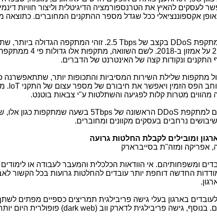
שר לעסקים להאיץ את הטרנספורמציה הדיגיטלית וליצור חוויות דינמי
פן אקספוננציאלי ככל שגדל מספר ההתקנים המחוברים. כתוצאה מ
DDoS
בקצב של
2.5 Tbps
. זוהי המתקפה הגדולה ביותר, שת
2
על אמזון ב-2018. לשם השוואה, מתקפות אלו גדולות פי 4 ממתקפת
מול מתקפות שלילת השירות המסיביות והתכופות יותר, שתתאפשרנה כ
IoT
. מ
 מהווים מטרות קלות לפגיעה והשתלטות ע"י צבאות בוטנט.
דים למתקפת
DDoS
הראשונה של
5Tbps
בשעה שמתקפות כגון אלו, שע
 שיבושים נרחבים בעסקים מקוונים ומחוברים.
רגון ומובילים לקבלת החלטות גרועה
פה, אפריקה ומזה"ת בסייברארק
דים ומשפחותיהם. אי הוודאות הכלכלית והמעבר לעבודה או לימודים
מודדות החדשה דוחפת יותר עובדים להחלטות גרועות בכל הקשור לא
גון.
2, תוקפים מציעים לעובדים בארגון בעלי גישה פריבילגית תמריצים כספיים מפתים לשת
בנוסף, גישה פריבילגית לדארק ווב (
dark web
) פופולרית היום יות