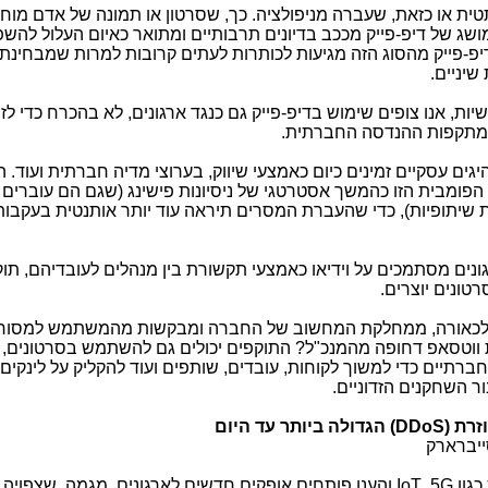
טית או כזאת, שעברה מניפולציה. כך, שסרטון או תמונה של אדם מוח
שג של דיפ-פייק מככב בדיונים תרבותיים ומתואר כאיום העלול להשפ
 דיפ-פייק מהסוג הזה מגיעות לכותרות לעתים קרובות למרות שמבחינת
יניים.
, אנו צופים שימוש בדיפ-פייק גם כנגד ארגונים, לא בהכרח כדי לזר
 מתקפות ההנדסה החברתית.
גים עסקיים זמינים כיום כאמצעי שיווק, בערוצי מדיה חברתית ועוד. 
ה הפומבית הזו כהמשך אסטרטגי של ניסיונות פישינג (שגם הם עוברים 
ת שיתופיות), כדי שהעברת המסרים תיראה עוד יותר אותנטית בעקבות
ארגונים מסתמכים על וידיאו כאמצעי תקשורת בין מנהלים לעובדיהם, תו
טונים יוצרים.
ת, לכאורה, ממחלקת המחשוב של החברה ומבקשות מהמשתמש למסור
 ווטסאפ דחופה מהמנכ"ל? התוקפים יכולים גם להשתמש בסרטונים,
ברתיים כדי למשוך לקוחות, עובדים, שותפים ועוד להקליק על לינקים 
ר השחקנים הזדוניים.
רת (
DDoS
) הגדולה ביותר עד היום
סייברארק
כגון
G
5,
IoT
והענן פותחים אופקים חדשים לארגונים, מגמה, שצפויה