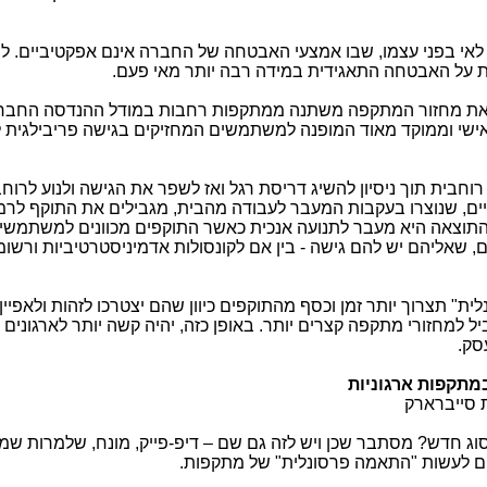
י בפני עצמו, שבו אמצעי האבטחה של החברה אינם אפקטיביים. לפ
ות על האבטחה התאגידית במידה רבה יותר מאי פעם.
 את מחזור המתקפה משתנה ממתקפות רחבות במודל ההנדסה החבר
אישי וממוקד מאוד המופנה למשתמשים המחזיקים בגישה פריבילגית 
חבית תוך ניסיון להשיג דריסת רגל ואז לשפר את הגישה ולנוע לרו
יים, שנוצרו בעקבות המעבר לעבודה מהבית, מגבילים את התוקף לר
תוצאה היא מעבר לתנועה אנכית כאשר התוקפים מכוונים למשתמשים
שאליהם יש להם גישה - בין אם לקונסולות אדמיניסטרטיביות ורשומ
תצרוך יותר זמן וכסף מהתוקפים כיוון שהם יצטרכו לזהות ולאפיין 
למחזורי מתקפה קצרים יותר. באופן כזה, יהיה קשה יותר לארגונים 
סק.
במתקפות ארגוניות
 סייברארק
וג חדש? מסתבר שכן ויש לזה גם שם – דיפ-פייק, מונח, שלמרות 
ים לעשות "התאמה פרסונלית" של מתקפות.