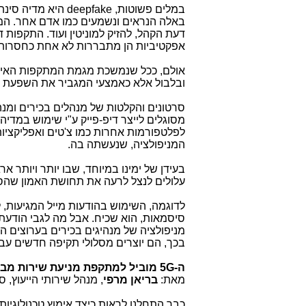
במלים פשוטות,
deepfake
היא מדיה סינת
באלה הנראים ונשמעים כמו אדם אחר. המו
דעת הקהל, להזיק למוניטין ועוד. התקפות
אפקטיביות הן מתבררות לא אחת כחסרות ש
אולם, ככל שנמשכת מגמת המתקפות האישיות
ובלבול אלא כאמצעי המגביר את השפעת
סרטונים והקלטות של מנהלים בכירים ומנהי
מסוגלים לייצר דיפ-פייק ע"י שימוש במדי
לפלטפורמות אחרות כמו צ'טים ואפליקציו
המניפולציה, שנעשתה בה.
בעידן של ימינו במיוחד, שבו יותר ויותר 
עלולים לנצל לרעה את תחושת האמון שהסר
לדוגמה, השימוש בהודעות מייל המגיעו
סיסמאות, הוא שכיח. אבל מה לגבי הודעת
מניפולציה של מנהיגים בכירים בערוצים הח
בכך, הם יוצרים מסלולי תקיפה חדשים עבו
ה-
5G
מוביל למתקפת מניעת שירות מבוז
מאת:
בריאן מרפי
, מנהל שירותי הייעוץ, 
כבר התחלנו לראות כיצד אימוץ טכנולוגיות 