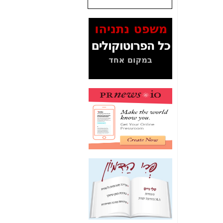
שנתנו לסלקום? -
כאן
המסמכים בנושא בזק-
Yes (תיק 4000)
מוכיחים "תפירת תיק"
לאיש הלא נכון! -
כאן
עובדות ומסמכים
המוסתרים מהציבור:
האם ביבי כשר
תקשורת עזר לקב'
בזק? -
כאן
מה מקור ה-Fake
News שהביא לתפירת
תיק לביבי והעלמת
החשודים הנכונים -
כאן
אחת הרגליים של "תיק
4000 התפור"
התמוטטה היום
בניצחון (כפול) של בזק
-
כאן
איך כתבות מפנקות