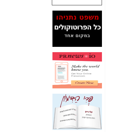
שנתנו לסלקום? -
כאן
המסמכים בנושא בזק-
Yes (תיק 4000)
מוכיחים "תפירת תיק"
לאיש הלא נכון! -
כאן
עובדות ומסמכים
המוסתרים מהציבור:
האם ביבי כשר
תקשורת עזר לקב'
בזק? -
כאן
מה מקור ה-Fake
News שהביא לתפירת
תיק לביבי והעלמת
החשודים הנכונים -
כאן
אחת הרגליים של "תיק
4000 התפור"
התמוטטה היום
בניצחון (כפול) של בזק
-
כאן
איך כתבות מפנקות