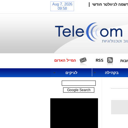
|
שמה לניוזלטר חודשי
RSS
המייל האדום
בות
בקהילה
לגיקים