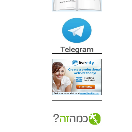
חשיפת חשד לשחיתות
הדומה לזו של "תיק
4000" אך בתחום
הסלולר -
כאן
חשיפת מה שלא
רוצים שתדעו בעניין
פריסת אנלימיטד
(בניחוח בלתי נסבל) -
כאן
חשיפה: איוב קרא
אישר לקבוצת סלקום
בדיוק מה שביבי אישר
ל-Yes ולבזק -
כאן
האם השר איוב קרא
היה צריך בכלל לחתום
על האישור, שנתן
לקבוצת סלקום? -
כאן
האם ביבי וקרא קבלו
בכלל תמורה עבור
ההטבות הרגולטוריות