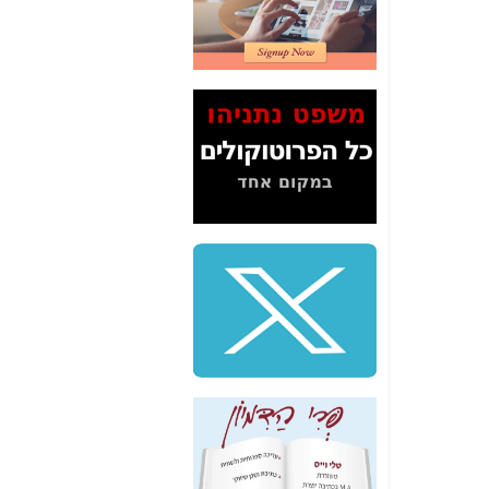
דיין לא פרסמה ב"ערוץ
2" על תעלולי השר
משה כחלון -
כאן
המשך חשיפת הבלוף
ששמו "מהפיכת
הסלולר" ואיך מסרסים
את הנתונים לציבור -
כאן
סיכום ביקור בסיליקון
ואלי - למה 3 הגדולות
משקיעות ומפתחות
באותם תחומים -
כאן
שלמה פילבר (עד
לאחרונה מנכ"ל משרד
התקשורת) - עד
מדינה? הצחקתם
אותי! -
כאן
"יש אפליה בחקירה"?
חשיפה: למה השר
משה כחלון לא נחקר
עד היום? -
כאן