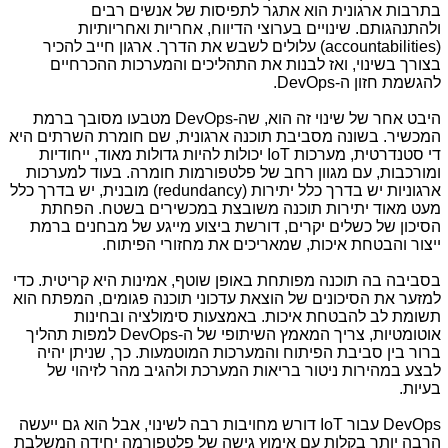
בתרבות ארגונית הוא אתגר לתפיסות של אנשים רבים
ולהתנהגותם. שינויים בערוצי הדיווח, אחריות ואחריותיות
(
accountabilities
) עלולים לשבש את הדרך. ארגון חייב להכיר
בצורך בשינוי, ואז לבנות את התהליכים והמערכות ההכרחיים
להגשמת חזון ה-
DevOps
.
היבט אחר של שינוי זה הוא, שה-
DevOps
מטבעו מסובך ברמת
המכשיר. בשונה מסביבת תוכנה ארגונית, שם חומרת השרתים היא
די סטנדרטית, מערכות
IoT
יכולות להיות גדולות מאוד, ייחודיות
ומורכבות, עם מגוון רחב של פלטפורמות חומרה. בעוד למערכות
ארגוניות יש בדרך כלל יתירות
(redundancy)
מובנית, יש בדרך כלל
מעט מאוד יתירות תוכנה משובצת במכשירים בשטח. הפחתת
הסיכון של כשלים יקרים, דורשת ביצוע מייגע של מבחנים ברמת
ייצור והבטחת איכות, שמאריכים את מחזורי הפיתוח.
בסביבה בה תוכנה מפותחת באופן שוטף, אמינות היא קריטית. כדי
למזער את הסיכונים של הוצאת עדכוני תוכנה פגומים, המפתח הוא
תשומת לב להבטחת איכות. באמצעות סימולציה ובחינות
אוטומטיות, צריך המאמץ השיתופי של ה-
DevOps
למפות תהליך
ברור בין סביבת הפיתוח והמערכות המוטמעות
.
כך, שניתן יהיה
לבצע במהירות ניטור בריאות המערכת ולהגיב מהר לזיהוי של
בעיות.
DevOps
עבור
IoT
דורש מחויבות רבה לשינוי, אבל הוא גם ייעשה
הרבה יותר בקלות עם אימוץ גישה של פלטפורמה יחידה המשלבת