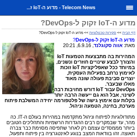
Telecom News - מדוע ה-IoT ז...
מדוע ה-IoT זקוק ל-DevOps?
דף הבית
>>
סקירות טכנולוגיות
>> מדוע ה-IoT זקוק ל-DevOps?
מדוע ה-
IoT
זקוק ל-
DevOps
?
מאת:
אווה סקוגלנד
, 6.9.16, 20:21
המהירות בה מתבצעות הטמעות
IoT
והצורך לבצע שינויים חוזרים ונשנים,
במיוחד ככל שאפליקציות
IoT
זוכות
לאימוץ נרחב בפעילות העסקית,
יוצרים סביבת פעולה שונה מאוד
מאלו שבעבר.
DevOps
עבור
IoT
דורש מחויבות רבה
לשינוי, אבל הוא גם ייעשה הרבה יותר
בקלות עם אימוץ גישה של פלטפורמה יחידה המשלבת פיתוח
מערכת, בחינה, הטמעה וניהול.
מתודולוגיות לפיתוח וניהול מתקדמות במהירות בעולם ה-
IT
. כה
מהר, עד שבמקרים רבים ההגדרות הרשמיות והתהליכים הטובים
ביותר מממסדים עצמם רק לאחר שתפיסה מסוימת כבר צברה
תאוצה. זהו בוודאות המצב בנוגע לאינטגרציה בין פיתוח ותפעול,