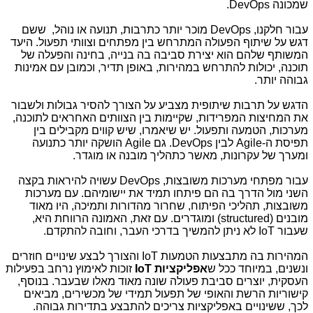
שמכונה
DevOps
.
עבור חלקנו,
DevOps
מוכר יותר כתרבות, תנועה או נוהל, ששם
דגש על שיתוף הפעולה המתרחש בין מפתחים וצוותי תפעול. היעד
המשותף שלהם הוא יצירת סביבה בה בנייה, בחינה והפעלה של
תוכנה, יכולות להתרחש במהירות, באופן תדיר, וכמובן עם אמינות
גבוהה יותר.
הדגש על תרבות שיתופית מצביע על הצורך להסיר גבולות ולשבור
את המחיצות המפרידות, שקיימות בין הצוותים האחראים לתוכנה,
מערכות, הטמעה ותפעול. יש שיאמרו, שיש קווים מקבילים בין
תפיסת ה-
Agile
לבין
DevOps
. גם
Agile
הושקה יותר כתנועה
ומערך של עקרונות, מאשר כתהליך מובנה או מוגדר.
עבור מפתחי מערכות משובצות,
DevOps
עשויה להיראות בקצה
השני מול הדרך בה הם פיתחו תמיד את יישומיהם. עם מערכות
משובצות, תהליכי הפיתוח, שחרור מהדורות ותמיכה, היו מאוד
מובנים
(structured)
ומוגדרים. עם זאת, האמונה הרווחת היא,
שעבור
IoT
לא ניתן להמשיך בדרכי העבר, וחובה להתקדם.
המהירות בה מתבצעות הטמעות
IoT
והצורך לבצע שינויים חוזרים
ונשנים, במיוחד ככל ש
אפליקציות
IoT
זוכות לאימוץ נרחב בפעילות
העסקית, יוצרים סביבת פעולה שונה מאוד מאלו שבעבר. בנוסף,
קישוריות הרשת והאופי של תפעול תמידי של מכשירים, מביאים
לכך, ששינויים באפליקציות צריכים להתבצע בתדירות גבוהה.