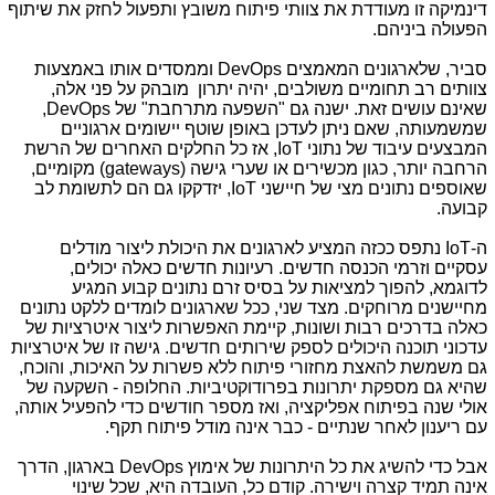
דינמיקה זו מעודדת את צוותי פיתוח משובץ ותפעול לחזק את שיתוף
הפעולה ביניהם.
סביר, שלארגונים המאמצים
DevOps
וממסדים אותו באמצעות
צוותים רב תחומיים משולבים, יהיה יתרון מובהק על פני אלה,
שאינם עושים זאת. ישנה גם "השפעה מתרחבת" של
DevOps
,
שמשמעותה, שאם ניתן לעדכן באופן שוטף יישומים ארגוניים
המבצעים עיבוד של נתוני
IoT
, אז כל החלקים האחרים של הרשת
הרחבה יותר, כגון מכשירים או שערי גישה
(gateways)
מקומיים,
שאוספים נתונים מצי של חיישני
IoT
, יזדקקו גם הם לתשומת לב
קבועה.
ה-
IoT
נתפס ככזה המציע לארגונים את היכולת ליצור מודלים
עסקיים וזרמי הכנסה חדשים. רעיונות חדשים כאלה יכולים,
לדוגמא, להפוך למציאות על בסיס זרם נתונים קבוע המגיע
מחיישנים מרוחקים. מצד שני, ככל שארגונים לומדים ללקט נתונים
כאלה בדרכים רבות ושונות, קיימת האפשרות ליצור איטרציות של
עדכוני תוכנה היכולים לספק שירותים חדשים. גישה זו של איטרציות
גם משמשת להאצת מחזורי פיתוח ללא פשרות על האיכות, והוכח,
שהיא גם מספקת יתרונות בפרודוקטיביות. החלופה - השקעה של
אולי שנה בפיתוח אפליקציה, ואז מספר חודשים כדי להפעיל אותה,
עם ריענון לאחר שנתיים - כבר אינה מודל פיתוח תקף.
אבל כדי להשיג את כל היתרונות של אימוץ
DevOps
בארגון, הדרך
אינה תמיד קצרה וישירה. קודם כל, העובדה היא, שכל שינוי