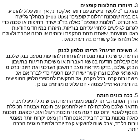
3.
היזהרו מחלונות קופצים
נהוג בד"כ לקשר פישינג עם דואר אלקטרוני, אך הוא עלול להופיע
גם במה שמכונה "חלונות קופצים" (
Pop Ups
) במהלך גלישה
באינטרנט. "חלונות קופצים" כאלה בד"כ ישדרו דחיפות או סכנה כדי
לגרום לגולשים ללחוץ עליהם בזריזות. היזהרו במיוחד מהודעות
כאלו הטוענות, שאתם תחת מתקפת וירוסים או סכנה אחרת ולעולם
אל תלחצו על קישורים בהודעות כאלו.
4.
משיכה חריגה? תרימו טלפון לבנק
הודעות פישינג רבות מנסות להתחזות להודעות מטעם בנק שלכם.
אם קיבלתם הודעה בנושא העברות או משיכות חריגות בחשבון
הבנק שלכם, בדקו מיד את מצב החשבון העדכני ואת חיובי כרטיס
האשראי שלכם וצרו קשר ישירות עם הסניף כדי לברר אם אכן
משהו כזה קרה. בכל מקרה, אל תתקשרו למספרי טלפון המופיעים
בהודעת האימייל עצמה - הם עלולים מזויפים גם כן.
5.
ככה בונים חומה
הדרך הטובה ביותר למנוע מפני הודעות הפישינג להגיע לתיבת
הדואר שלכם מלכתחילה היא להתמגן עם תוכנת אבטחה הכוללת
בנוסף לאנטי וירוס גם הגנה מפני תוכנות ריגול ואנטי ספאם. תוכנות
כאלה מכונות בד"כ "חבילת אבטחה" והן מעט יקרות יותר מאנטי
וירוס בלבד, אבל שווה להשקיע קצת יותר ולהיות מוגנים הרבה
יותר.