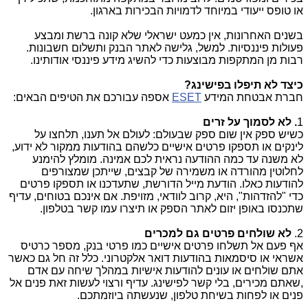
או טופס ייעודי במיוחד לדמויות הבכירות בארגון.
בשנים האחרונות, אין כמעט ישראלי שלא קונה ברשת ומבצע
פעולות פיננסיות. למשל, גלישה לאתר הבנק ותשלום חשבונות.
רבות מן המתקפות מבוצעות כדי להשיג מידע פיננסי אודותינו.
כיצד לא תיפלו בפישינג?
חברת אבטחת המידע
ESET
אספה עבורכם את הטיפים הבאים:
1
. לא לסמוך על זרים
כשיש ספק אין שום ספק שבעולם: לעולם אל תענו, תלחצו על
לינקים או תספקו פרטים אישיים כלשהם בהודעות ממקור לא ידוע,
לא משנה עד כמה ההודעה נראית לכם אמינה. מומלץ להימנע
לחלוטין מהורדה או משמירה של קבצים, שייתכן שמצורפים
להודעות כאלו. הודעת מייל הדורשת, שתעדכנו או תספקו פרטים
כדי "להזדהות", היא, קרוב לוודאי, מזויפת. אם אינכם בטוחים, עדיף
שתכנסו באופן יזום לאתר הספק או תיצרו עמו קשר בטלפון.
2.
לא שולחים פרטים גם למכרים
אף פעם אל תשלחו פרטים אישיים כמו פרטי בנק, מספר כרטיס
אשראי או סיסמאות בהודעות דואר אלקטרוני. כלל זה חל גם כאשר
אתם שולחים או עונים להודעות אישיות במהלך שיחה עם אדם
,שאתם מכירים, בלי קשר לפישינג. עדיף ורצוי לעשות זאת פנים אל
פנים או לפחות בשיחת טלפון, שנעשתה ביוזמתכם.