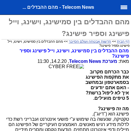
Telecom News - מהם ההבדלים ...
מהם ההבדלים בין סמישינג, וישינג, וייל
פישינג וספיר פישינג?
דף הבית
>>
חדשות אבטחה ועולם הסייבר
>> מהם ההבדלים בין סמישינג, וישינג, וייל
פישינג וספיר פישינג?
מהם ההבדלים בין סמישינג, וישינג, וייל פישינג וספיר
פישינג?
מאת:
מערכת
Telecom News
, 14.2.20, 11:30
כבר הכרתם מקרוב
את מתקפות הפישינג
בסמארטפון ובמחשב
- האם אתם יודעים
איך לא ליפול ברשת?
5 טיפים מועילים.
מה זה פישינג?
פישינג הוא ("דיוג"),
טקטיקה, שנעשה בה שימוש ע"י פושעי אינטרנט ועברייני רשת כדי
לדלות מידע רגיש מאנשים. האמצעים העיקריים של הפישינג הם
מיילים ודפי אינטרנט מתחזים, הודעות טקסט ומסרים מידיים