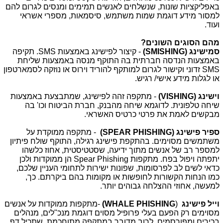
באפליקציות שונות, שנשלחים לאנשים תמימים ומנסים לגרום להם
למסור מידע דוגמת שמות משתמש, סיסמאות, מספרי אשראי
ועוד.
מהם הסוגים השונים?
סמישינג
(SMISHING)
- קיצור לפישינג באמצעות
SMS
. תקיפה
באמצעות הנדסה חברתית בה התוקף מנסה באמצעות שליחת
SMS
זדוני וקישור לגרום למותקף להוריד וירוס או נוזקה לסמארטפון
או לגלות מידע אישי/ רגיש.
וישינג
(VISHING)
- מתקפה זהה לפישינג, שמתבצעת באמצעות
שיחה טלפונית. לדוגמא שיחה מהבנק, חברת הביטוח וכו' בה
מבקשים לאמת את פרטי כרטיס האשראי.
ספיר פישינג (
SPEAR PHISHING
)
-
מתקפה ממוקדת על
משתמשים מסוימים. בהתקפת פישינג רגילה, התוקף שולח פיתיון
למספר רב של אנשים מתוך ידיעה, שסטטיסטית, אחוז כלשהו
יתפתה ויפול בפח. מתקפות
Spear Phishing
הן ממוקדות ולכן
כדאי לשים לב לפרסומות, שפונות ישירות לתחומי העניין שלכם,
כמו הנחות הקשורות לחופשות או מקומות בהם ביקרתם. כך,
למעשה, אחוזי ההצלחה גבוהים יותר.
וייל פישינג
)
(WHALE PHISHING
-
מתקפות ממוקדות על אנשים
מסוימים רק הפעם בעלי פרופיל מסוים דוגמת מנכ"לים, מנהלים
בכירים ומפורסמים. לרוב מדובר במתקפה מתוחכמת, שתכיל דף