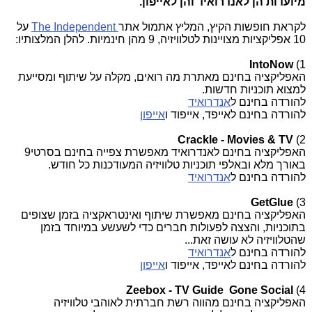
מיועדות הן לאנדרואיד והן לאייפון.
לקראת חופשות הקיץ, המליץ אתמול אתר
The Independent
על
10 אפליקציות מצויינות לטלוויזיה, 9 מהן חינמיות. להלן המלצותיו:
IntoNow
1)
האפליקציה בחינם מאתרת מה רואים, מקלה על שיתוף ומסייעת
למצוא תוכניות חדשות.
להורדה בחינם ל
אנדרואיד
להורדה בחינם לאייפד, אייפוד ו
אייפון
Crackle - Movies & TV
2)
האפליקציה בחינם לאנדרואיד מאפשרת צפייה בחינם בסרטי9
באורך מלא ובאלפי תוכניות טלוויזיה המעודכנות כל חודש.
להורדה בחינם ל
אנדרואיד
GetGlue
3)
האפליקציה בחינם מאפשרת שיתוף ואינטראקציה בזמן שצופים
בתוכניות, והצצה לפעולות חברים כדי לשעשע במיוחד בזמן
שהטלוויזיה לא עושה זאת...
להורדה בחינם ל
אנדרואיד
להורדה בחינם לאייפד, אייפוד ו
אייפון
Zeebox - TV Guide
Gone Social
4)
האפליקציה בחינם מהווה רשת חברתית לאוהבי טלוויזיה