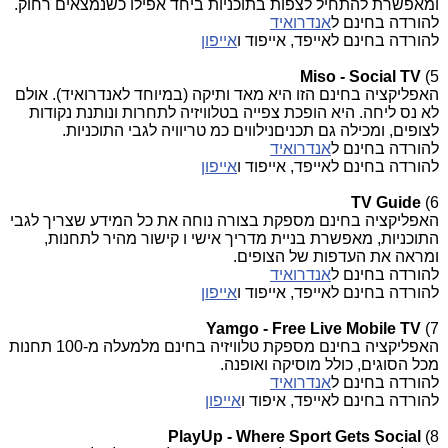
ומאפשרת להתחיל לצפות בתוכניות ביחד אפילו כשנמצאים רחוק.
להורדה בחינם ל
אנדרואיד
להורדה בחינם לאייפד, אייפוד ו
אייפון
Miso - Social TV
5)
האפליקציה בחינם הזו היא מאד ותיקה (במיוחד לאנדרואיד). אולם
לא נס ליחה. היא הופכת צפייה בטלוויזיה לתחרות ונותנת נקודות
לצופים, ומכילה גם תכניםנילווים כמ טריוויה לגבי התוכניות.
להורדה בחינם ל
אנדרואיד
להורדה בחינם לאייפד, אייפוד ו
אייפון
TV Guide
6)
האפליקציה בחינם מספקת בצורה נוחה את כל המידע שצריך לגבי
התוכניות, מאפשרת בניית מדריך אישי ו קישור מהיר לתחנות,
ומראה את העדפות של הצופים.
להורדה בחינם ל
אנדרואיד
להורדה בחינם לאייפד, אייפוד ו
אייפון
Yamgo - Free Live Mobile TV
7)
האפליקציה בחינם מספקת טלוויזיה בחינם מלמעלה מ-100 תחנות
מכל הסוגים, כולל מוסיקה ואופנה.
להורדה בחינם ל
אנדרואיד
להורדה בחינם לאייפד, איפוד ו
אייפון
PlayUp - Where Sport Gets Social
8)