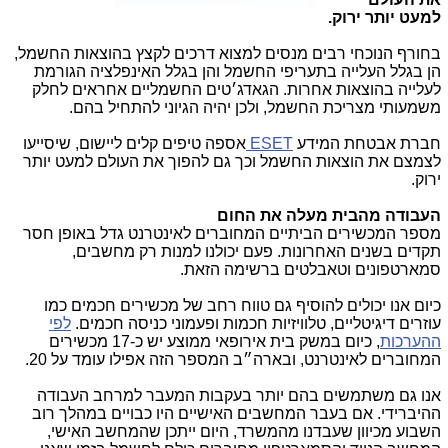
למעט יותר ירוק.
בחורף הנוכחי רבים מנסים למצוא דרכים לקצץ בהוצאות החשמל,
הן בגלל העלייה בתעריפי החשמל והן בגלל האינפלציה הגורמת
לעלייה בהוצאות אחרות. הגאדג׳טים החשמליים אחראים לחלק
משמעותי מצריכת החשמל, ולכן יהיה הגיוני להתחיל בהם.
חברת אבטחת המידע
ESET
אספה טיפים קלים ליישום, שיסייעו
לצמצם את הוצאות החשמל וכך גם להפוך את העולם למעט יותר
ירוק.
העבודה מהבית מעלה את החום
מספר המכשירים הביתיים המחוברים לאינטרנט גדל באופן חסר
תקדים בשנים האחרונות. פעם יכולנו למנות רק מחשבים,
סמארטפונים וטאבלטים ברשימה הזאת.
כיום אנו יכולים להוסיף גם טווח רחב של מכשירים חכמים כמו
עוזרים דיגיטליים, טלוויזיות חכמות ופעמוני כניסה חכמים.
לפי
ההערכות
, כיום במשק בית אירופאי ממוצע יש כ-17 מכשירים
המחוברים לאינטרנט, ובארה״ב המספר הזה אפילו עומד על 20.
אנו גם משתמשים בהם יותר בעקבות המעבר למרחב העבודה
ההיברידי. אם בעבר המחשבים האישיים היו כבויים במהלך רוב
השבוע מכיוון שעבדנו מהמשרד, היום ייתכן שהמחשב האישי,