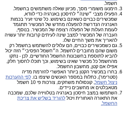
חשמל.
הימנעו משומרי מסך, מכיוון שאלה משתמשים בחשמל.
הפעילו מצבי ״שינה״ לחיסכון באנרגיה כדי לוודא,
שמכשירים כבויים כשאינם בשימוש. כל שינוי זעיר בכמות
האנרגיה הנדרשת להפעלה מחדש של המכשיר תתגמד
לעומת העלות של הפעלה רצופה של המכשיר. בנוסף,
העברה של המכשיר למצב שינה לעיתים קרובות יותר עשויה
להאריך את משך החיים שלו.
גם כשמכשירים כבויים, הם עלולים להשתמש בחשמל רק
משום שהם מחוברים לחשמל. ה״חשמל הפסיבי״ הזה יכול
להביא לתוספת בחשבונות החשמל החודשיים. לכן - נתקו
מהחשמל כל מכשיר שאינו בשימוש, וכך תוכלו לחסוך חלק,
אפילו אם קטן, מחשבון החשמל.
בחרו במכשיר הקטן ביותר האפשרי להזרמת מדיה
(סטרימר), כתלות במספר האנשים שיצפו בו.
לפי ההערכות
ניצול חשמל
, קונסולות משחקים, צורכות פי 10 חשמל
מטאבלטים או מחשבים ניידים.
השתמשו במצב חיסכון באנרגיה בטלוויזיה שלכם, שמכבה
את התאורה האחורית ויכול
להוריד בשליש את צריכת
החשמל.