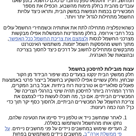
המחשב הנייד והסמארטפון מחוברים כולם לחשמל בזמן שאנו
עובדים מהבית בחלק מימות מהשבוע. הכפילו את מספר
המכשירים בכמות הנפשות במשק הבית, ותראו כיצד עלויות
החשמל מתחילות לגדול יותר ויותר.
כשהאינפלציה מתחילה לתת את אותותיה וכשמחירי החשמל עולים
בכל רחבי אירופה, בחלק מהמדינות הממשלות אפילו מבקשות
מצרכני החשמל לנסות
ולצמצם את צריכת החשמל ככל האפשר
,
מתוך חשש מהפסקות חשמל יזומות. משתמשי האינטרנט
מתבקשים ומתחילים לחשוב על דרכים כיצד לחסוך בצריכה
ובהוצאות של האנרגיה.
עצות מובילות לחיסכון בחשמל
חלק ממשקי הבית ינקטו בצעדים כמו שיפור הבידוד מן הקור
שבחוץ, וחלק עשויים אפילו להשקיע בחשמל בייצור פרטי באמצעות
פאנלים סולאריים או טורבינות רוח ביתיות. אבל ברוב המקרים,
הדרך המהירה ביותר לחיסכון תהיה שינוי בהרגלי הצריכה של
המכשירים הביתיים. אם כך, מה תוכלו לעשות כדי לצמצם את
צריכת החשמל של המכשירים הביתיים, ולחסוך כסף יקר תוך כדי
כך? הנה כמה רעיונות:
לאחר שמחשב נייד או טלפון נייד סיימו את הטעינה שלהם,
נתקו אותו מהחשמל והשתמשו בסוללה.
העדיפו שימוש במחשבים ניידים על פני מחשבים נייחים.
על
פי ממשלת ארה״ב
, מחשבים ניידים משתמשים בפחות