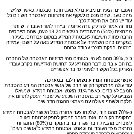
העובדים הצעירים מביעים לא מעט חוסר סבלנות, כאשר שליש
מהם טענו, שהם מנסים לעקוף את פתרונות האבטחה השונים כל
עוד יש להם את היכולת לכך.
נתון זה אמור להדליק נורה אדומה, בייחד לאור העובדה, שיותר
ממחצית (54%) מהעובדים בגילאים 18-24 טענו, שהם מייחסים
הרבה פחות חשיבות לאבטחת המידע במקום עבודתם, בעיקר
במקרים בהם השמירה על אבטחת המידע באה על חשבון עמידה
בזמנים והפקת תוצרי עבודה גבוהה.
כ"כ, 39% מהם לא היו בטוחים מהי מדיניות האבטחה של החברה
בה הם עובדים, דבר המתריע על תחושת האדישות בקרב עובדי
הארגון בכל הקשור לאיומי סייבר אפשריים.
אנשי אבטחת המידע נשארו לבד במערכה
עוד עולה מהמחקר הקושי הרב של אנשי אבטחת המידע בהסברת
המצב לעובדים, כאשר 91% מאנשי אבטחת המידע, שנשאלו,
הצביעו על קושי רב בהסברה ושכנוע של עובדי העסק לתרום את
חלקם ולשתף פעולה עם מאמצי ההגנה הדרושים.
כ-78% מהם הודו, שלקחו צעד אחורה בכל הקשור לאבטחת המידע
בתקופת הקורונה. זאת, לאחר הניסיון לספק אבטחה ראויה
לעובדים מהבית, דבר שגרר ברוב המקרים (80%) התנגדות
נחרצת מצד העובד, ותיוג אנשי אבטחת המידע כ"אנשים רעים",
שמפריעים למהלך העבודה התקין.