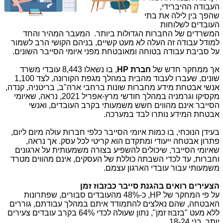
העבודה ההיברידי,
שהפך בין לילה את בתי
העובדים לשלוחות
המשרדים של החברות הגדולות ביותר. המעבר המהיר והחד
למודל עבודה זה העלה לא מעט קשיים, בניהם הקושי הרב לשמור
על סביבת עבודה בטוחה ומאובטחת מפני איומי הסייבר השונים.
אך ממחקר חדש של
חברת
HP
, בו נשאלו 8,443 עובדי משרד
שונים, שעברו לעבוד מהבית במהלך מגפת הקורונה, לצד 1,100
אנשי אבטחת מידע מחברות שונות ברחבי ארה"ב, בריטניה, קנדה,
מקסיקו וגרמניה במהלך חודשי מרץ-אפריל 2021, נראה, שאיומי
הסייבר אינם מהווים חשש משמעותי בקרב העובדים, ואנשי
אבטחת המידע נותרו לבד במערכה.
בעידן הנוכחי, בו כמות איומי הסייבר כלפי חברות עולה מיום ליום,
פתרון אבטחה ייעודי ומתקדם הוא קריטי לכל עסק. אך נראה,
שאיומי הסייבר, שיכולים להשפיע בצורה משמעותית על ארגונים
וחברות, עד לכדי השבתה כוללת של העסקים, אינם מהווים מטרד
משמעותי עבור עובדי הארגון עצמם.
הצעירים רואים בהגנת סייבר כבזבוז זמן
על פי המחקר של
HP
, כ-48% מהעובדים סבורים, שפתרונות
האבטחה, שהם נאלצים להתמודד איתם במהלך עבודתם, גוררים
ללא מעט "בזבוז זמן", נתון שעולה לכדי 64% בקרב עובדים צעירים
יותר, בני 18-24.