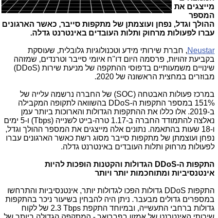
מייצגים את
המספר
ההולך וגדל, נפחן ועוצמתן של מתקפות סייבר, כאשר הארגונים
עברו לפעולות מרחוק ותלות העובדים באינטרנט גדלה.
Neustar
, חברת שירותי מידע וטכנולוגיות גלובלית, שעוסקת
בקביעת זהויות, פרסמה היום דו"ח איומי סייבר וטרנדים, שמזהה
שינויים משמעותיים בדפוסי ההתקפה של מניעת שירות
(DDoS)
מבוזרים במחצית הראשונה של 2020.
במרכז פעולות האבטחה (
SOC
) של החברה נרשמה עלייה של
151% במספר התקפות ה-
DDoS
בהשוואה לתקופה המקבילה
ב-2019. אלו כללו את ההתקפות הגדולות והארוכות ביותר עמן
נאלצה להתמודד החברה ב-1.17 טרה-בייט לשנייה
(Tbps)
ו-5 ימים
ו-18 שעות בהתאמה. נתונים אלה מייצגים את המספר ההולך וגדל,
נפחן ועוצמתן של מתקפות סייבר מסוג רשת כאשר הארגונים עברו
לפעולות מרחוק ותלות העובדים באינטרנט גדלה.
התקפות ה-
DDoS
הגדולות והקטנות הופכות להיות
אינטנסיביות ומתוחכמות יותר ויותר
התקפות
DDoS
גדולות הפכו לגדולות יותר, אינטנסיביות והתרחשו
במספרים גדולים מבעבר. ניתן היה להבחין בשיעור ניכר בהתקפות
גדולות ברחבי התעשייה, ובמיוחד התקפת
2.3 Tbps
של לקוח
שירותי האינטרנט של אמזון בפברואר - המתקפה הגדולה ביותר של