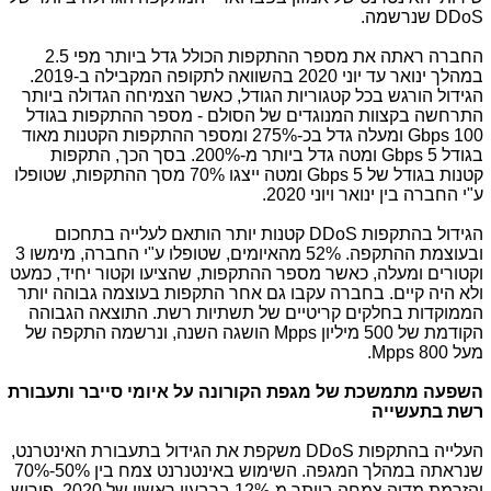
DDoS
שנרשמה.
החברה ראתה את מספר ההתקפות הכולל גדל ביותר מפי 2.5
במהלך ינואר עד יוני 2020 בהשוואה לתקופה המקבילה ב-2019.
הגידול הורגש בכל קטגוריות הגודל, כאשר הצמיחה הגדולה ביותר
התרחשה בקצוות המנוגדים של הסולם - מספר ההתקפות בגודל
100
Gbps
ומעלה גדל בכ-275% ומספר ההתקפות הקטנות מאוד
בגודל 5
Gbps
ומטה גדל ביותר מ-200%. בסך הכך, התקפות
קטנות בגודל של 5
Gbps
ומטה ייצגו 70% מסך ההתקפות, שטופלו
ע"י החברה בין ינואר ויוני 2020.
הגידול בהתקפות
DDoS
קטנות יותר הותאם לעלייה בתחכום
ובעוצמת ההתקפה. 52% מהאיומים, שטופלו ע"י החברה, מימשו 3
וקטורים ומעלה, כאשר מספר ההתקפות, שהציעו וקטור יחיד, כמעט
ולא היה קיים. בחברה עקבו גם אחר התקפות בעוצמה גבוהה יותר
הממוקדות בחלקים קריטיים של תשתיות רשת. התוצאה הגבוהה
הקודמת של 500 מיליון
Mpps
הושגה השנה, ונרשמה התקפה של
מעל 800
Mpps
.
השפעה מתמשכת של מגפת הקורונה על איומי סייבר ותעבורת
רשת בתעשייה
העלייה בהתקפות
DDoS
משקפת את הגידול בתעבורת האינטרנט,
שנראתה במהלך המגפה. השימוש באינטנרנט צמח בין 50%-70%
והזרמת מדיה צמחה ביותר מ-12% ברבעון ראשון של 2020. פירוש