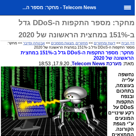
Telecom News - מחקר: מספר ה...
מחקר: מספר התקפות ה-DDoS גדל
ב-151% במחצית הראשונה של 2020
דף הבית
>>
דעות ומחקרים
>>
מחקרים, מצגות מסמכים
>>
אבטחה וסייבר
>> מחקר:
מספר התקפות ה-DDoS גדל ב-151% במחצית הראשונה של 2020
מחקר: מספר התקפות ה-
DDoS
גדל ב-151% במחצית
הראשונה של 2020
מאת:
מערכת
Telecom News
, 17.9.20, 18:53
נחשפה
עלייה
בעוצמה,
בתחכום
ובנפח
התקפות
DDoS
על
רקע שינויים
המונעים
ע"י מגפת
הקורונה.
הממצאים