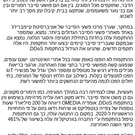
הדבר, שתוקפים מכל הסוגים, בין אם הם פושעי סייבר חמורים ובין
אם בני נוער משועממים, שנתקעו בבית, קיבלו זמן מסך רב יותר
לשבש.
במחקר, שערך מרכז פשעי הסייבר של אוניברסיטת קיימברידג'
באחד מאתרי פשעי הסייבר הגדולים ביותר, נמצא, שמספר
ההתקפות עלה בחדות בתחילת המגיפה והסגר הנלווה. נמצא גם,
שבמקום שעברייני סייבר קיימים יבצעו יותר התקפות, היו אלה
תוקפים חדשים, שהניעו את הגידול בהתקפות
DDoS
.
ההתקפות לא הופצו באופן שווה בכל אתרי האינטרנט. ישנם ענפים,
שנפגעו קשה מפושעי סייבר בחצי שנה האחרונה. ארגוני בריאות
מכילים מידע רגיש על מטופלים ומספר הולך וגדל של מכשירי
IoT
הפכו למנוצלים בקלות. בשילוב עם הלחץ הנוסף של המגיפה, בתי
חולים הפכו לכמה מהיעדים הנחשקים ביותר לפושעי רשת.
תעשיות, שזכו לצמיחה רבה במהלך המגיפה, כמו הימורים מקוונים,
גם כן משכו איומי סייבר. וידאו מקוון ראה עלייה מדהימה בשימוש והן
בהתקפות
DDoS
. אומדיה
OMEDIA
דיווחה על 200 מיליארד שעות
נוספות של צפייה בנטפליקס או שיחות וידאו בזום על פי התחזיות
הראשוניות ל-2020. במקום בו התנועה עולה, כך גם ההתקפות.
טיפול בהתקפות ע"י החברה בוורטיקל זה עלה בשיעור של 461%
בחצי השנה האחרונה.