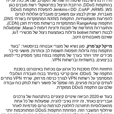
הדו"ח מדגיש כמה שיטות חדשות של תוקפים, שנראו, כולל עלייה
בהתקפות
DDoS
, הרחבת הניצול בפרוטוקולי רשת מובנים כגון
WS
,
ARMS
,
CoAP
,
DD
ו-
Jenkins
להפעלת התקפות
DDoS
מוגברות, שניתן לבצע עם משאבים מוגבלים ועלולות לגרום
להפרעות משמעותיות, התקפות
NXNS
המתמקדות בשרתי
DNS
,
התקפות
RangeAmp
המתמקדות ברשתות מסירת תוכן (
CDN
),
והתעוררות מחודשת של תוכנות זדוניות דומות ל-
Marai
, שמסוגלות
לבנות רשתות
botnet
גדולות באמצעות ניצול של מכשירי
IoT
,
שאינם מאובטחים היטב.
מייקל קצ'מרק
, סגן נשיא של מוצרי אבטחה בניוסטאר: "בעוד
התקפות נפח גדולות תופסות תשומת לב וכותרות, פושעי סייבר
מכירים יותר ויותר בערך של מתקפה בנפח נמוך מספיק כדי לפגוע
בביצועים, בתשתיות וברשתות
VPN
.
התזוזות הללו מסכנות כל ארגון עם נוכחות באינטרנט בסכנת
התקפה של
DDoS
- איום קריטי במיוחד בכוח העבודה הגלובלי
המסתמך על רשתות
VPN
לצורך כניסה מרחוק. שרתי
VPN
נותרים
לעתים קרובות פגיעים, מה שמקל על פושעי רשת לנתק כוח עבודה
שלם עם התקפת
DDoS
ממוקדת.
בעוד ש-2020 הביאה שינויים קיצוניים בהתנהגות של צרכנים
ועבריינים כאחד, זה יהיה נאיבי להניח, שפעולות של כל אחת
מהאוכלוסיות תחזורנה לחלוטין לנורמות טרום פנדמיות לאחר
שיחלוף המשבר הזה. הפחתת התקפות
DDoS
המתוחכמות יותר