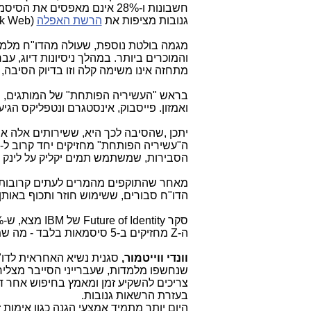
חשבונות ו-28% אינם מאפסים 
גנובות מציפות את
הרשת האפלה
(
k Web
מגמה בולטת נוספת, שעולה מהדו"ח מלמדת
והמוכרים ביותר. במהלך ניסיונות דיוג, עב
מתחזה אינו משימה קלה וזו בדיוק הסיבה
בראש "העשיריה הפותחת" של המותגים, שזהו
ואמזון. פייסבוק, אינסטגרם ונטפליקס הגי
יתכן ,שהסיבה לכך היא, ששירותים אלה אי
הסבירות, שמשתמש תמים יקליק על לינק 
מאחר שהתוקפים מהמרים לעתים קרובות ע
הדו"ח סבורים, ששימוש חוזר ותכוף באות
סקר
Future of Identity
של
IBM
ה-
Z
מחזיקים ב-5 סיסמאות בלבד - מה שמעיד על שיעור גבוה יותר של שימוש חוזר.
וונדי ווייטמור,
סגנית נשיא האחראית לדו"ח
שנחשפו מלמדות, שעברייני הסייבר מצליח
צריכים להשקיע זמן ומאמץ בחיפוש אחר ד
בעזרת הרשאות גנובות.
היום יותר מתמיד אמצעי הגנה כגון אימות 