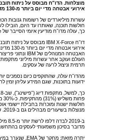
מוצלחות
.
אירועי אבטחה מדי יום ביותר מ-130 מדינות.
חולשות תוכנה, שאותרו עד היום, הובילו ל
כך, עולה מדו"ח מודיעין איומי הסייבר של
e
דו"ח
IBM X-Force
אירועי א
האבטחה המנוהלים של
IBM
ונתוני פריצ
העולם ועוקב אחר עשרות מיליוני מתקפות ס
תרמית וניצול לרעה של עסקים.
מהדו"ח עולה, שהתוקפים כיום נסמכים יות
ידועות בתוכנות, שגם המידע עליהן זמין לר
חולשות ישנות ומוכרות בחבילת יישומי אופ
מנוצלות בשיעורים מבהילים גם ב-2019. שימוש בהרשאות גנובות היה אפיק התקיפה המועדף ב-29% מהמקרים אשתקד.
מדובר בסיכון משמעותי לעסקים בהתחשב 
יתרה מזאת: מחקר של
EMA
, שנערך במימ