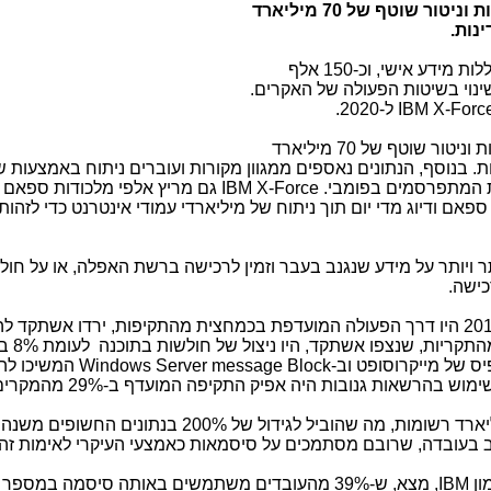
הדו"ח מבוסס על ניתוח תובנות וניטור שוטף של 70 מיליארד
עשרות מיליארדים של רשומות גנובות הכוללות מידע אישי, וכ-150 אלף
שינוי בשיטות הפעולה של האקרים.
IBM X-Forc
ל-2020.
מבוסס על ניתוח תובנות וניטור שוטף של 70 מיליארד
בטחה מדי יום ביותר מ-130 מדינות. בנוסף, הנתונים נאספים ממגוון מקורות ועוברים ניתוח באמצעות
ות המתפרסמים בפומבי.
IBM X-Force
גם מריץ אלפי מלכודות ספאם 
פאם ודיוג מדי יום תוך ניתוח של מיליארדי עמודי אינטרנט כדי לזהות
ר ויותר על מידע שנגנב בעבר וזמין לרכישה ברשת האפלה, או על חול
כישה.
כך, למשל, מתקפות דיוג ("פישינג"), שב-2018 היו דרך הפעולה המועדפת בכמחצית מהתקיפות, ירדו אשת
יס של מייקרוסופט וב-
Windows Server message Block
המשיכו להי
ב-2019 לבדה דלפו לרשת יותר מ-8.5 מיליארד רשומות, מה שהוביל לגידול של 200% בנתוני
בעובדה, שרובם מסתמכים על סיסמאות כאמצעי העיקרי לאימות זהו
ון
IBM
, מצא, ש-39% מהעובדים משתמשים באותה סיסמה במספר