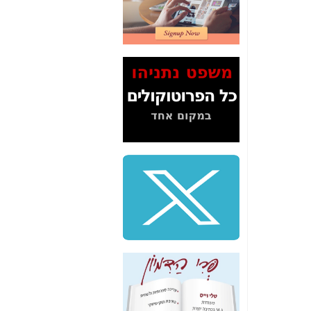
2" על תעלולי השר
משה כחלון -
כאן
המשך חשיפת הבלוף
ששמו "מהפיכת
הסלולר" ואיך מסרסים
את הנתונים לציבור -
כאן
סיכום ביקור בסיליקון
ואלי - למה 3 הגדולות
משקיעות ומפתחות
באותם תחומים -
כאן
שלמה פילבר (עד
לאחרונה מנכ"ל משרד
התקשורת) - עד
מדינה? הצחקתם
אותי! -
כאן
"יש אפליה בחקירה"?
חשיפה: למה השר
משה כחלון לא נחקר
עד היום? -
כאן