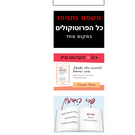
שנתנו לסלקום? -
כאן
המסמכים בנושא בזק-
Yes (תיק 4000)
מוכיחים "תפירת תיק"
לאיש הלא נכון! -
כאן
עובדות ומסמכים
המוסתרים מהציבור:
האם ביבי כשר
תקשורת עזר לקב'
בזק? -
כאן
מה מקור ה-Fake
News שהביא לתפירת
תיק לביבי והעלמת
החשודים הנכונים -
כאן
אחת הרגליים של "תיק
4000 התפור"
התמוטטה היום
בניצחון (כפול) של בזק
-
כאן
איך כתבות מפנקות