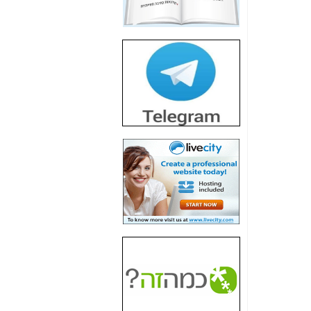
חשיפת חשד לשחיתות
הדומה לזו של "תיק
4000" אך בתחום
הסלולר -
כאן
חשיפת מה שלא
רוצים שתדעו בעניין
פריסת אנלימיטד
(בניחוח בלתי נסבל) -
כאן
חשיפה: איוב קרא
אישר לקבוצת סלקום
בדיוק מה שביבי אישר
ל-Yes ולבזק -
כאן
האם השר איוב קרא
היה צריך בכלל לחתום
על האישור, שנתן
לקבוצת סלקום? -
כאן
האם ביבי וקרא קבלו
בכלל תמורה עבור
ההטבות הרגולטוריות