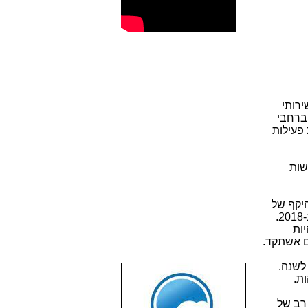
 שירותי
ברחבי
 פעילות
שות
קד להיקף של
פחות משליש (31%) מהתקיפות. כ-30% מהתקריות, שנצפו אשתקד, היו ניצול של חולשות בתוכנה לעומת 8% ב-2018.
ות
ם החשופים משנה לשנה.
ת.
שבוע טוב לכל
הגולשים באשר
 רב של