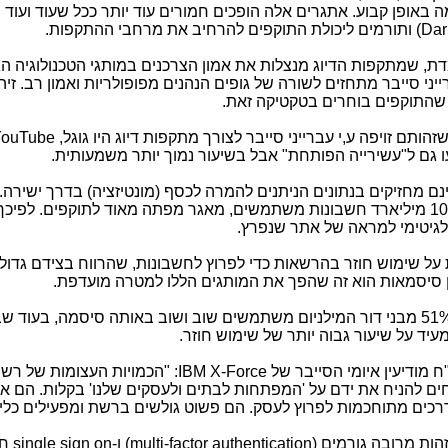
את הסיסמה באופן קבוע. אתגרים אלה הופכים חמורים עוד יותר ככל שעוד ועו
Dar
) ותורמים ליכולת התוקפים להרחיב את מרחבי ההתקפות.
, שמתקפות הדיוג מנצלות את אמון הצרכנים במותגי הטכנולוגיה הג
רייני סייבר מתחזים לשורה של גופים הנהנים מפופולריות ואמון רב. זיה
, שהתוקפים בוחרים בטקטיקה זאת.
תם זויפה ע,י עברייני סייבר לצורך מתקפות דיוג היו גוגל,
ouTube
עו גם ל"עשירייה הפותחת" אבל בשיעור נמוך יותר משמעותית.
נם מחזיקים בנתונים הניתנים להמרה לכסף (מונטיזציה) בדרך ישירה.
ה"עשיריה הפותחת" מחזיקים יחד קרוב ל-10 מיליארד חשבונות משתמשים, מאגר מפתה מאוד לתוקפים. לפ
לגיטימי למראה של אתר שנפרץ.
ל שימוש חוזר בהרשאות כדי לפרוץ לחשבונות, שהרווח בצידם גדול
ן סיסמאות הוא זה שהפך את המותגים הללו למטרה מועדפת.
מצא, ש-51% מבני דור המילניום משתמשים שוב ושוב באותה סיסמה, בעוד שב
 מודיעין איומי הסייבר של
IBM X-Force
: "הכמויות העצומות של רשו
ים להניח את ידם על 'המפתחות לבתים ולעסקים שלנו' בקלות. הם אפ
רכים מתוחכמות לפרוץ לעסק. הם פשוט גולשים ברשת ומפעילים כלי
זהות מרובה גורמים (
multi-factor authentication
) ו-
single sign on
חי