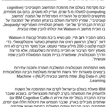
יבמ מקדמת בעולם את מהפכת המחשוב הקוגניטיבי (
cognitive
computing
) למעלה מ-5 שנים, ועדיין לא מעטים, בהם גם מומחים,
מתקשים להסכים על ההגדרה הפורמלית של המונח "מחשוב
קוגניטיבי", שפרץ לתודעת העולם בניצחון המוחץ של 'המכונה' על
'נבחרת הנבחרים' של זוכי משחק הטלוויזיה האמריקאי
Jeopardy!
,
בו הוכיח מחשב ה-
Watson
את יכולתו להבין שפה טבעית.
בזמנו הסביר
רוב היי
, סגן נשיא ביבמ ומנהל קבוצת ה-
Watson
דאז: "בשלב הראשון ראינו את המשחק כאתגר אינטלקטואלי. כדי
לנצח קלטנו כ-200 מיליון עמודי טקסט. אבל מוקד הדברים לא היה
מאמץ יחסי הציבור או הזכייה בתחרות כשלעצמה, אלא פריצת
הדרך הטכנולוגית, שאפשרה בניית מכונה המסוגלת להבין שפה
אנושית".
מאז התפתחה הטכנולוגיה המשלבת חומרה ותוכנה עתירות
ביצועים ומאגדות יחד גישות חדשניות מעולמות הבינה המלאכותית
(
AI
), ה-
Big Data
, שפת מחשב טבעית (
NLP
) ו-
Machine
.
Learning
IBM
פועלת בעולם ובישראל לקדם את המהפכה אל השטח
ולהעמיק את הטמעתה בקרב לקוחות פוטנציאליים. בשבוע שעבר
ערכה החברה בנמל יפו את אירוע ה-
Cognitive Caffe
IBM
עם
שותפים מובילים בארץ, שכבר הטמיעו את היכולות הללו ועם יזמים,
מפתחים, נציגי חברות וגופים הפועלים בתחום ואנשי אקדמיה.