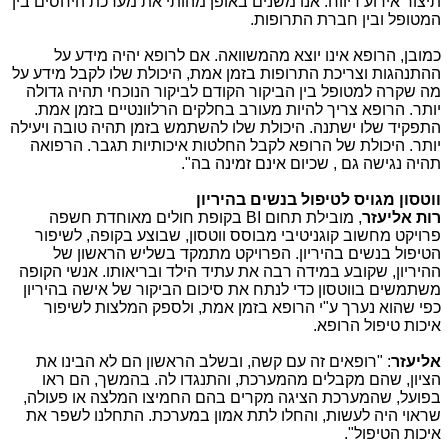
תיצור אירוע דיווח. אנו משנים באופן מהותי את מערכת היחסים בין
המטופל ובין חברת התרופות.
כמובן, הרופא אינו יוצא מהמשוואה. אם לרופא יהיה מידע על
ההתנהגות וצריכת התרופות בזמן אמת, היכולת שלו לקבל מידע על
מה שקרה למטופל בין הביקור הקודם לביקור הנוכחי תהיה גדולה
יותר. הרופא צריך להיות מעורב בחלקים הרלוונטיים בזמן אמת.
התפקיד שלו ישתנה. היכולת שלו להשתמש בזמן תהיה טובה ויעילה
יותר. היכולת של הרופא לקבל החלטות איכותיות תגבר. הרפואה
תהיה נגישה גם , שכיום אינם זמינה בה".
ווטסון מגויס לטיפול בנשים בהיריון
רות אליעזר
, מובילת תחום
BI
בקופת חולים מאוחדת חשפה
פרויקט מחשוב קוגניטיבי מבוסס ווטסון, שבוצע בקופה, לשיפור
הטיפול בנשים בהיריון. הפרויקט מתמקד בשליש הראשון של
ההיריון, שקובע במידה רבה את עתיד הילד ובריאותו. אנשי הקופה
משתמשים בווטסון כדי לנתח את סיכום הביקור של אישה בהיריון
כפי שהוא נערך ע"י הרופא בזמן אמת, ולספק המלצות לשיפור
איכות טיפול הרופא.
אליעזר
: "רופאים זה עם קשה, ובשלב הראשון הם לא הבינו את
הציון, שהם מקבלים מהמערכת, והתנגדו לה. בהמשך, הם ראו
בפועל, שהמערכת הציגה מקרים בהם החמיצו המלצה או פעולה,
שראוי היה לעשות, והחלו לתת אמון במערכת. התחלנו לשפר את
איכות הטיפול".