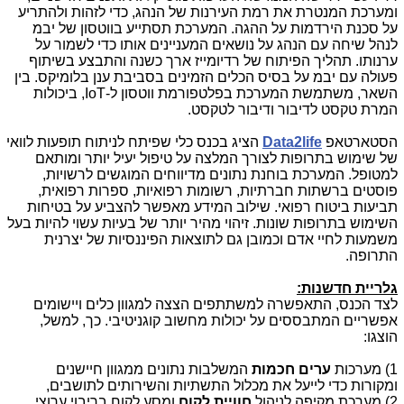
ומערכת המנטרת את רמת העירנות של הנהג, כדי לזהות ולהתריע
על סכנת הירדמות על ההגה. המערכת תסתייע בווטסון של יבמ
לנהל שיחה עם הנהג על נושאים המעניינים אותו כדי לשמור על
ערנותו. תהליך הפיתוח של רדיומייז ארך כשנה והתבצע בשיתוף
פעולה עם יבמ על בסיס הכלים הזמינים בסביבת ענן בלומיקס. בין
השאר, משתמשת המערכת בפלטפורמת ווטסון ל-
IoT
, ביכולות
המרת טקסט לדיבור ודיבור לטקסט.
הסטארטאפ
Data2life
הציג בכנס כלי שפיתח לניתוח תופעות לוואי
של שימוש בתרופות לצורך המלצה על טיפול יעיל יותר ומותאם
למטופל. המערכת בוחנת נתונים מדיווחים המוגשים לרשויות,
פוסטים ברשתות חברתיות, רשומות רפואיות, ספרות רפואית,
תביעות ביטוח רפואי. שילוב המידע מאפשר להצביע על בטיחות
השימוש בתרופות שונות. זיהוי מהיר יותר של בעיות עשוי להיות בעל
משמעות לחיי אדם וכמובן גם לתוצאות הפיננסיות של יצרנית
התרופה.
גלריית חדשנות:
לצד הכנס, התאפשרה למשתתפים הצצה למגוון כלים ויישומים
אפשריים המתבססים על יכולות מחשוב קוגניטיבי. כך, למשל,
הוצגו:
1) מערכות
ערים חכמות
המשלבות נתונים ממגוון חיישנים
ומקורות כדי לייעל את מכלול התשתיות והשירותים לתושבים,
2) מערכת מקיפה לניהול
חוויית לקוח
ומסע לקוח בריבוי ערוצי