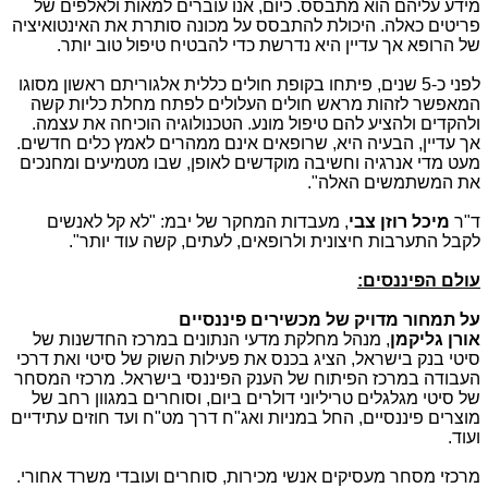
מידע עליהם הוא מתבסס. כיום, אנו עוברים למאות ולאלפים של
פריטים כאלה. היכולת להתבסס על מכונה סותרת את האינטואיציה
של הרופא אך עדיין היא נדרשת כדי להבטיח טיפול טוב יותר.
לפני כ-5 שנים, פיתחו בקופת חולים כללית אלגוריתם ראשון מסוגו
המאפשר לזהות מראש חולים העלולים לפתח מחלת כליות קשה
ולהקדים ולהציע להם טיפול מונע. הטכנולוגיה הוכיחה את עצמה.
אך עדיין, הבעיה היא, שרופאים אינם ממהרים לאמץ כלים חדשים.
מעט מדי אנרגיה וחשיבה מוקדשים לאופן, שבו מטמיעים ומחנכים
את המשתמשים האלה".
ד"ר
מיכל רוזן צבי
, מעבדות המחקר של יבמ: "לא קל לאנשים
לקבל התערבות חיצונית ולרופאים, לעתים, קשה עוד יותר".
עולם הפיננסים:
על תמחור מדויק של מכשירים פיננסיים
אורן גליקמן
, מנהל מחלקת מדעי הנתונים במרכז החדשנות של
סיטי בנק בישראל, הציג בכנס את פעילות השוק של סיטי ואת דרכי
העבודה במרכז הפיתוח של הענק הפיננסי בישראל. מרכזי המסחר
של סיטי מגלגלים טריליוני דולרים ביום, וסוחרים במגוון רחב של
מוצרים פיננסיים, החל במניות ואג"ח דרך מט"ח ועד חוזים עתידיים
ועוד.
מרכזי מסחר מעסיקים אנשי מכירות, סוחרים ועובדי משרד אחורי.