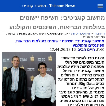
Telecom News - מחשוב קוגניט...
מחשוב קוגניטיבי: חשיפת יישומים
בעולמות הבריאות, הפיננסים והקולנוע
דף הבית
>>
חידושים הכרזות
>> מחשוב קוגניטיבי: חשיפת יישומים בעולמות הבריאות,
הפיננסים והקולנוע
מחשוב קוגניטיבי: חשיפת יישומים בעולמות הבריאות,
הפיננסים והקולנוע
מאת:
חיים חביב
, 26.12.16, 12:44
הצגת טכנולוגיות חדישות:
חיבור משאפים של חולי
אסתמה לרשת מידע עולמית,
מחשוב קוגניטיבי בטיפול
בנשים בהיריון, גיוס חולים
למחקרים בתחום הסרטן על
בסיס
,Big Data
תמחור
מדויק של מכשירים
פיננסיים, מחשוב קוגניטיבי
בקולנוע, שיפור מגע אנושי
עם רובוט וגם סטארטאפים
עם פיתוחים מלהיבים.