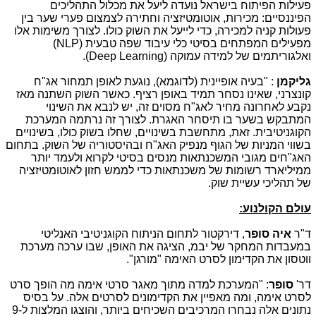
פעילות הפיתוח בישראל נועדה ליעל את מכלול התהליכים
הפיננסיים: מכירות, אוטומטיזציה וחתירה לצמצום פערי שער בין
פעולות קניה למכירה, כדי לייעל את השוק כולו. לצורך משימות אלו
מפעילים המפתחים בסיטי כלי עיבוד שפה טבעית (
NLP
)
ואלגוריתמים של למידה עמוקה (
Deep Learning
).
גליקמן
: "בעיה אופיינית (לדוגמא), נוגעת לאופן תמחור אג"ח
קונצרני, שאינו נסחר תמיד באופן רציף. כאשר השוק השתנה מאז
נקבע לאחרונה מחיר לאג"ח מסוים זה, יש לנבא את השינוי
המתבקש בשער בו תיסחר האגרת. לצורך זה נרתמה המערכת
הקוגניטיבית. זאת, מתחשבת בשינויים, שחלו בשוק כולו, בשינויים
בשווי המניות של הגוף מנפיק האג"ח ובהיסטוריה של השוק. בתחום
האג"חים מגובי המשכנתאות מנסים בסיטי לקרוא ולעמד יותר
ממיליארד רשומות של משכנתאות כדי לממש חזון לאוטומטיזציה
של תהליכי עשיית שוק.
עולם הקולנוע:
ד"ר
איה סופר
, דירקטור לתחום הניתוח הקוגניטיבי האנליטי
במעבדות המחקר של יבמ, הציגה את האופן, שבו ערכה מערכת
ווטסון את הקדימון לסרט האימה "מורגן".
דר'
סופר
: "המערכת למדה מתוך מאגר סרטי אימה מה הופך סרט
לסרט אימה, ומה מאפיין את הקדימונים לסרטים אלה. על בסיס
נתונים אלה נבחרו המרכיבים השכיחים ביותר, והוצגו המלצות ל-9