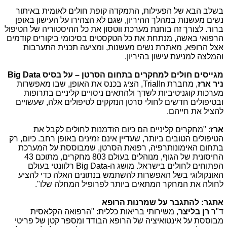
בשלב הבא של הפעילות, התמקדה קופת חולים לאומית באיתור
נשים מעשנות במהלך ההיריון, שגם לא הצהירו על העישון באופן
ברור. לצורך זה בוחנת מערכת ווטסון את כל ההיסטוריה של הטיפול
הרפואי באשה, מנתחת את כל הטקסטים בסיכומי ביקורים קודמים
אצל הרופא, מאתרת נשים מעשנות, ומציעה תכנית התערבות
והמלצה למניעת עישון בהיריון.
מגייסים חולים למחקרים בתחום הסרטן – על בסיס
Big Data
ניר ארז
, מחברת
TrialIn
, הציג בכנס את האופן, שבו מאפשרות
מערכות קוגניטיביות לשדך ולהתאים ניסויים קליניים בתרופות
ובטיפולים חדשים לחולי סרטן הנזקקים לטיפולים אלה, שעשויים
להציל את חייהם.
ארז
: "מחקרים קליניים הם כיום הזדמנות לחולים לקבל את
הטיפולים הטובים ביותר, שעדיין אינם זמינים באופן רחב. כיום, רק
בתחום האימונותרפיה, רפואת הסרטן, שמבוססת על המערכת
החיסונית של הגוף, מנוהלים בעולם 803 מחקרים, מתוכם 43
הפתוחים לחולים בישראל. מושג ה-
Big Data
רלוונטי בעולם
האונקולוגי בשל האפשרות להשתמש בנתונים האלה כדי להציע
לחולה את המחקר המתאים ביותר לפרופיל המחלה שלו".
אתגר: להתגבר על שמרנות הרופא
ד"ר
רן בליצר
, משירותי בריאות כללית: "הרפואה הקלאסית
מבוססת על אינטואיציה של הרופא הבודד ומספר קטן של פריטי