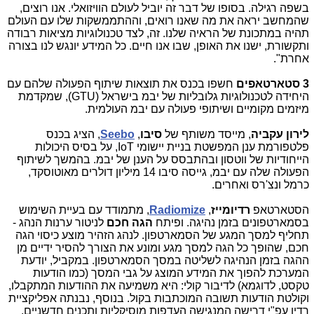
בשפה רגילה. בסופו של דבר זה יוביל לעולם הוויזואלי. אנו רוצים,
שהמחשב יראה את מה שאנו רואים, וההתממשקות שלו עם העולם
תהיה במתכונת של הראיה שלנו. זה, לצד טכנולוגיות מציאות רבודה
ותקשורת, ישנו את האופן, שבו אנו חיים. כל המידע יונגש לנו בצורה
אחרת".
3 סטארטאפים
חשפו בכנס את תוצאות שיתוף הפעולה שלהם עם
היחידה לטכנולוגיות גלובליות של יבמ בישראל (
GTU
), שמקדמת
מיזמים מקומיים ושיתופי פעולה עם יבמ העולמית.
לירון עקביה
, מייסד משותף של
סיבו
,
Seebo
, הציג בכנס
פלטפורמת ענן המפשטת בניית יישומי
IoT
, על בסיס היכולות
הייחודיות של ווטסון ובהתבסס על הענן של יבמ. בהמשך לשיתוף
הפעולה שלה עם יבמ, גייסה סיבו 14 מיליון דולרים מאוטוסקד,
כרמל ונצ'רס ואחרים.
הסטארטאפ
רדיומייז
,
Radiomize
, מתמודד עם בעיית השימוש
בסמארטפונים בזמן נהיגה. ופיתח
הגה חכם
לניטור ערנות הנהג -
תחליף למסך המגע של הסמארטפון. לנהג הזהיר מוצע כיסוי הגה
חכם, שהופך כל הגה למסך מגע ומונע את הצורך להסיר ידיים מן
ההגה בזמן הנהיגה לשליטה במסך הסמארטפון. במקביל, יודעת
המערכת להפוך את המידע המוצג על גבי המסך (כמו הודעות
טקסט, לדוגמא) לדיבור קולי: היא משמיעה את ההודעות המתקבלו,
וקולטת הודעות תשובה המוכתבות בקול. בנוסף, נבנתה אפליקציית
רדיו עפ"י דרישה המנגישה העדפות מוסיקליות ותכנים חדשניים,