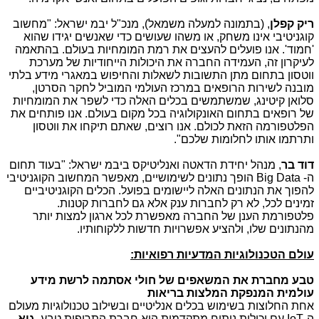
ריק קפלן
, (בתמונה למעלה משמאל), מנכ"ל יבמ ישראל: "מחשוב
קוגניטיבי אינו משחק, או משהו שעושים כדי שאנשים יגידו שהוא
'חמוד'. אנו פועלים להעצים את רמת המומחיות בעולם. בהתאמה
לעיקרון זה, העמידה החברה את היכולות הייחודיות של מערכת
ווטסון בתחום מתן התשובות לשאלות והחיפוש במאגרי מידע בלתי
מובנה לשירות הרופאים במרכז העולמי המוביל לחקר הסרטן,
סלואן קיטינג, שמשתמשים בכלים האלה כדי לשפר את המומחיות
של רופאים בתחום האונקולוגיה בכל מקום בעולם. אנו פותחים את
הפלטפורמה הזאת לכולם. אנו רוצים, שאתם תיקחו את ווטסון
ותרתמו אותו לחלומות שלכם".
דוד בר
, מנהל יחידת הדאטה ואנליטיקס ביבמ ישראל: "בעוד תחום
ה-
Big Data
הופך נתונים לשימושיים, מאפשר המחשוב הקוגניטיבי
להפוך את הנתונים האלה ליישומים בפועל. הכלים הקוגניטיביים
זמינים לכל, לא רק לחברות ענק אלא גם לחברות קטנות.
פלטפורמת הענן של החברה מאפשרת לכל ארגון למצות יותר
מהנתונים שלו, ולהציע אפשרויות חדשות ללקוחותיו.
עולם הטכנולוגיות המדעיות רפואיות:
טבע מחברת את המשאפים של חולי אסתמה לרשת מידע
עולמית המנפקת המלצות בריאות
אחת החלוצות בשימוש בכלים אנליטיים ובשילוב טכנולוגיות מעולם
ה-
IoT
עם יכולות ניתוח מתקדמות היא חברת התרופות טבע.
גיא