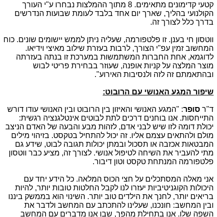
קטעי קדימונים מתאימים. 8 מתוך ההמלצות נבחרו ע"י העורך
הקולנועי בהליך, שארך יום אחד בלבד לעומת שבועות הנדרשים
בדרך כלל לצורך זה.
ווטסון חי בענן. זו פלטפורמה, שעליה ניתן לממש יישומים שונים. כוח
המחשוב זמין עפ"י הצורך, לרבות בעזרת שילוב מאיצי וידיאו.
לדוגמא, אחת החברות המשתמשות במערכת זו בנתה בעזרתה
מוצר המלצה על קניות אופנה, שעוזר בבחירת פריטי לבוש
ובהתאמתם זה לזה ולנסיבות האירוע".
שיפור המגע האנושי עם הרובוט:
ד"ר
סופר
: "המגע האנושי והאיזון בין הרובוט ובין האנושי עודו דורש
התייחסות. אנו בוחנים דרכים לתת לבוטים אינטלגנציה רגשית:
יכולת דומה לזו שיש לבני אדם, לזהות מבע והבעה של האדם הניצב
מולם ולהתאים עצמם אליו. זה יכול להתחיל בטקסט. בזיהוי מילים
המבטאות אכזבה או תסכול ובמתן יכולות תגובה לבוט, שידע גם
מתי להעביר את השיחה לטיפול אנושי. לצורך זה, מציע כבר ווטסון
פלטפורמה המנתחת טקסט וטון דיבור.
אני מאלה המסתכלים על חצי הכוס המלאה. כל הידע יחד עם
היכולות הקוגניטיביות יעזרו לנו לקבל החלטות טובות יותר, להיות
בריאים יותר, לחנך את הילדים טוב יותר. השינוי הוא בממשק ביננו
ובין המחשב: חונכנו, שעלינו להתכתב עם המחשב ולדבר את
השפה שלו. אנו בתחילת מהפך, שבו אנו מדברים עם המחשב