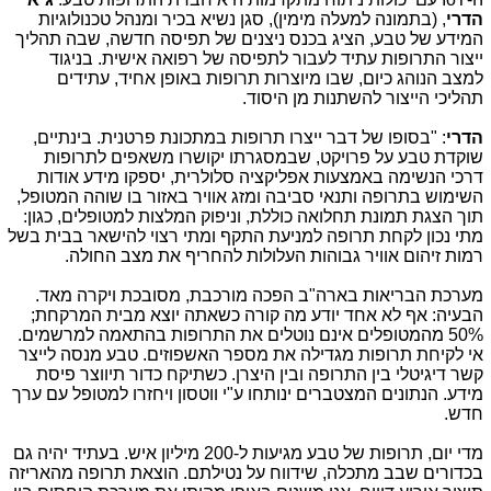
הדרי
, (בתמונה למעלה מימין), סגן נשיא בכיר ומנהל טכנולוגיות
המידע של טבע, הציג בכנס ניצנים של תפיסה חדשה, שבה תהליך
ייצור התרופות עתיד לעבור לתפיסה של רפואה אישית. בניגוד
למצב הנוהג כיום, שבו מיוצרות תרופות באופן אחיד, עתידים
תהליכי הייצור להשתנות מן היסוד.
הדרי
: "בסופו של דבר ייצרו תרופות במתכונת פרטנית. בינתיים,
שוקדת טבע על פרויקט, שבמסגרתו יקושרו משאפים לתרופות
דרכי הנשימה באמצעות אפליקציה סלולרית, יספקו מידע אודות
השימוש בתרופה ותנאי סביבה ומזג אוויר באזור בו שוהה המטופל,
תוך הצגת תמונת תחלואה כוללת, וניפוק המלצות למטופלים, כגון:
מתי נכון לקחת תרופה למניעת התקף ומתי רצוי להישאר בבית בשל
רמות זיהום אוויר גבוהות העלולות להחריף את מצב החולה.
מערכת הבריאות בארה"ב הפכה מורכבת, מסובכת ויקרה מאד.
הבעיה: אף לא אחד יודע מה קורה כשאתה יוצא מבית המרקחת;
50% מהמטופלים אינם נוטלים את התרופות בהתאמה למרשמים.
אי לקיחת תרופות מגדילה את מספר האשפוזים. טבע מנסה לייצר
קשר דיגיטלי בין התרופה ובין היצרן. כשתיקח כדור תיווצר פיסת
מידע. הנתונים המצטברים ינותחו ע"י ווטסון ויחזרו למטופל עם ערך
חדש.
מדי יום, תרופות של טבע מגיעות ל-200 מיליון איש. בעתיד יהיה גם
בכדורים שבב מתכלה, שידווח על נטילתם. הוצאת תרופה מהאריזה