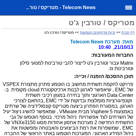
Telecom News - מטריקס / טור...
מטריקס / טורבין ג'ט
דף הבית
>>
זכיות פרויקטים הטמעות
>> מטריקס / טורבין ג'ט
מאת: מערכת Telecom News
21/10/13, 10:40
החברות המעורבות:
Matrix עבור וטורבין ג'ט לייצור להבי טורבינות למנועי סילון
וטורבינות גז.
תוכן ההסכם/ הזמנה / זכייה:
פרויקט להקמת תשתית מחשוב בו הוטמע פתרון מתצורת
VSPEX
של
EMC
, שיאפשר לארגון לבנות ארכיטקטורת
cloud
מקומית ב-
Data Center
הארגוני ותוך בחירה במגוון רכיבי תשתית
וקונפיגורציות מומלצות ובדוקות על ידי
EMC
,בהתאם לצורכי
הארגון. במסגרת הפתרון ביצעה מטריקס קונסולידציה של שרתים
באמצעות
Vsphere 5
מבית
VMware
, שמאפשר להשיג ניצול יעיל
של השרתים לצד אפשרויות ניהול מרכזי. בנוסף הוטמעו על גבי
התשתית החדשה 2 מערכות אחסון אחודות מסוג
VNXe3150
של
EMC
, שמשפרות את רמת הביצועים והאבטחה ומפשטות את
ניהול המידע הארגוני. המערכות הוטמעו באתר הראשי של החברה