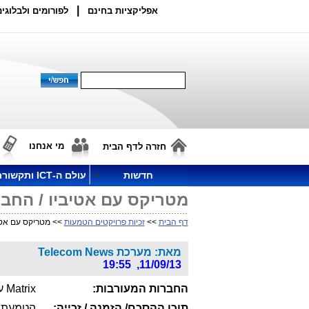
|
אפליקציות בחינם
לפורומים ולבלוגים
מי אנחנו
חזרה לדף הבית
חדשות
עולם ה-ICT ותקשורת
מטריקס עם אטיביו / החבר
דף הבית
>>
זכיות פרויקטים הטמעות
>> מטריקס עם אטיב
מאת: מערכת Telecom News
11/09/13, 19:55
החברות המעורבות:
Matrix עם Attivio עבור החברה המרכזית לייצור משקאות קלים.
תוכן ההסכם/ הזמנה / זכייה:
הטמעת מ