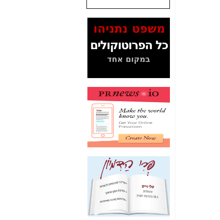
שנתנו לסלקום? -
כאן
המסמכים בנושא בזק-
Yes (תיק 4000)
מוכיחים "תפירת תיק"
לאיש הלא נכון! -
כאן
עובדות ומסמכים
המוסתרים מהציבור:
האם ביבי כשר
תקשורת עזר לקב'
בזק? -
כאן
מה מקור ה-Fake
News שהביא לתפירת
תיק לביבי והעלמת
החשודים הנכונים -
כאן
אחת הרגליים של "תיק
4000 התפור"
התמוטטה היום
בניצחון (כפול) של בזק
-
כאן
איך כתבות מפנקות