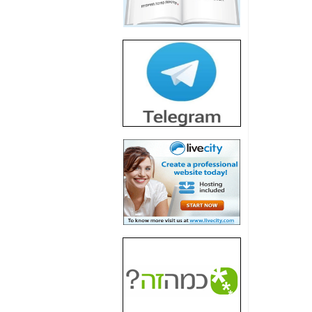
חשיפת חשד לשחיתות
הדומה לזו של "תיק
4000" אך בתחום
הסלולר -
כאן
חשיפת מה שלא
רוצים שתדעו בעניין
פריסת אנלימיטד
(בניחוח בלתי נסבל) -
כאן
חשיפה: איוב קרא
אישר לקבוצת סלקום
בדיוק מה שביבי אישר
ל-Yes ולבזק -
כאן
האם השר איוב קרא
היה צריך בכלל לחתום
על האישור, שנתן
לקבוצת סלקום? -
כאן
האם ביבי וקרא קבלו
בכלל תמורה עבור
ההטבות הרגולטוריות