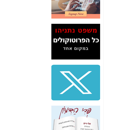
2" על תעלולי השר
משה כחלון -
כאן
המשך חשיפת הבלוף
ששמו "מהפיכת
הסלולר" ואיך מסרסים
את הנתונים לציבור -
כאן
סיכום ביקור בסיליקון
ואלי - למה 3 הגדולות
משקיעות ומפתחות
באותם תחומים -
כאן
שלמה פילבר (עד
לאחרונה מנכ"ל משרד
התקשורת) - עד
מדינה? הצחקתם
אותי! -
כאן
"יש אפליה בחקירה"?
חשיפה: למה השר
משה כחלון לא נחקר
עד היום? -
כאן