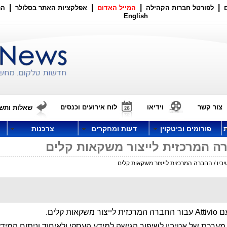
|
|
|
|
לפורטל חברות הקהילה
המייל האדום
אפלקציות האתר בסלולר
הר
English
צור קשר
וידיאו
לוח אירועים וכנסים
שאלות ותשו
פורומים וביטקוין
דעות ומחקרים
צרכנות
ה המרכזית לייצור משקאות קלים
יו / החברה המרכזית לייצור משקאות קלים
ערכת של אטיביו לשיפור הגישה למידע העסקי ולאיחוד וניתוח המיד